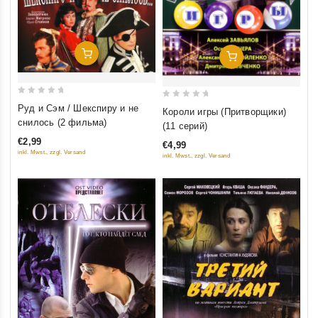
Добавить В Корзину
Добавить В Корзину
0
0
Руд и Сэм / Шекспиру и не
Короли игры (Притворщики)
out
out
снилось (2 фильма)
(11 серий)
of
of
€2,99
€4,99
5
5
inkl. Mwst., zzgl. Versand
inkl. Mwst., zzgl. Versand