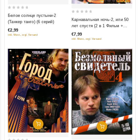
0
Белое солнце пустыни-2
0
Карнавальная ночь-2, или 50
out
(Танкер танго) (6 серий)
out
лет спустя (2 в 1 Фильм +
of
of
€2,99
мюзикл)
5
€7,99
inkl. Mwst., zzgl. Versand
5
inkl. Mwst., zzgl. Versand
Добавить В Корзину
Добавить В Корзину