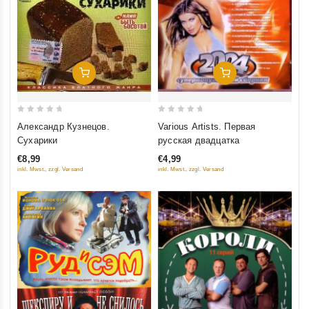
Добавить В Корзину
Добавить В Корзину
0
0
Александр Кузнецов.
Various Artists. Первая
out
out
Сухарики
русская двадцатка
of
of
€8,99
€4,99
5
5
inkl. Mwst., zzgl. Versand
inkl. Mwst., zzgl. Versand