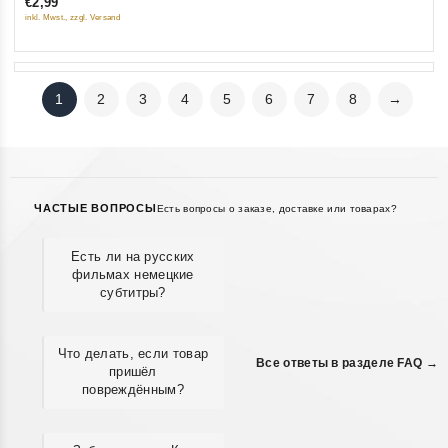
€2,99
5
5
inkl. Mwst., zzgl. Versand
1
2
3
4
5
6
7
8
→
ЧАСТЫЕ ВОПРОСЫ
Есть вопросы о заказе, доставке или товарах?
Есть ли на русских
фильмах немецкие
субтитры?
Что делать, если товар
Все ответы в разделе FAQ →
пришёл
повреждённым?