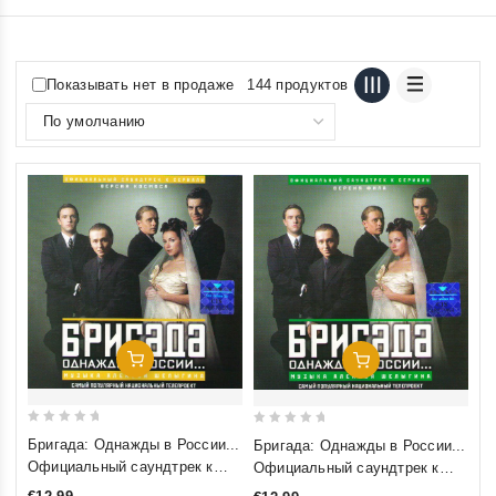
Показывать нет в продаже
144 продуктов
Добавить В Корзину
Добавить В Корзину
0
0
Бригада: Однажды в России...
Бригада: Однажды в России...
out
out
Официальный саундтрек к
Официальный саундтрек к
of
of
сериалу. Версия Космоса
сериалу. Версия Фила (2003)