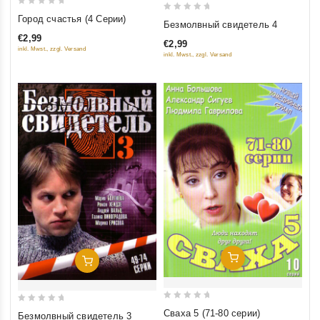
0
0
Город счастья (4 Серии)
Безмолвный свидетель 4
out
out
€2,99
of
€2,99
of
inkl. Mwst., zzgl. Versand
inkl. Mwst., zzgl. Versand
5
5
Добавить В Корзину
Добавить В Корзину
0
0
Сваха 5 (71-80 серии)
Безмолвный свидетель 3