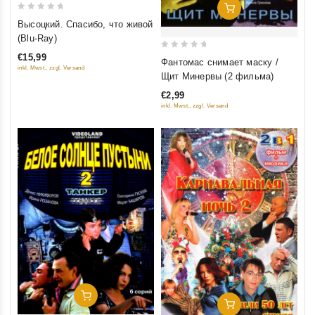
Добавить В Корзину
0
Высоцкий. Спасибо, что живой
out
(Blu-Ray)
of
0
€15,99
Фантомас снимает маску /
5
inkl. Mwst., zzgl. Versand
out
Щит Минервы (2 фильма)
of
€2,99
5
inkl. Mwst., zzgl. Versand
Добавить В Корзину
Добавить В Корзину