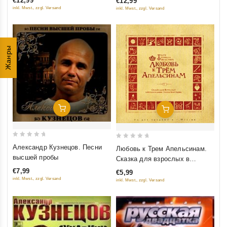
€12,99
€12,99
5
5
(2003)
inkl. Mwst., zzgl. Versand
inkl. Mwst., zzgl. Versand
Жанры
Добавить В Корзину
Добавить В Корзину
0
0
Александр Кузнецов. Песни
Любовь к Трем Апельсинам.
out
out
высшей пробы
Сказка для взрослых в
of
of
исполнении Сергея Безрукова
€7,99
€5,99
5
5
inkl. Mwst., zzgl. Versand
inkl. Mwst., zzgl. Versand