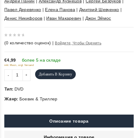
Андрей Панин
|
Александр Кузнецов
|
Сергей Безруков
|
Павел Деревянко
|
Елена Панова
|
Дмитрий Шевченко
|
Денис Никифоров
|
Иван Макаревич
|
Джон Эймос
0
(
0
количество оценок)
|
Войдите, Чтобы Оценить
out
of
5
€4,99
более 5 на складе
inkl. Mwst., zzgl. Versand
Добавить В Корзину
Тип:
DVD
Жанр:
Боевик & Триллер
Описание товара
Информация о товаре