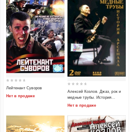
0
Лейтенант Суворов
0
Алексей Козлов. Джаз, рок и
out
out
Нет в продаже
медные трубы. История
of
of
Арсенала (2 DVD)
5
Нет в продаже
5