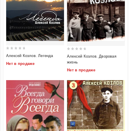
0
0
Алексей Козлов. Легенда
Алексей Козлов. Дворовая
out
out
жизнь
Нет в продаже
of
of
Нет в продаже
5
5