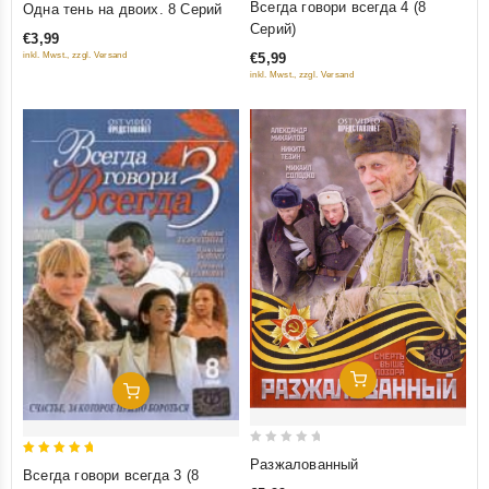
Всегда говори всегда 4 (8
Одна тень на двоих. 8 Серий
out
out
Серий)
€3,99
of
of
inkl. Mwst., zzgl. Versand
€5,99
5
5
inkl. Mwst., zzgl. Versand
Добавить В Корзину
Добавить В Корзину
0
Разжалованный
5
Всегда говори всегда 3 (8
out
out of 5