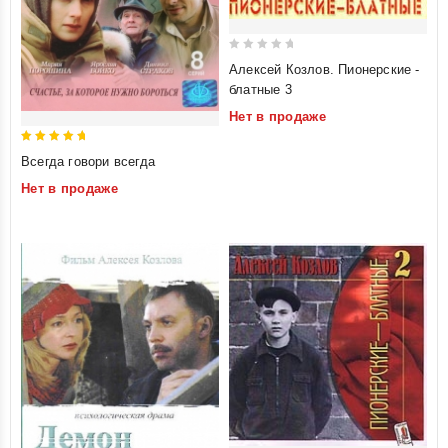
0
Алексей Козлов. Пионерские -
out
блатные 3
of
Нет в продаже
5
5
Всегда говори всегда
out of 5
Нет в продаже