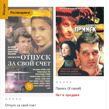
Жанры
Распродажа!
0
Добавить В Корзину
Прииск (8 серий)
out
Нет в продаже
of
5
0
Отпуск за свой счет
out