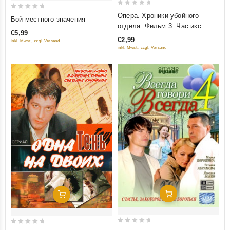
0
0
Опера. Хроники убойного
Бой местного значения
out
отдела. Фильм 3. Час икс
out
of
€5,99
of
€2,99
inkl. Mwst., zzgl. Versand
5
5
inkl. Mwst., zzgl. Versand
Добавить В Корзину
Добавить В Корзину
0
0