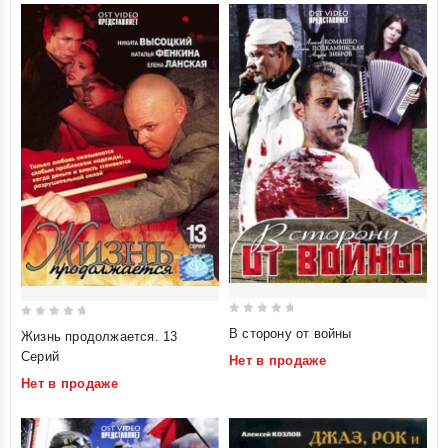
0
0
В сторону от войны
Жизнь продолжается. 13
out
out
Серий
Нет в продаже
of
of
Нет в продаже
5
5