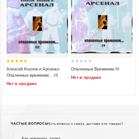
5
0
Алексей Козлов и Арсенал.
Опаленные Временем IV
out of 5
out
Опаленные временем... III
Нет в продаже
of
Нет в продаже
5
ЧАСТЫЕ ВОПРОСЫ
Есть вопросы о заказе, доставке или товарах?
Как изменить адрес