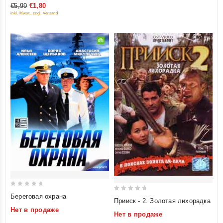
€5,99
€1,80
of
inkl. Mwst., zzgl. Versand
5
0
Береговая охрана
0
Прииск - 2. Золотая лихорадка
out
out
Нет в продаже
of
Нет в продаже
of
5