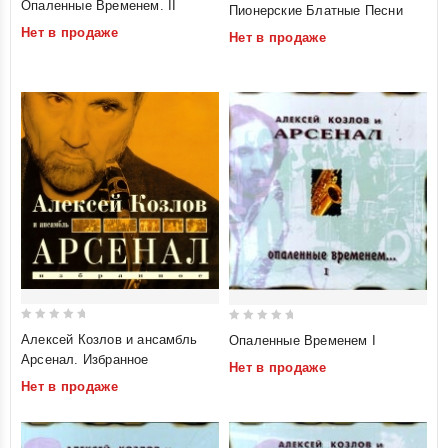
5
Опаленные Временем. II
Пионерские Блатные Песни
out
out of 5
Нет в продаже
Нет в продаже
of
5
0
0
Алексей Козлов и ансамбль
Опаленные Временем I
out
out
Арсенал. Избранное
Нет в продаже
of
of
Нет в продаже
5
5