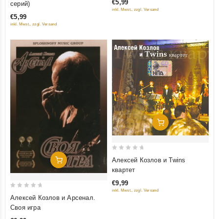
€5,99
серий)
of
inkl. Mwst., zzgl. Versand
5
€5,99
inkl. Mwst., zzgl. Versand
Добавить В Корзину
0
Алексей Козлов и Twins
Добавить В Корзину
out
квартет
of
€9,99
5
inkl. Mwst., zzgl. Versand
0
Алексей Козлов и Арсенал.
out
Своя игра
of