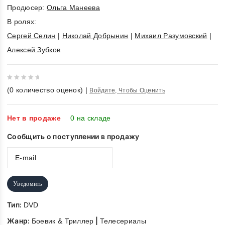
Продюсер:
Ольга Манеева
В ролях:
Сергей Селин
|
Николай Добрынин
|
Михаил Разумовский
|
Алексей Зубков
0
(
0
количество оценок)
|
Войдите, Чтобы Оценить
out
of
5
Нет в продаже
0 на складе
Сообщить о поступлении в продажу
Уведомить
Тип:
DVD
Жанр:
|
Боевик & Триллер
Телесериалы