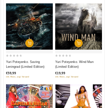
Добавить В Корзину
Добавить В Корзину
0
0
Yuri Poteyenko. Saving
Yuri Poteyenko. Wind Man
out
out
Leningrad (Limited Edition)
(Limited Edition)
of
of
€59,99
€19,99
5
5
inkl. Mwst., zzgl. Versand
inkl. Mwst., zzgl. Versand