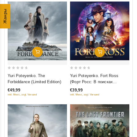
Жанры
Добавить В Корзину
Добавить В Корзину
0
0
Yuri Poteyenko. Fort Ross
Yuri Poteyenko. The
out
out
(Форт Росс: В поисках
Forbiddance (Limited Edition)
of
of
приключений)
€39,99
€49,99
5
5
inkl. Mwst., zzgl. Versand
inkl. Mwst., zzgl. Versand