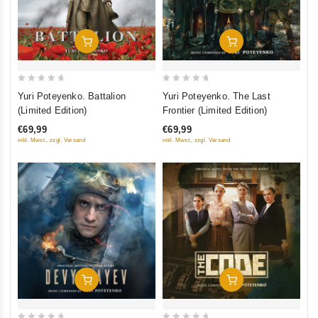
Добавить В Корзину
Добавить В Корзину
0
0
Yuri Poteyenko. Battalion
Yuri Poteyenko. The Last
out
out
(Limited Edition)
Frontier (Limited Edition)
of
of
€69,99
€69,99
5
5
inkl. Mwst., zzgl. Versand
inkl. Mwst., zzgl. Versand
Добавить В Корзину
Добавить В Корзину