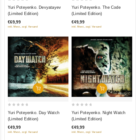
0
0
Yuri Poteyenko. Devyatayev
Yuri Poteyenko. The Code
out
out
(Limited Edition)
(Limited Edition)
of
of
€69,99
€49,99
5
5
inkl. Mwst., zzgl. Versand
inkl. Mwst., zzgl. Versand
Добавить В Корзину
Добавить В Корзину
0
0
Yuri Poteyenko. Day Watch
Yuri Poteyenko. Night Watch
out
out
(Limited Edition)
(Limited Edition)
of
of
€49,99
€49,99
5
5
inkl. Mwst., zzgl. Versand
inkl. Mwst., zzgl. Versand