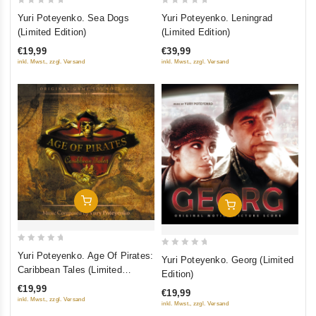
0
0
Yuri Poteyenko. Leningrad
Yuri Poteyenko. Sea Dogs
out
out
(Limited Edition)
(Limited Edition)
of
of
€39,99
€19,99
5
5
inkl. Mwst., zzgl. Versand
inkl. Mwst., zzgl. Versand
Добавить В Корзину
Добавить В Корзину
0
0
Yuri Poteyenko. Age Of Pirates:
Yuri Poteyenko. Georg (Limited
out
out
Caribbean Tales (Limited
Edition)
of
Edition)
of
€19,99
€19,99
5
5
inkl. Mwst., zzgl. Versand
inkl. Mwst., zzgl. Versand