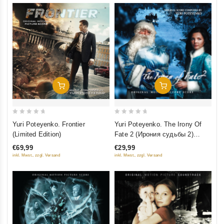
Добавить В Корзину
Добавить В Корзину
0
0
Yuri Poteyenko. Frontier
Yuri Poteyenko. The Irony Of
out
out
(Limited Edition)
Fate 2 (Ирония судьбы 2)
of
of
(Limited Edition)
€69,99
€29,99
5
5
inkl. Mwst., zzgl. Versand
inkl. Mwst., zzgl. Versand