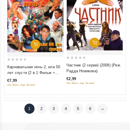
Добавить В Корзину
Добавить В Корзину
0
0
Частник (2 серии) (2008) (Реж.
Карнавальная ночь-2, или 50
out
out
Радда Новикова)
лет спустя (2 в 1 Фильм +
of
of
мюзикл)
€2,99
€7,99
5
5
inkl. Mwst., zzgl. Versand
inkl. Mwst., zzgl. Versand
1
2
3
4
5
6
→