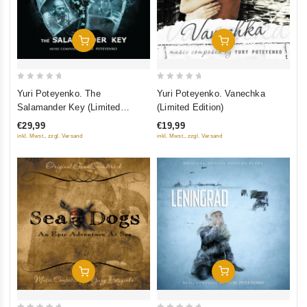
Добавить В Корзину
Добавить В Корзину
0
0
Yuri Poteyenko. The
Yuri Poteyenko. Vanechka
out
out
Salamander Key (Limited
(Limited Edition)
of
of
Edition)
€29,99
€19,99
5
5
inkl. Mwst., zzgl. Versand
inkl. Mwst., zzgl. Versand
Добавить В Корзину
Добавить В Корзину