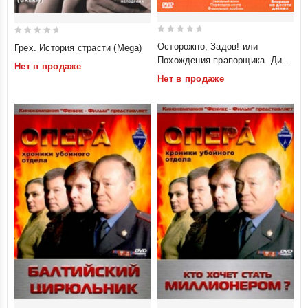
0
0
Осторожно, Задов! или
Грех. История страсти (Mega)
out
out
Похождения прапорщика. Диск
Нет в продаже
of
of
3
Нет в продаже
5
5