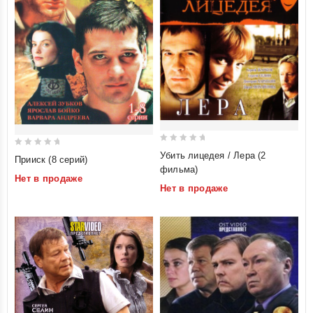
0
0
Убить лицедея / Лера (2
Прииск (8 серий)
out
out
фильма)
Нет в продаже
of
of
Нет в продаже
5
5