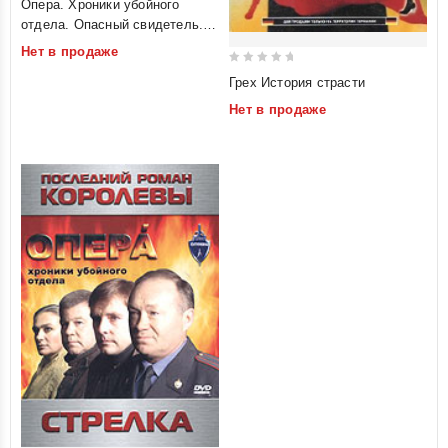
Опера. Хроники убойного
out
отдела. Опасный свидетель.
of
Раз плюнуть
Нет в продаже
5
0
Грех История страсти
out
Нет в продаже
of
5