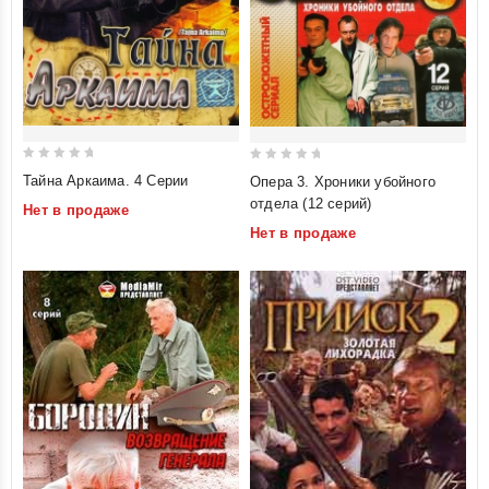
0
0
Тайна Аркаима. 4 Серии
Опера 3. Хроники убойного
out
out
отдела (12 серий)
Нет в продаже
of
of
Нет в продаже
5
5