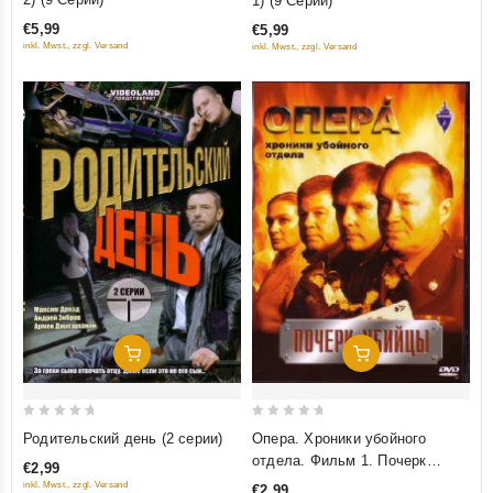
1) (9 Cерий)
of
of
€5,99
€5,99
5
5
inkl. Mwst., zzgl. Versand
inkl. Mwst., zzgl. Versand
Добавить В Корзину
Добавить В Корзину
0
0
Родительский день (2 серии)
Опера. Хроники убойного
out
out
отдела. Фильм 1. Почерк
€2,99
of
of
убийцы
inkl. Mwst., zzgl. Versand
€2,99