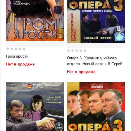
0
0
Гром ярости
Опера 3. Хроники убойного
out
out
отдела. Новый сезон. 8 Серий
Нет в продаже
of
of
Нет в продаже
5
5