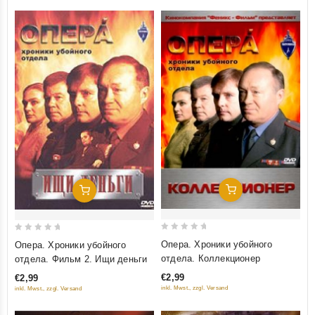
Добавить В Корзину
Добавить В Корзину
0
0
Опера. Хроники убойного
Опера. Хроники убойного
out
out
отдела. Коллекционер
отдела. Фильм 2. Ищи деньги
of
of
€2,99
€2,99
5
5
inkl. Mwst., zzgl. Versand
inkl. Mwst., zzgl. Versand