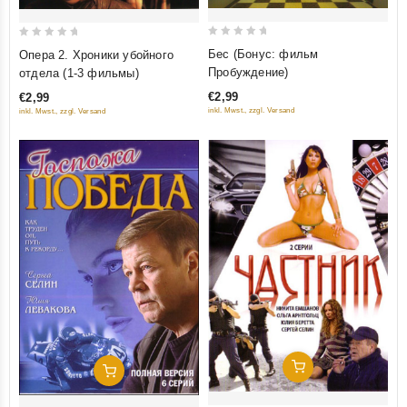
0
0
Бес (Бонус: фильм
Опера 2. Хроники убойного
out
out
Пробуждение)
отдела (1-3 фильмы)
of
of
€2,99
€2,99
5
5
inkl. Mwst., zzgl. Versand
inkl. Mwst., zzgl. Versand
Добавить В Корзину
Добавить В Корзину