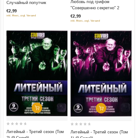
Любовь под грифом
Случайный попутчик
out
out
"Совершенно секретно" 2
€2,99
of
of
€2,99
inkl. Mwst., zzgl. Versand
5
5
inkl. Mwst., zzgl. Versand
Добавить В Корзину
Добавить В Корзину
0
0
Литейный - Третий сезон (Том
Литейный - Третий сезон (Том
out
out
2) (9 Cерий)