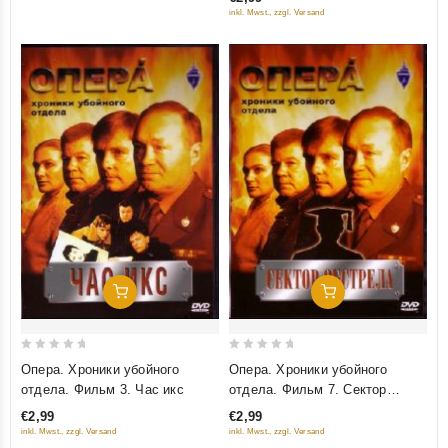
5
5
inkl. Mwst., zzgl. Versand
Добавить В Корзину
Добавить В Корзину
0
0
Опера. Хроники убойного
Опера. Хроники убойного
out
out
отдела. Фильм 3. Час икс
отдела. Фильм 7. Сектор
of
of
обстрела
€2,99
€2,99
5
5
inkl. Mwst., zzgl. Versand
inkl. Mwst., zzgl. Versand