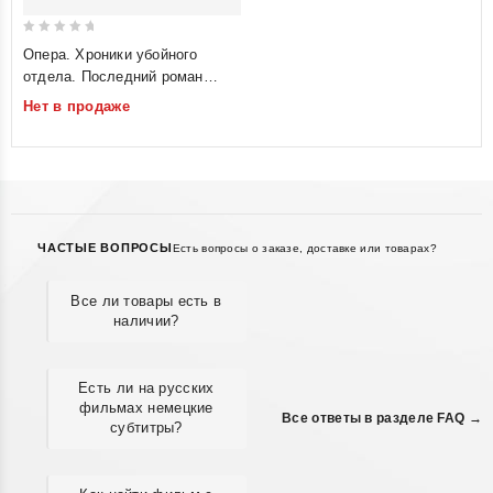
0
Опера. Хроники убойного
out
отдела. Последний роман
of
королевы. Стрелка
Нет в продаже
5
ЧАСТЫЕ ВОПРОСЫ
Есть вопросы о заказе, доставке или товарах?
Все ли товары есть в
наличии?
Есть ли на русских
фильмах немецкие
Все ответы в разделе FAQ →
субтитры?