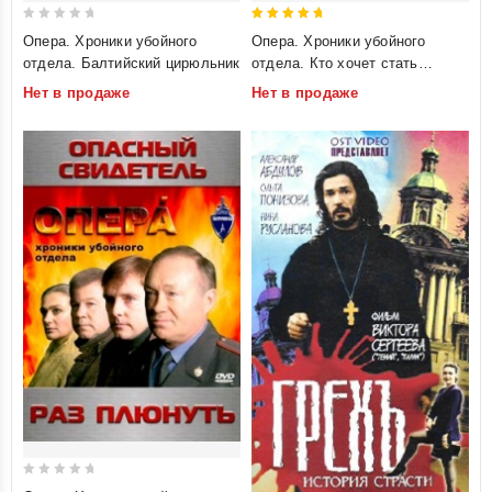
0
5
Опера. Хроники убойного
Опера. Хроники убойного
out
out of 5
отдела. Балтийский цирюльник
отдела. Кто хочет стать
of
миллионером?
Нет в продаже
Нет в продаже
5
0