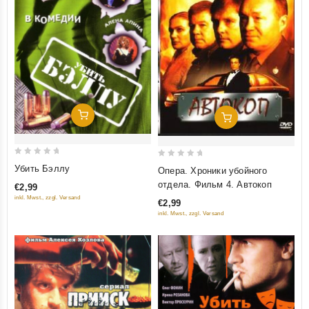
Добавить В Корзину
Добавить В Корзину
0
0
Убить Бэллу
Опера. Хроники убойного
out
out
отдела. Фильм 4. Автокоп
€2,99
of
of
inkl. Mwst., zzgl. Versand
€2,99
5
5
inkl. Mwst., zzgl. Versand