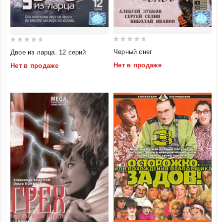
0
0
Черный снег
Двое из ларца. 12 серий
out
out
Нет в продаже
Нет в продаже
of
of
5
5