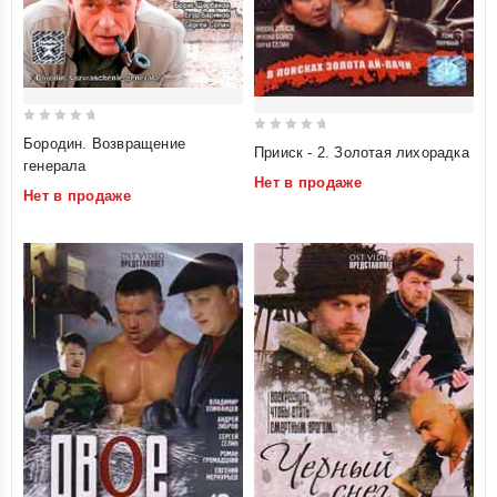
0
0
Бородин. Возвращение
Прииск - 2. Золотая лихорадка
out
генерала
out
of
Нет в продаже
of
Нет в продаже
5
5