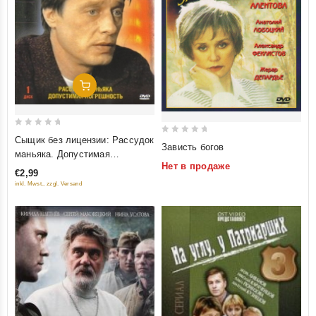
Добавить В Корзину
0
Сыщик без лицензии: Рассудок
0
Зависть богов
out
маньяка. Допустимая
out
of
Нет в продаже
погрешность
of
€2,99
5
5
inkl. Mwst., zzgl. Versand