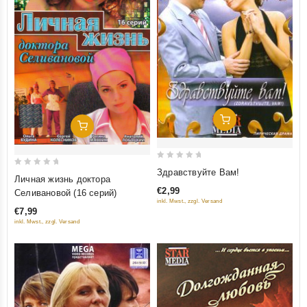
Добавить В Корзину
Добавить В Корзину
0
Здравствуйте Вам!
0
Личная жизнь доктора
out
out
€2,99
Селивановой (16 серий)
of
of
inkl. Mwst., zzgl. Versand
5
€7,99
5
inkl. Mwst., zzgl. Versand