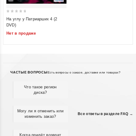
0
На углу у Патриарших 4 (2
out
DVD)
of
Нет в продаже
5
ЧАСТЫЕ ВОПРОСЫ
Есть вопросы о заказе, доставке или товарах?
Что такое регион
диска?
Могу ли я отменить или
Все ответы в разделе FAQ →
изменить заказ?
Когда придёт возврат