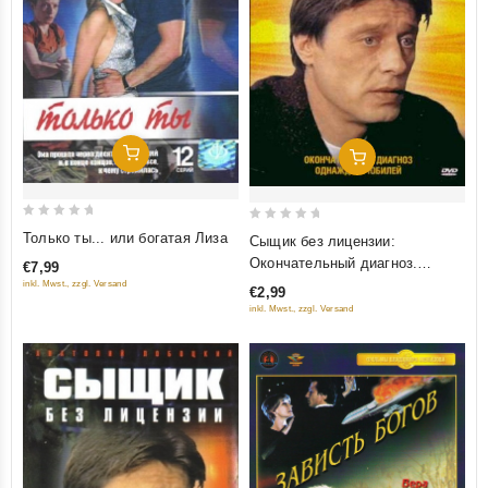
Добавить В Корзину
Добавить В Корзину
0
0
Только ты... или богатая Лиза
Сыщик без лицензии:
out
out
Окончательный диагноз.
€7,99
of
of
Однажды в юбилей
inkl. Mwst., zzgl. Versand
€2,99
5
5
inkl. Mwst., zzgl. Versand