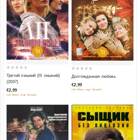
Добавить В Корзину
Добавить В Корзину
0
0
Третий лишний (III лишний)
Долгожданная любовь
out
out
(2007)
€2,99
of
of
€2,99
inkl. Mwst., zzgl. Versand
5
5
inkl. Mwst., zzgl. Versand