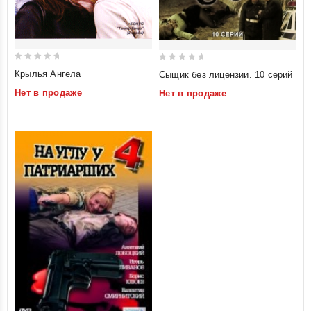
0
0
Крылья Ангела
Сыщик без лицензии. 10 серий
out
out
Нет в продаже
Нет в продаже
of
of
5
5