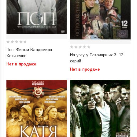
0
Поп. Фильм Владимира
0
out
На углу у Патриарших 3. 12
Хотиненко
out
of
серий
Нет в продаже
of
5
Нет в продаже
5