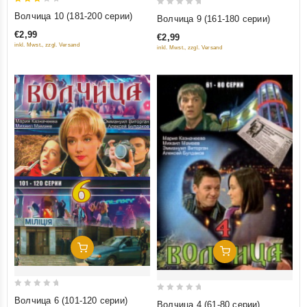
3
0
Волчица 10 (181-200 серии)
Волчица 9 (161-180 серии)
out
out
€2,99
€2,99
of 5
of
inkl. Mwst., zzgl. Versand
inkl. Mwst., zzgl. Versand
5
Добавить В Корзину
Добавить В Корзину
0
0
Волчица 6 (101-120 серии)
Волчица 4 (61-80 серии)