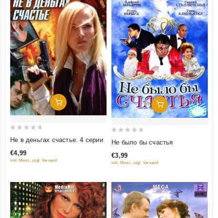
Добавить В Корзину
Добавить В Корзину
0
0
Не в деньгах счастье. 4 серии
Не было бы счастья
out
out
€4,99
€3,99
of
of
inkl. Mwst., zzgl. Versand
inkl. Mwst., zzgl. Versand
5
5