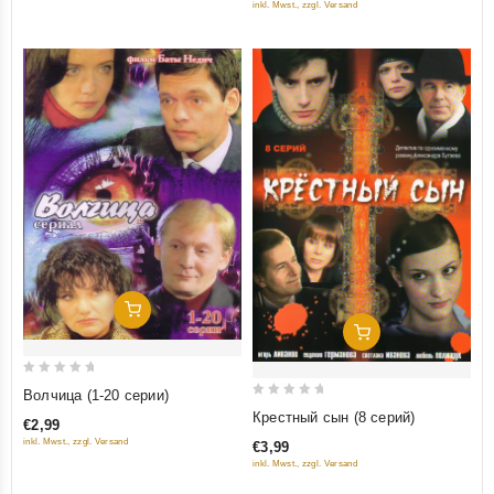
inkl. Mwst., zzgl. Versand
5
Добавить В Корзину
Добавить В Корзину
0
Волчица (1-20 серии)
0
out
Крестный сын (8 серий)
€2,99
out
of
inkl. Mwst., zzgl. Versand
€3,99
of
5
inkl. Mwst., zzgl. Versand
5