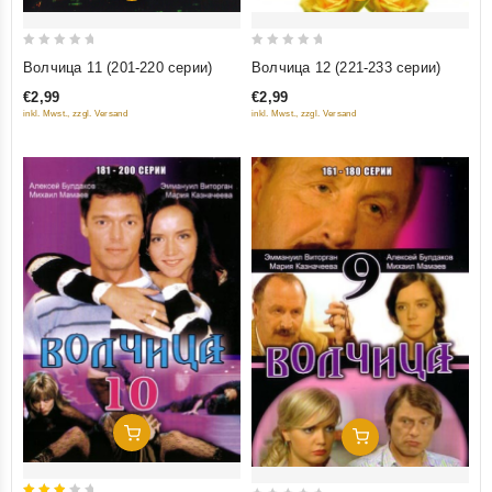
0
0
Волчица 11 (201-220 серии)
Волчица 12 (221-233 серии)
out
out
€2,99
€2,99
of
of
inkl. Mwst., zzgl. Versand
inkl. Mwst., zzgl. Versand
5
5
Добавить В Корзину
Добавить В Корзину