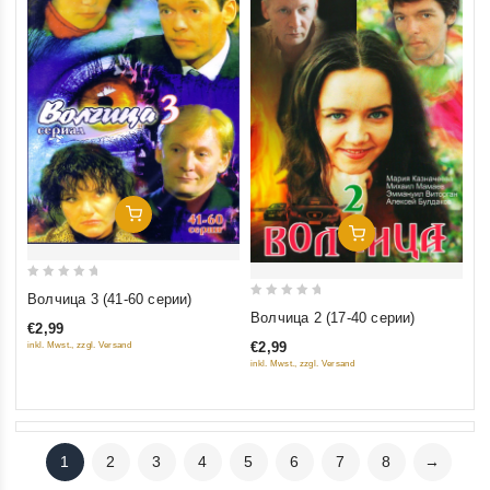
Добавить В Корзину
Добавить В Корзину
0
Волчица 3 (41-60 серии)
0
out
Волчица 2 (17-40 серии)
€2,99
out
of
€2,99
inkl. Mwst., zzgl. Versand
of
5
inkl. Mwst., zzgl. Versand
5
1
2
3
4
5
6
7
8
→