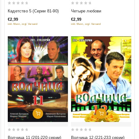
0
0
Кадетство 5 (Серии 81-90)
Четыре любови
out
out
€2,99
€2,99
of
of
inkl. Mwst., zzgl. Versand
inkl. Mwst., zzgl. Versand
5
5
Добавить В Корзину
Добавить В Корзину
0
0
Волчица 11 (201-220 серии)
Волчица 12 (221-233 серии)