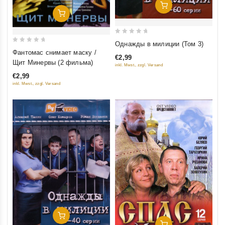
Добавить В Корзину
Добавить В Корзину
0
Однажды в милиции (Том 3)
0
out
Фантомас снимает маску /
€2,99
out
of
Щит Минервы (2 фильма)
inkl. Mwst., zzgl. Versand
of
5
€2,99
5
inkl. Mwst., zzgl. Versand
Добавить В Корзину
Добавить В Корзину