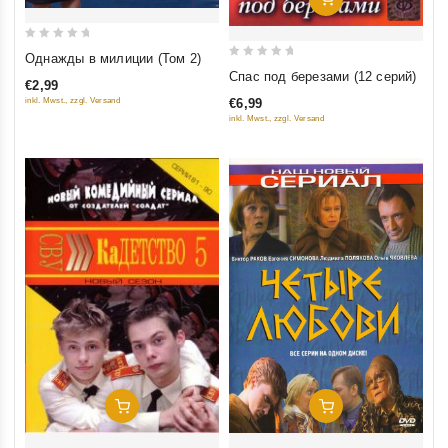
0
Однажды в милиции (Том 2)
0
out
Спас под березами (12 серий)
€2,99
out
of
€6,99
inkl. Mwst., zzgl. Versand
of
5
inkl. Mwst., zzgl. Versand
5
Добавить В Корзину
Добавить В Корзину