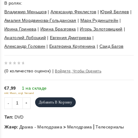
В ролях:
Владимир Меньшов
|
Александр Феклистов
|
Юрий Беляев
|
Амалия Мордвинова-Гольданская
|
Марк Рудинштейн
|
Ирина Гринева
|
Ирина Бразговка
|
Игорь Золотовицкий
|
Анатолий Лобоцкий
|
Евгения Дмитриева
|
Александр Головин
|
Екатерина Крупенина
|
Саид Багов
0
(
0
количество оценок)
|
Войдите, Чтобы Оценить
out
of
5
€7,99
1 на складе
inkl. Mwst., zzgl. Versand
Добавить В Корзину
Тип:
DVD
Жанр:
>
|
Драма - Мелодрама
Мелодрама
Телесериалы