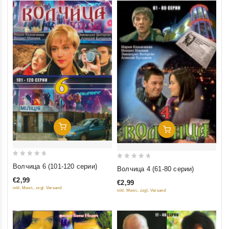
Добавить В Корзину
Добавить В Корзину
0
0
Волчица 6 (101-120 серии)
Волчица 4 (61-80 серии)
out
out
€2,99
€2,99
of
of
inkl. Mwst., zzgl. Versand
inkl. Mwst., zzgl. Versand
5
5