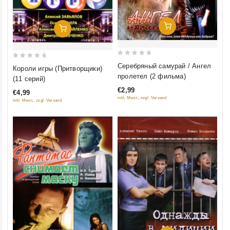
Добавить В Корзину
Добавить В Корзину
0
0
Серебряный самурай / Ангел
Короли игры (Притворщики)
out
out
пролетел (2 фильма)
(11 серий)
of
of
€2,99
€4,99
5
5
inkl. Mwst., zzgl. Versand
inkl. Mwst., zzgl. Versand