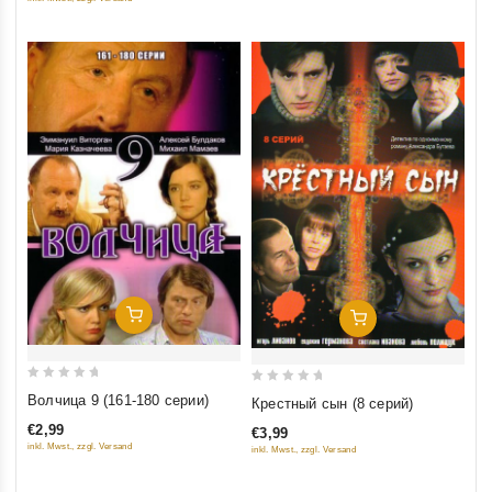
5
Добавить В Корзину
Добавить В Корзину
0
0
Волчица 9 (161-180 серии)
Крестный сын (8 серий)
out
out
€2,99
€3,99
of
of
inkl. Mwst., zzgl. Versand
inkl. Mwst., zzgl. Versand
5
5