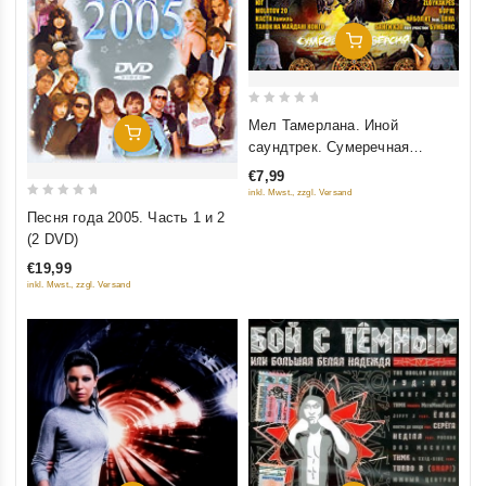
Добавить В Корзину
0
Мел Тамерлана. Иной
Добавить В Корзину
out
саундтрек. Сумеречная
of
версия
€7,99
5
inkl. Mwst., zzgl. Versand
0
Песня года 2005. Часть 1 и 2
out
(2 DVD)
of
€19,99
5
inkl. Mwst., zzgl. Versand