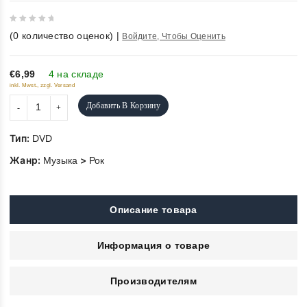
0
(
0
количество оценок)
|
Войдите, Чтобы Оценить
out
of
5
€6,99
4 на складе
inkl. Mwst., zzgl. Versand
Добавить В Корзину
Тип:
DVD
Жанр:
>
Музыка
Рок
Описание товара
Информация о товаре
Производителям