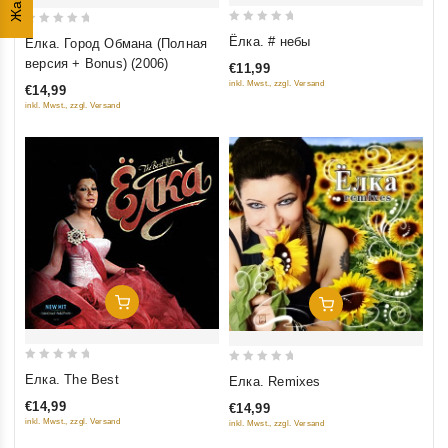
0
0
Ёлка. # небы
Елка. Город Обмана (Полная
out
out
версия + Bonus) (2006)
€11,99
of
of
inkl. Mwst., zzgl. Versand
€14,99
5
5
inkl. Mwst., zzgl. Versand
Добавить В Корзину
Добавить В Корзину
0
0
Елка. The Best
Елка. Remixes
out
out
€14,99
€14,99
of
of
inkl. Mwst., zzgl. Versand
inkl. Mwst., zzgl. Versand
5
5