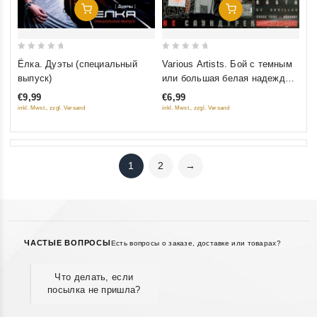
Добавить В Корзину
Добавить В Корзину
0
0
Ёлка. Дуэты (специальный
Various Artists. Бой с темным
out
out
выпуск)
или большая белая надежда.
of
of
Не саундтрек
€9,99
€6,99
5
5
inkl. Mwst., zzgl. Versand
inkl. Mwst., zzgl. Versand
1
2
→
ЧАСТЫЕ ВОПРОСЫ
Есть вопросы о заказе, доставке или товарах?
Что делать, если
посылка не пришла?