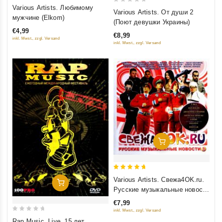
0
Various Artists. Любимому
0
Various Artists. От души 2
out
мужчине (Elkom)
out
(Поют девушки Украины)
of
of
€4,99
5
€8,99
5
inkl. Mwst., zzgl. Versand
inkl. Mwst., zzgl. Versand
Добавить В Корзину
5
Various Artists. Свежа4OK.ru.
Добавить В Корзину
out of 5
Русские музыкальные новости
3
€7,99
inkl. Mwst., zzgl. Versand
0
Rap Music. Live. 15 лет.