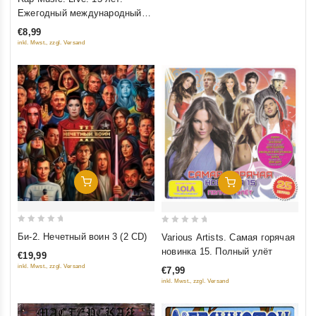
out
Ежегодный международный
of
фестиваль
€8,99
5
inkl. Mwst., zzgl. Versand
Добавить В Корзину
Добавить В Корзину
0
0
Би-2. Нечетный воин 3 (2 CD)
Various Artists. Самая горячая
out
out
новинка 15. Полный улёт
€19,99
of
of
inkl. Mwst., zzgl. Versand
€7,99
5
5
inkl. Mwst., zzgl. Versand