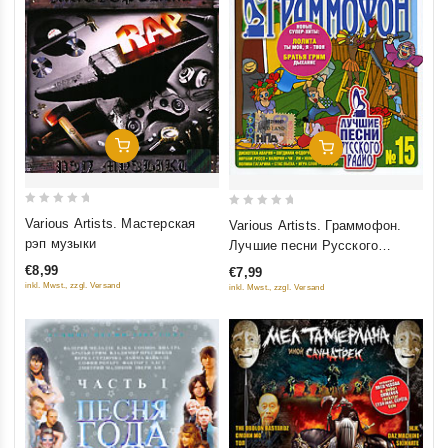
Добавить В Корзину
Добавить В Корзину
0
0
Various Artists. Мастерская
Various Artists. Граммофон.
out
out
рэп музыки
Лучшие песни Русского
of
of
радио. Часть 15
€8,99
€7,99
5
5
inkl. Mwst., zzgl. Versand
inkl. Mwst., zzgl. Versand