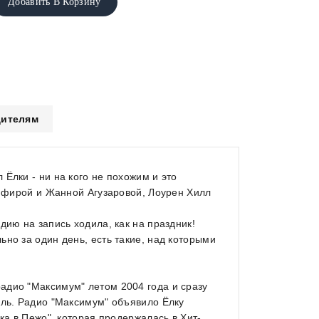
Добавить В Корзину
ителям
Ёлки - ни на кого не похожим и это
емфирой и Жанной Агузаровой, Лоурен Хилл
дию на запись ходила, как на праздник!
но за один день, есть такие, над которыми
адио "Максимум" летом 2004 года и сразу
ель. Радио "Максимум" объявило Ёлку
ка в Пежо", которая продержалась в Хит-