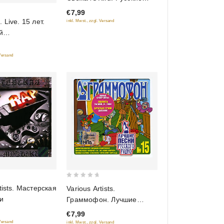
музыкальные новости 3
€7,99
 Live. 15 лет.
inkl. Mwst., zzgl. Versand
й
одный
ь
 Versand
0
tists. Мастерская
Various Artists.
out
и
Граммофон. Лучшие
of
песни Русского радио.
€7,99
5
Часть 15
 Versand
inkl. Mwst., zzgl. Versand