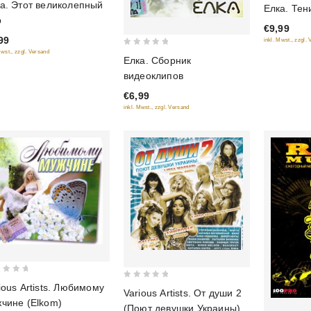
5
а. Этот великолепный
Елка. Тен
out of 5
р
€9,99
99
inkl. Mwst., zzgl.
Mwst., zzgl. Versand
0
Елка. Сборник
out
видеоклипов
of
€6,99
5
inkl. Mwst., zzgl. Versand
0
ious Artists. Любимому
Various Artists. От души 2
out
чине (Elkom)
(Поют девушки Украины)