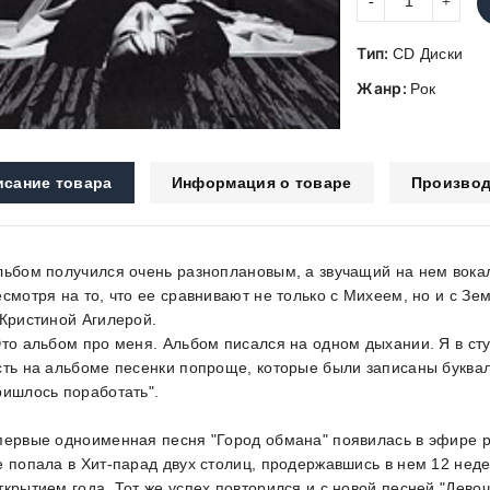
Тип:
CD Диски
Жанр:
Рок
исание товара
Информация о товаре
Производ
льбом получился очень разноплановым, а звучащий на нем вокал 
есмотря на то, что ее сравнивают не только с Михеем, но и с З
 Кристиной Агилерой.
Это альбом про меня. Альбом писался на одном дыхании. Я в сту
сть на альбоме песенки попроще, которые были записаны букваль
ришлось поработать".
первые одноименная песня "Город обмана" появилась в эфире р
е попала в Хит-парад двух столиц, продержавшись в нем 12 нед
ткрытием года. Тот же успех повторился и с новой песней "Девоч