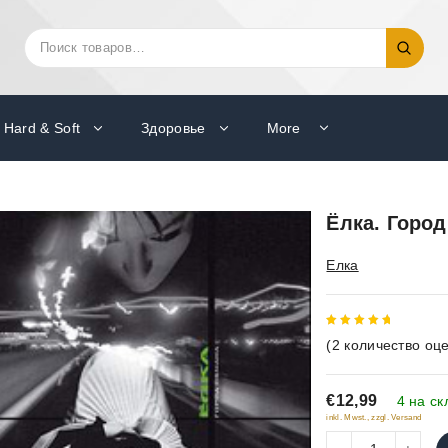
Искать:
Поиск
Hard & Soft
Здоровье
More
Ёлка. Город
Елка
5
out of
(
2
количество оце
5
€12,99
4 на ск
inkl. Mwst., zzgl. Versand