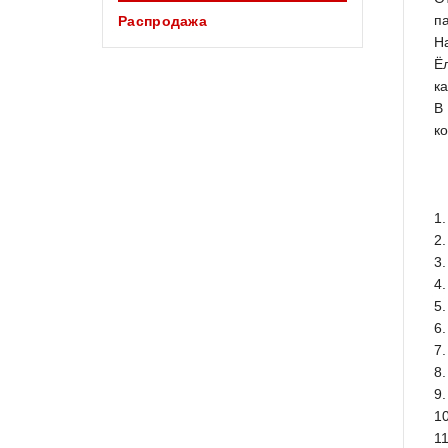
п
Распродажа
Н
Ё
к
В
к
1.
2
3.
4
5
6.
7
8
9
1
1