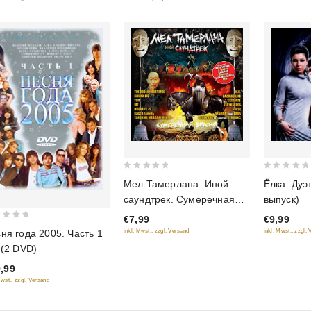
0
0
Мел Тамерлана. Иной
Ёлка. Дуэ
out
out
саундтрек. Сумеречная
выпуск)
of
of
версия
€7,99
€9,99
5
5
ня года 2005. Часть 1
inkl. Mwst., zzgl. Versand
inkl. Mwst., zzgl.
 (2 DVD)
,99
Mwst., zzgl. Versand