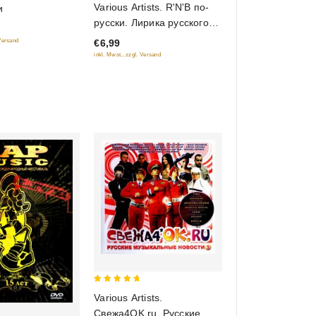
Various Artists. R'N'B по-
и
out
русски. Лирика русского
of
R'N'B
€6,99
 Versand
5
inkl. Mwst., zzgl. Versand
5
Various Artists.
out of 5
Свежа4OK.ru. Русские