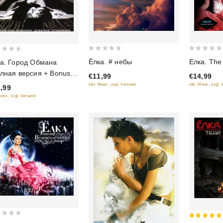
0
0
Ёлка. # небы
Елка. The
а. Город Обмана
out
out
лная версия + Bonus)
€11,99
€14,99
of
of
06)
inkl. Mwst., zzgl. Versand
inkl. Mwst., zzgl.
,99
5
5
Mwst., zzgl. Versand