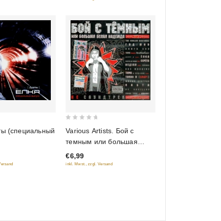
0
ты (специальный
Various Artists. Бой с
out
темным или большая
of
белая надежда. Не
€6,99
5
саундтрек
 Versand
inkl. Mwst., zzgl. Versand