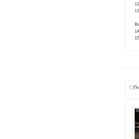
12
1
B
14
1
По