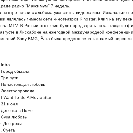
араде радио "Максимум" 7 недель.
а четыре песни с альбома уже сняты видеоклипы. Изначально песн
лки являлась гимном сети кинотеатров Kinostar. Клип на эту пе
анал MTV. В России этот клип будет предварять показ каждого фи
 августе в Лиссабоне на ежегодной международной конференци
омпаний Sony BMG, Ёлка была представлена как самый перспект
 Intro
. Город обмана
 Три пути
. Ненастоящая любовь
. Электропровода
 I Want To Be A Movie Star
. 31 июня
. Девочка в Пежо
. Сука любовь
0. Две розы
1. Суета