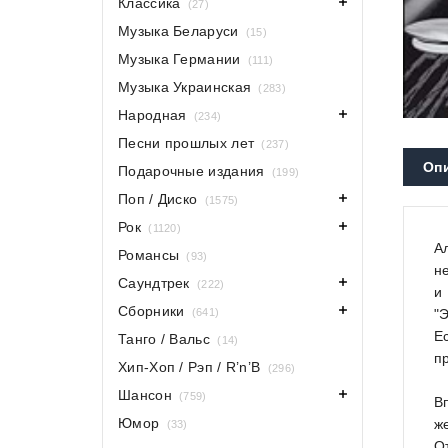
Классика
(27)
Музыка Беларуси
(15)
Музыка Германии
(111)
Музыка Украинская
(283)
Народная
(234)
Песни прошлых лет
(237)
Оп
Подарочные издания
(199)
Поп / Диско
(1575)
Рок
(1120)
А
Романсы
(93)
н
Саундтрек
(222)
и
Сборники
"
(641)
Е
Танго / Вальс
(14)
п
Хип-Хоп / Рэп / R’n’B
(296)
Шансон
(759)
В
Юмор
ж
(33)
О