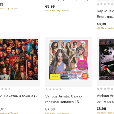
of
99
€8,99
5
0
Mwst., zzgl. Versand
Rap Music.
inkl. Mwst., zzgl. Versand
out
Ежегодны
of
междунар
€8,99
5
фестивал
inkl. Mwst., zzgl.
0
0
Various Ar
2. Нечетный воин 3 (2
Various Artists. Самая
out
out
рэп музык
)
горячая новинка 15.
of
of
Полный улёт
€8,99
,99
€7,99
5
5
inkl. Mwst., zzgl.
Mwst., zzgl. Versand
inkl. Mwst., zzgl. Versand