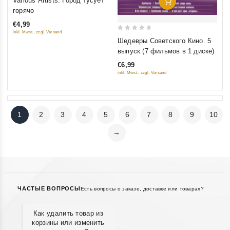
Various Artists. Город тусует
Добавить В Корзину
out
горячо
of
€4,99
5
inkl. Mwst., zzgl. Versand
0
Шедевры Советского Кино. 5
out
выпуск (7 фильмов в 1 диске)
of
€6,99
5
inkl. Mwst., zzgl. Versand
1
2
3
4
5
6
7
8
9
10
→
ЧАСТЫЕ ВОПРОСЫ
Есть вопросы о заказе, доставке или товарах?
Как удалить товар из
корзины или изменить