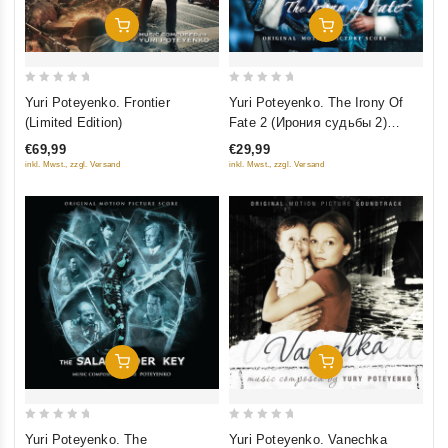
Добавить В Корзину
Добавить В Корзину
0
0
Yuri Poteyenko. Frontier
Yuri Poteyenko. The Irony Of
out
out
(Limited Edition)
Fate 2 (Ирония судьбы 2)
of
of
(Limited Edition)
€69,99
€29,99
5
5
inkl. Mwst., zzgl. Versand
inkl. Mwst., zzgl. Versand
Добавить В Корзину
Добавить В Корзину
0
0
Yuri Poteyenko. The
Yuri Poteyenko. Vanechka