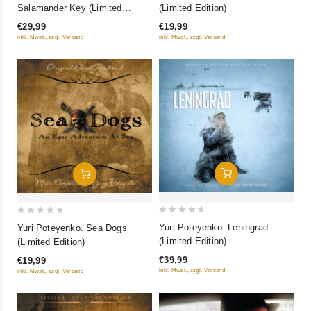
out
out
Salamander Key (Limited
(Limited Edition)
of
of
Edition)
€29,99
€19,99
5
5
inkl. Mwst., zzgl. Versand
inkl. Mwst., zzgl. Versand
Добавить В Корзину
Добавить В Корзину
0
0
Yuri Poteyenko. Leningrad
Yuri Poteyenko. Sea Dogs
out
out
(Limited Edition)
(Limited Edition)
of
of
€39,99
€19,99
5
5
inkl. Mwst., zzgl. Versand
inkl. Mwst., zzgl. Versand