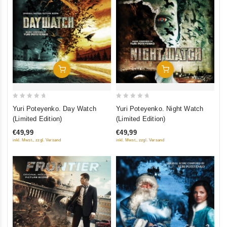
Добавить В Корзину
Добавить В Корзину
0
0
Yuri Poteyenko. Day Watch
Yuri Poteyenko. Night Watch
out
out
(Limited Edition)
(Limited Edition)
of
of
€49,99
€49,99
5
5
inkl. Mwst., zzgl. Versand
inkl. Mwst., zzgl. Versand