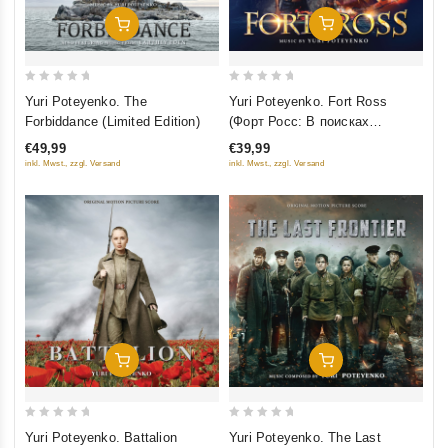
Добавить В Корзину
Добавить В Корзину
0
0
Yuri Poteyenko. Fort Ross
Yuri Poteyenko. The
out
out
(Форт Росс: В поисках
Forbiddance (Limited Edition)
of
of
приключений)
€39,99
€49,99
5
5
inkl. Mwst., zzgl. Versand
inkl. Mwst., zzgl. Versand
Добавить В Корзину
Добавить В Корзину
0
0
Yuri Poteyenko. Battalion
Yuri Poteyenko. The Last