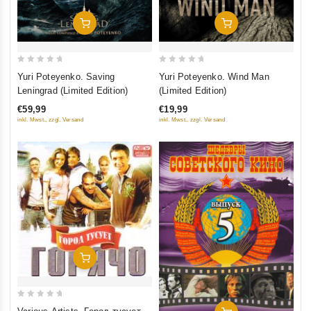
Добавить В Корзину
Добавить В Корзину
0
0
Yuri Poteyenko. Saving
Yuri Poteyenko. Wind Man
out
out
Leningrad (Limited Edition)
(Limited Edition)
of
of
€59,99
€19,99
5
5
inkl. Mwst., zzgl. Versand
inkl. Mwst., zzgl. Versand
Добавить В Корзину
0