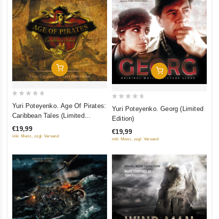
Добавить В Корзину
Добавить В Корзину
0
0
Yuri Poteyenko. Age Of Pirates:
Yuri Poteyenko. Georg (Limited
out
out
Caribbean Tales (Limited
Edition)
of
Edition)
of
€19,99
€19,99
5
5
inkl. Mwst., zzgl. Versand
inkl. Mwst., zzgl. Versand