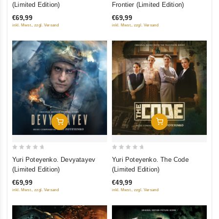
out
out
(Limited Edition)
Frontier (Limited Edition)
of
of
€69,99
€69,99
5
5
inkl. Mwst., zzgl. Versand
inkl. Mwst., zzgl. Versand
Добавить В Корзину
Добавить В Корзину
0
0
Yuri Poteyenko. Devyatayev
Yuri Poteyenko. The Code
out
out
(Limited Edition)
(Limited Edition)
of
of
€69,99
€49,99
5
5
inkl. Mwst., zzgl. Versand
inkl. Mwst., zzgl. Versand