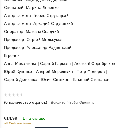
Cценарий:
Марина Дяченко
Автор сюжета:
Борис Стругацкий
Автор сюжета:
Аркадий Стругацкий
Оператор:
Максим Осадчий
Продюсер:
Сергей Мелькумов
Продюсер:
Александр Роднянский
В ролях:
Анна Михалкова
|
Сергей Гармаш
|
Алексей Серебряков
|
Юрий Куценко
|
Андрей Мерзликин
|
Петр Федоров
|
Сергей Дьяченко
|
Юлия Снигирь
|
Василий Степанов
0
(
0
количество оценок)
|
Войдите, Чтобы Оценить
out
of
5
€14,99
1 на складе
inkl. Mwst., zzgl. Versand