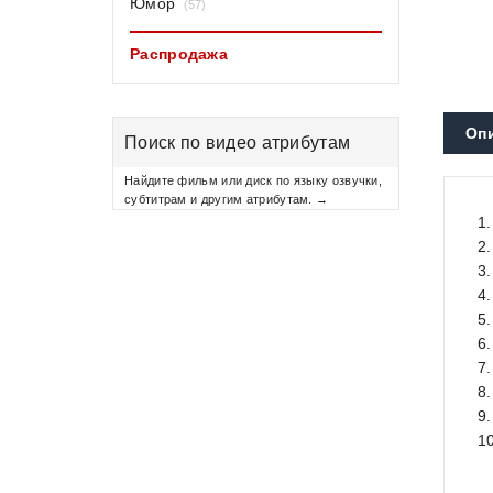
Юмор
(57)
Распродажа
Оп
Поиск по видео атрибутам
Найдите фильм или диск по языку озвучки,
субтитрам и другим атрибутам. →
1
2
3
4
5
6
7
8.
9
1