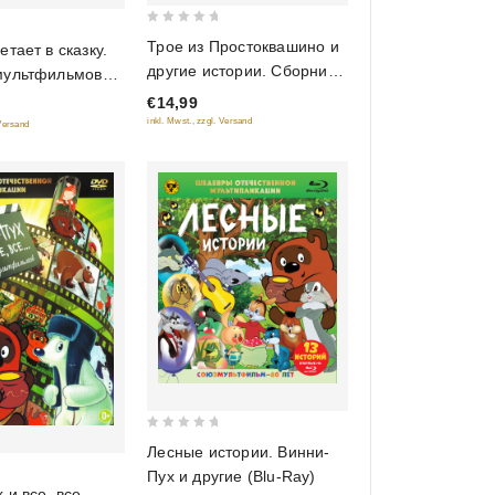
0
Трое из Простоквашино и
етает в сказку.
out
другие истории. Сборник
мультфильмов
of
мульфильмов (Шедевры
план)
€14,99
5
Отечественной
inkl. Mwst., zzgl. Versand
 Versand
мультипликации)
0
Лесные истории. Винни-
out
Пух и другие (Blu-Ray)
of
 и все, все,