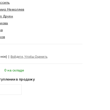
ассиль
мир Немоляев
л Друян
имова
ов
ков
нок)
|
Войдите, Чтобы Оценить
0 на складе
туплении в продажу