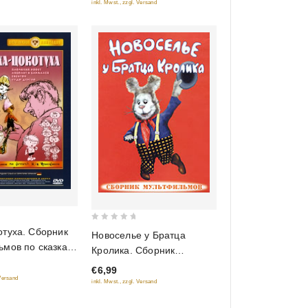
inkl. Mwst., zzgl. Versand
0
туха. Сборник
Новоселье у Братца
out
ьмов по сказкам
Кролика. Сборник
of
вского
мультфильмов
€6,99
5
 Versand
inkl. Mwst., zzgl. Versand