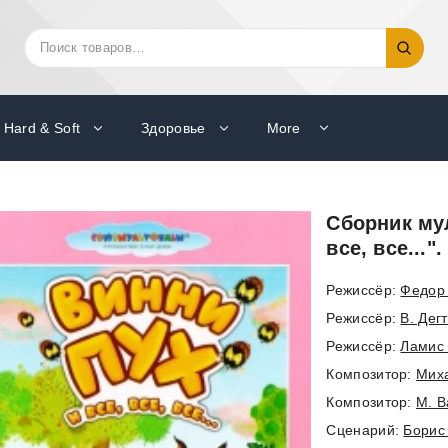
Искать:
Поиск
Hard & Soft
Здоровье
More
Сборник му
все, все...
Режиссёр:
Федор 
Режиссёр:
В. Дег
Режиссёр:
Ламис
Композитор:
Мих
Композитор:
М. В
Cценарий:
Борис