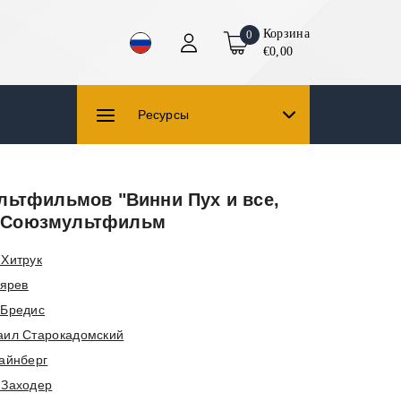
Корзина
0
€0,00
Ресурсы
льтфильмов "Винни Пух и все,
". Союзмультфильм
Хитрук
тярев
 Бредис
аил Старокадомский
айнберг
 Заходер