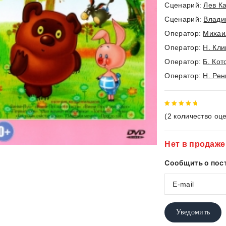
Cценарий:
Лев К
Cценарий:
Влади
Оператор:
Михаи
Оператор:
Н. Кл
Оператор:
Б. Кот
Оператор:
Н. Рен
5
out of
(
2
количество оце
5
Нет в продаже
Сообщить о пос
Уведомить