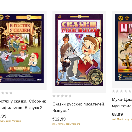
0
Муха-Цоко
остях у сказки. Сборник
0
out
Сказки русских писателей.
мультфил
out
ьтфильмов. Выпуск 2
of
Выпуск 1
К. И. Чуко
of
€8,99
5
,99
€12,99
5
inkl. Mwst., zzgl.
Mwst., zzgl. Versand
inkl. Mwst., zzgl. Versand