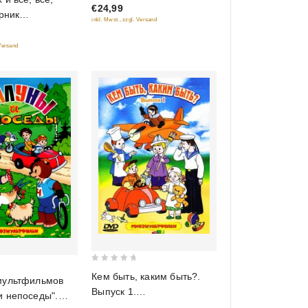
€24,99
5
орник
inkl. Mwst., zzgl. Versand
ьмов. Шедевры
енной
 Versand
икации
0
Кем быть, каким быть?.
мультфильмов
out
Выпуск 1.
и непоседы".
of
Союзмультфильм.