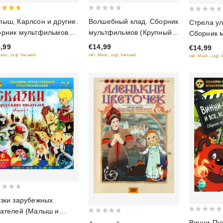
0
0
Волшебный клад. Сборник
ыш, Карлсон и другие.
Стрела ул
out
 of 5
out
мультфильмов (Крупный
орник мультфильмов
Сборник 
of
of
план)
девры Отечественной
(Крупный 
€14,99
,99
€14,99
5
5
ьтипликации)
inkl. Mwst., zzgl. Versand
Mwst., zzgl. Versand
inkl. Mwst., zzgl.
зки зарубежных
ателей (Малыш и
0
0
лсон и другие) (Выпуск
Винни-Пух