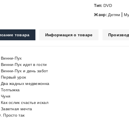
Тип:
DVD
Жанр:
|
Детям
Му
исание товара
Информация о товаре
Производ
. Винни-Пух
. Винни-Пух идет в гости
. Винни-Пух и день забот
. Первый урок
. Два жадных медвежонка
. Топтыжка
. Чуня
 Как ослик счастье искал
. Заветная мечта
0. Просто так