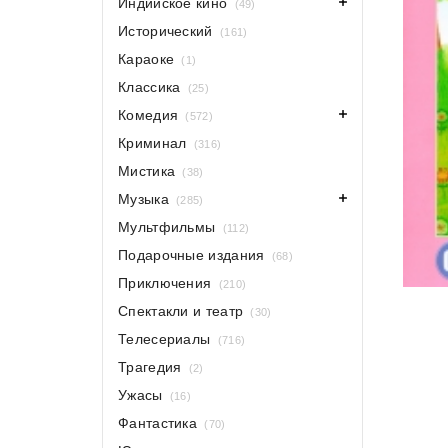
Индийское кино
(49)
Исторический
(161)
Караоке
(1)
Классика
(25)
Комедия
(572)
Криминал
(316)
Мистика
(38)
Музыка
(285)
Мультфильмы
(112)
Подарочные издания
(68)
Приключения
(210)
Спектакли и театр
(30)
Телесериалы
(716)
Трагедия
(2)
Ужасы
(16)
Фантастика
(70)