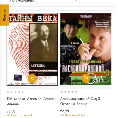
Жанры
Добавить В Корзину
Добавить В Корзину
0
0
Александровский Сад 3.
Тайны века. Алгемба. Афера
out
out
Охота на Берию
Ильича
of
of
€2,99
€3,99
5
5
inkl. Mwst., zzgl. Versand
inkl. Mwst., zzgl. Versand