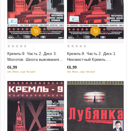
Добавить В Корзину
Добавить В Корзину
0
0
Кремль-9. Часть 2. Диск 3.
Кремль-9. Часть 2. Диск 1.
out
out
Молотов: Школа выживания.
Неизвестный Кремль.
of
of
Арест жены и опала. Полк
Неизвестный Кремль: под
€6,99
€6,99
5
5
специального назначения
грифом "Хранить вечно".
inkl. Mwst., zzgl. Versand
inkl. Mwst., zzgl. Versand
Маленькие секреты большого
дворца