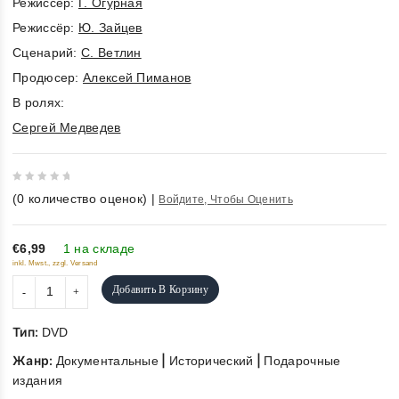
Режиссёр:
Г. Огурная
Режиссёр:
Ю. Зайцев
Cценарий:
С. Ветлин
Продюсер:
Алексей Пиманов
В ролях:
Сергей Медведев
0
(
0
количество оценок)
|
Войдите, Чтобы Оценить
out
of
5
€6,99
1 на складе
inkl. Mwst., zzgl. Versand
Добавить В Корзину
Тип:
DVD
Жанр:
|
|
Документальные
Исторический
Подарочные
издания