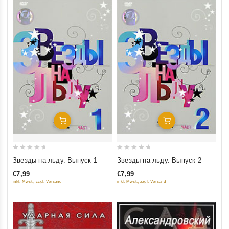
Добавить В Корзину
Добавить В Корзину
0
0
Звезды на льду. Выпуск 1
Звезды на льду. Выпуск 2
out
out
€7,99
€7,99
of
of
inkl. Mwst., zzgl. Versand
inkl. Mwst., zzgl. Versand
5
5