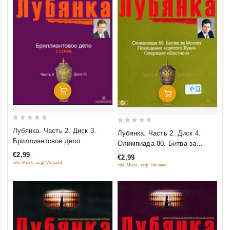
Добавить В Корзину
Добавить В Корзину
0
0
Лубянка. Часть 2. Диск 3.
Лубянка. Часть 2. Диск 4.
out
out
Бриллиантовое дело
Олимпиада-80. Битва за
of
of
Москву. Похищение "Святого
€2,99
€2,99
5
5
inkl. Mwst., zzgl. Versand
Луки". Операция "Бастион"
inkl. Mwst., zzgl. Versand