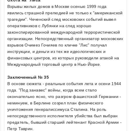
Взрывы жилых домов в Москве осенью 1999 года
явились страшной прелюдией не только к "американской
трагедии". Чеченский след московских событий вывел
оперативников с Лубянки на след хорошо
законспирированной международной террористической
организации. Непосредственный организатор московских
взрывов Очимез Гочияев по кличке "Лис" получал
инструкции, и деньги из тех же идеологических и
финансовых центров, из которых руководили атакой на
Международный торговый центр в Нью-Йорке.
Заключенный № 35
В основе сюжета - реальные события лета и осени 1944
года. "Под занавес" войны, когда всем стало
окончательно ясно, что разгром фашистской Германии -
неминуем, в Берлине созрел план физического
уничтожения генералиссимуса Сталина. На роль
непосредственного исполнителя убийства был выбран
предатель, бывший старший лейтенант Красной Армии -
Петр Таврин.