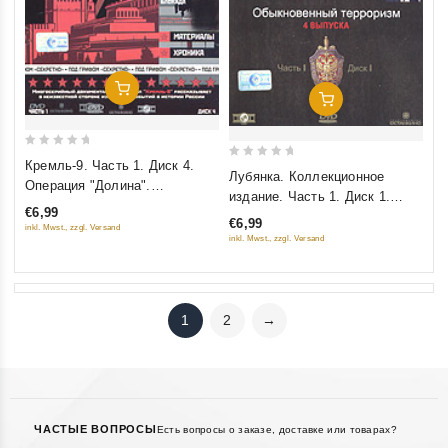
Добавить В Корзину
Добавить В Корзину
0
Кремль-9. Часть 1. Диск 4.
0
Лубянка. Коллекционное
out
Операция "Долина".
out
издание. Часть 1. Диск 1.
of
Особенности национальной
of
€6,99
Обыкновенный терроризм
5
€6,99
охоты. Снайперы на башнях.
inkl. Mwst., zzgl. Versand
5
(Подарочное издание)
inkl. Mwst., zzgl. Versand
Неизвестная блокада
1
2
→
ЧАСТЫЕ ВОПРОСЫ
Есть вопросы о заказе, доставке или товарах?