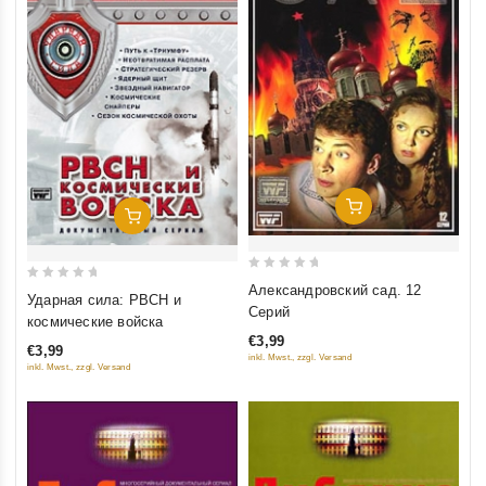
Добавить В Корзину
Добавить В Корзину
0
Александровский сад. 12
0
Ударная сила: РВСН и
out
Серий
out
космические войска
of
of
€3,99
5
€3,99
5
inkl. Mwst., zzgl. Versand
inkl. Mwst., zzgl. Versand