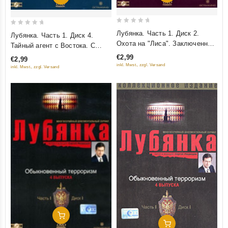
0
0
Лубянка. Часть 1. Диск 2.
Лубянка. Часть 1. Диск 4.
out
out
Охота на "Лиса". Заключенный
Тайный агент с Востока. С
of
of
№ 35. Треугольник
клеймом Иуды. Сержант
€2,99
€2,99
5
5
Пеньковского
"Алекс"
inkl. Mwst., zzgl. Versand
inkl. Mwst., zzgl. Versand
Добавить В Корзину
Добавить В Корзину