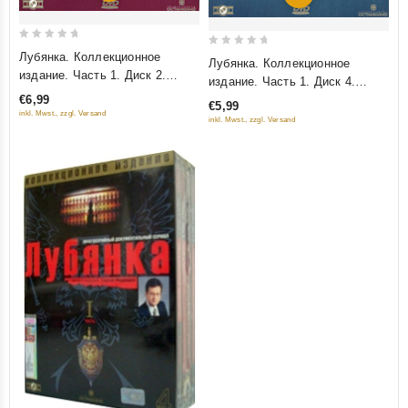
0
0
Лубянка. Коллекционное
Лубянка. Коллекционное
out
out
издание. Часть 1. Диск 2.
издание. Часть 1. Диск 4.
of
Охота на "Лиса". Заключенный
of
Тайный агент с Востока. С
€6,99
€5,99
5
№ 35. Треугольник
5
inkl. Mwst., zzgl. Versand
клеймом Иуды. Сержант
inkl. Mwst., zzgl. Versand
Пеньковского (Подарочное
"Алекс" (Подарочное издание)
издание)