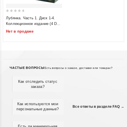
0
Лубянка. Часть 1. Диск 1-4.
out
Коллекционное издание (4 DVD
of
Box set) (Подарочное издание)
Нет в продаже
5
ЧАСТЫЕ ВОПРОСЫ
Есть вопросы о заказе, доставке или товарах?
Как отследить статус
заказа?
Как используются мои
Все ответы в разделе FAQ →
персональные данные?
Есть ли минимальная