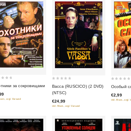
0
0
тники за сокровищами
Васса (RUSCICO) (2 DVD)
Особый с
out
out
(NTSC)
99
€2,99
of
of
Mwst., zzgl. Versand
inkl. Mwst., zzgl.
€24,99
5
5
inkl. Mwst., zzgl. Versand