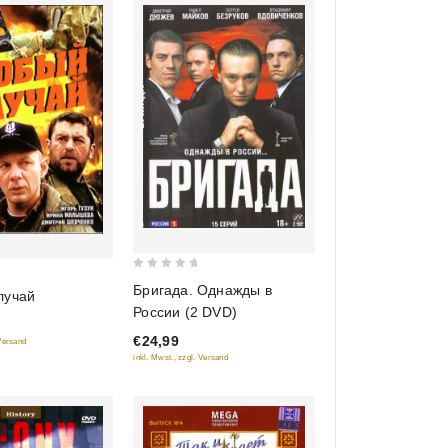
0
Бригада. Однажды в
лучай
out
России (2 DVD)
of
€24,99
5
 Versand
inkl. Mwst., zzgl. Versand