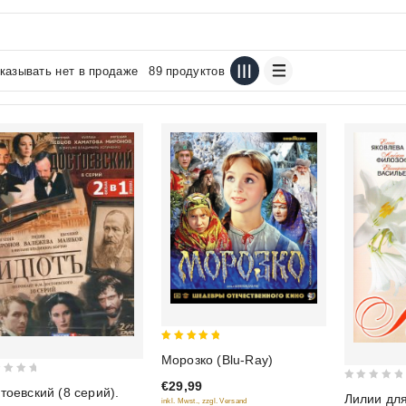
казывать нет в продаже
89 продуктов
5
Морозко (Blu-Ray)
out of 5
€29,99
0
тоевский (8 серий).
Лилии дл
inkl. Mwst., zzgl. Versand