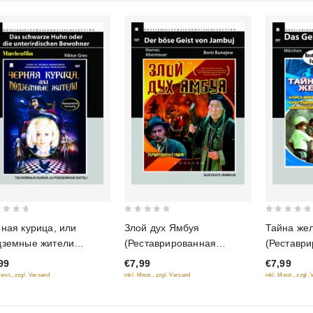
0
0
Злой дух Ямбуя
ная курица, или
Тайна же
out
out
(Реставрированная
дземные жители
(Реставр
of
of
версия) (Diamant)
ставрированная
версия) (
€7,99
99
€7,99
5
5
сия) (Diamant)
inkl. Mwst., zzgl. Versand
Mwst., zzgl. Versand
inkl. Mwst., zzgl.