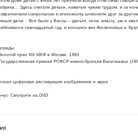
 этом доме детей с юных лет приучали всегда отчетливо говорит
абрика… Здесь считали деньги, нажитые чужим трудом, и за ночь
азвратничали напропалую и втихомолку шпионили друг за друго
емные дела… Все было у Вассы – деньги, сила, власть, ум и хват
риближался семнадцатый год, и кончался век Железновых и Хра
аграды:
 Золотой приз XIII МКФ в Москве, 1983
 Государственная премия РСФСР имени братьев Васильевых (19
олная цифровая реставрация изображения и звука
онус: Смотрите на DVD
ant