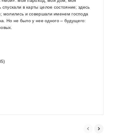
ь «мой»: мой пароход, мой дом, моя
 спускали в карты целое состояние; здесь
м; молились и совершали именем господа
ка. Но не было у нее одного – будущего:
повых.
85)