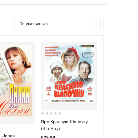
0
Про Красную Шапочку
out
(Blu-Ray)
of
я Лилии
€29,99
5