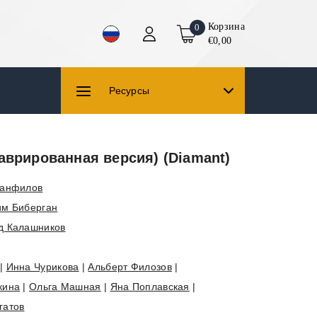
Корзина
0
€0,00
Ресурсы
аврированная версия) (Diamant)
Панфилов
им Биберган
д Калашников
|
Инна Чурикова
|
Альберт Филозов
|
кина
|
Ольга Машная
|
Яна Поплавская
|
гатов