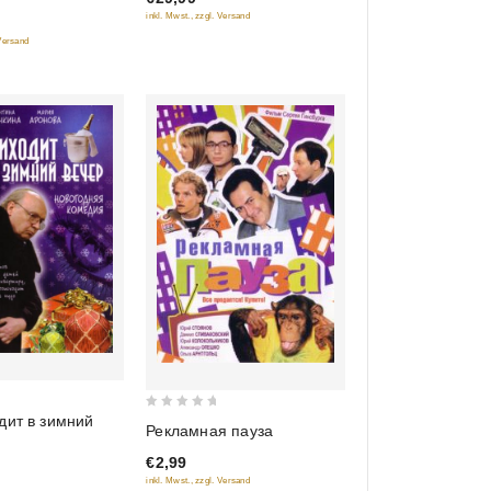
inkl. Mwst., zzgl. Versand
 Versand
0
дит в зимний
Рекламная пауза
out
€2,99
of
inkl. Mwst., zzgl. Versand
5