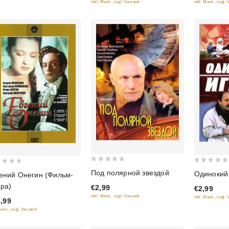
inkl. Mwst., zzgl.
inkl. Mwst., zzgl. Versand
0
0
Под полярной звездой
Одинокий
ений Онегин (Фильм-
out
out
ра)
€2,99
€2,99
of
of
inkl. Mwst., zzgl. Versand
inkl. Mwst., zzgl.
5
,99
5
Mwst., zzgl. Versand