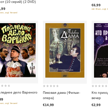
out
от (10 серий) (2 DVD)
€6,99
of
,99
inkl. Mwst., zzgl.
5
Mwst., zzgl. Versand
0
0
леднее дело Вареного
Кто прихо
Пиковая дама (Фильм-
out
out
вечер
опера)
99
of
of
Mwst., zzgl. Versand
€2,99
€14,99
5
5