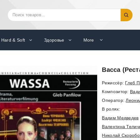
Искать:
Поиск
Hard & Soft
Здоровье
More
Васса (Рест
Режиссёр:
Глеб 
Композитор:
Вад
Оператор:
Леони
В ролях:
Вадим Медведев
Валентина Телич
Николай Скоробо