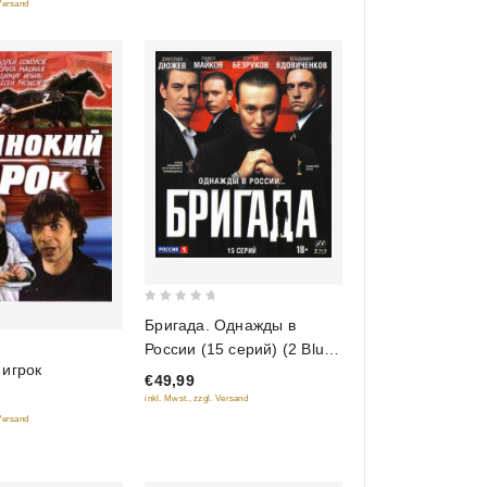
 Versand
0
Бригада. Однажды в
out
России (15 серий) (2 Blu-
of
 игрок
ray)
€49,99
5
inkl. Mwst., zzgl. Versand
 Versand