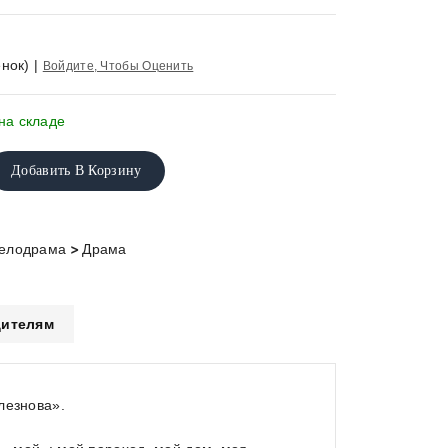
нок)
|
Войдите, Чтобы Оценить
на складе
Добавить В Корзину
>
Мелодрама
Драма
ителям
лезнова».