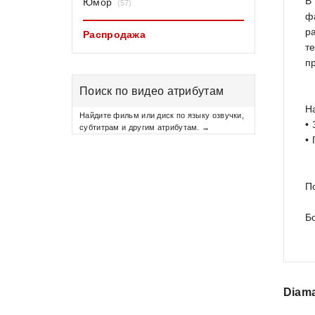
В
Юмор
(57)
ф
р
Распродажа
т
п
Поиск по видео атрибутам
Н
Найдите фильм или диск по языку озвучки,
•
субтитрам и другим атрибутам. →
•
П
Б
Diam