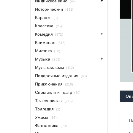
Индийское кино
(49)
Исторический
(161)
Караоке
(1)
Классика
(25)
Комедия
(572)
Криминал
(316)
Мистика
(38)
Музыка
(285)
Мультфильмы
(112)
Подарочные издания
(68)
Приключения
(210)
Спектакли и театр
(30)
Оп
Телесериалы
(716)
Трагедия
(2)
Ужасы
(16)
П
Фантастика
(70)