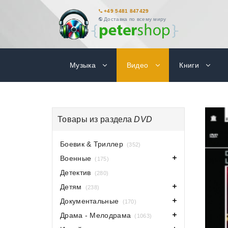
+49 5481 847429
Доставка по всему миру
Музыка
Видео
Книги
Товары из раздела
DVD
Боевик & Триллер
(352)
Военные
(175)
Детектив
(280)
Детям
(238)
Документальные
(170)
Драма - Мелодрама
(1063)