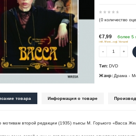
0
(
0
количество оце
out
of
€7,99
5
более 5 
inkl. Mwst., zzgl. Versand
Тип:
DVD
Жанр:
Драма - 
исание товара
Информация о товаре
Производ
о мотивам второй редакции (1935) пьесы М. Горького «Васса Же