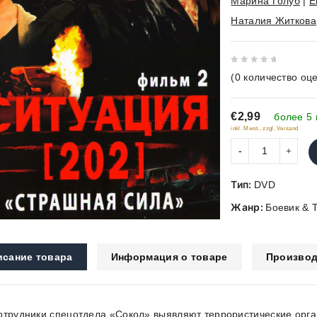
Марина Голуб
|
Е
Наталия Житкова
0
(
0
количество оце
out
of
€2,99
5
более 5 
inkl. Mwst., zzgl. Versand
Тип:
DVD
Жанр:
Боевик & 
исание товара
Информация о товаре
Производ
отрудники спецотдела «Сокол» выявляют террористические орга