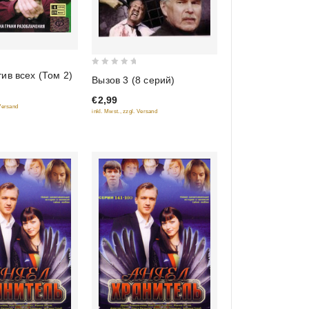
0
ив всех (Том 2)
Вызов 3 (8 серий)
out
€2,99
of
 Versand
inkl. Mwst., zzgl. Versand
5