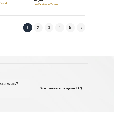
 Versand
inkl. Mwst., zzgl. Versand
1
2
3
4
5
→
сстановить?
Все ответы в разделе FAQ →