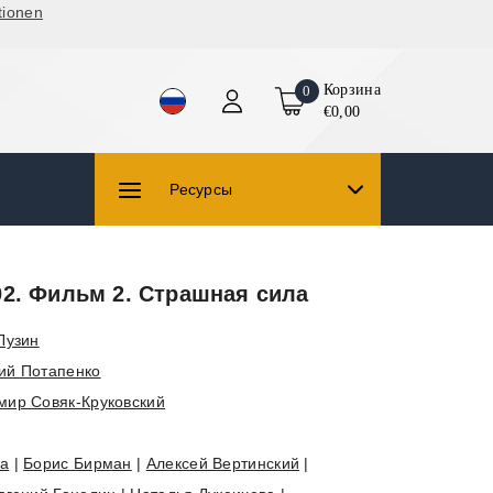
tionen
Корзина
0
€0,00
Ресурсы
02. Фильм 2. Страшная сила
Лузин
ий Потапенко
мир Совяк-Круковский
ва
|
Борис Бирман
|
Алексей Вертинский
|