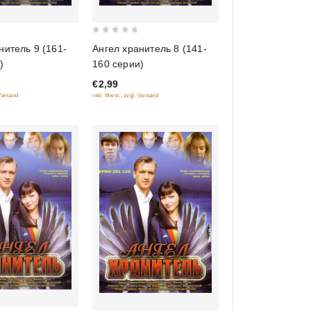
0
нитель 9 (161-
Ангел хранитель 8 (141-
out
)
160 серии)
of
€2,99
5
 Versand
inkl. Mwst., zzgl. Versand