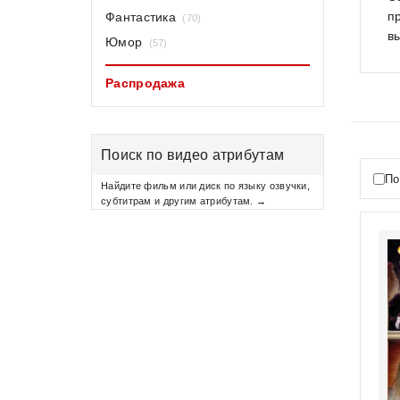
п
Фантастика
(70)
в
Юмор
(57)
Распродажа
Поиск по видео атрибутам
По
Найдите фильм или диск по языку озвучки,
субтитрам и другим атрибутам. →