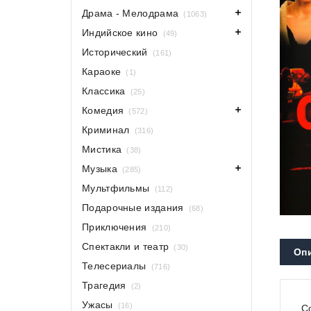
Драма - Мелодрама
(1063)
Индийское кино
(49)
Исторический
(161)
Караоке
(1)
Классика
(25)
Комедия
(572)
Криминал
(316)
Мистика
(38)
Музыка
(285)
Мультфильмы
(112)
Подарочные издания
(68)
Приключения
(210)
Спектакли и театр
(30)
Оп
Телесериалы
(716)
Трагедия
(2)
Ужасы
(16)
С