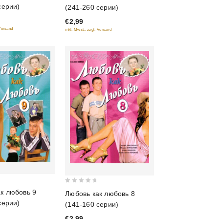
out
серии)
(241-260 серии)
of
€2,99
5
 Versand
inkl. Mwst., zzgl. Versand
0
к любовь 9
Любовь как любовь 8
out
серии)
(141-160 серии)
of
€2,99
5