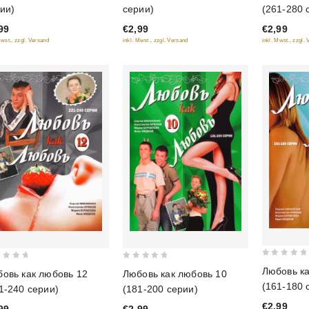
out
(261-280 
ии)
серии)
of
of
€2,99
99
€2,99
5
5
inkl. Mwst., zzgl.
Mwst., zzgl. Versand
inkl. Mwst., zzgl. Versand
0
0
Любовь ка
Любовь как любовь 10
овь как любовь 12
out
out
(161-180 
(181-200 серии)
1-240 серии)
of
of
€2,99
5
€2,99
99
5