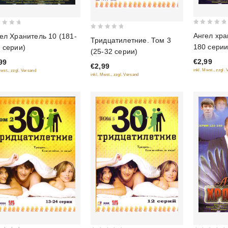
0
0
Ангел хра
ел Хранитель 10 (181-
Тридцатилетние. Том 3
out
out
180 серии
 серии)
(25-32 серии)
of
of
€2,99
99
5
€2,99
5
inkl. Mwst., zzgl.
Mwst., zzgl. Versand
inkl. Mwst., zzgl. Versand