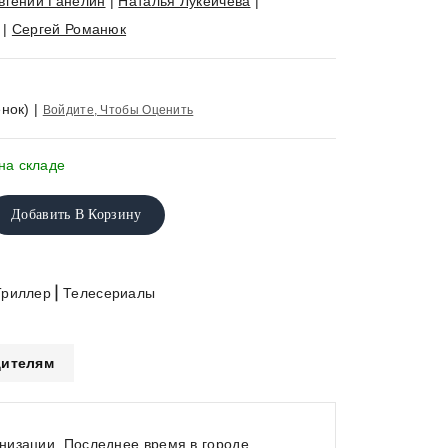
вгений Ганелин
|
Наталья Лукеичева
|
|
Сергей Романюк
нок)
|
Войдите, Чтобы Оценить
на складе
Добавить В Корзину
|
Триллер
Телесериалы
ителям
низации. Последнее время в городе