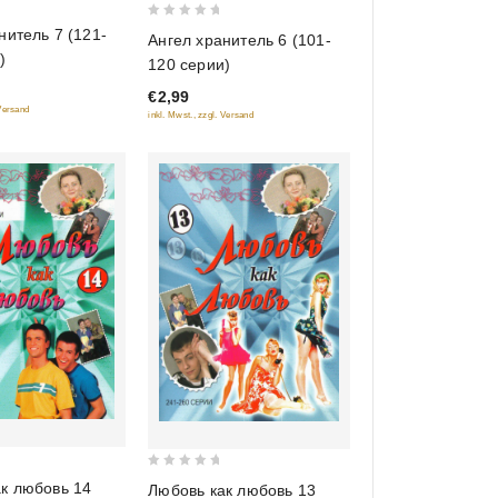
0
нитель 7 (121-
Ангел хранитель 6 (101-
out
)
120 серии)
of
€2,99
5
 Versand
inkl. Mwst., zzgl. Versand
0
к любовь 14
Любовь как любовь 13