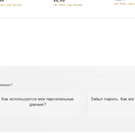
inkl. Mwst., zzgl.
inkl. Mwst., zzgl. Versand
Mwst., zzgl. Versand
товарах?
Как используются мои персональные
Забыл пароль. Как во
данные?