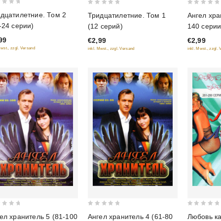
0
0
дцатилетние. Том 2
Тридцатилетние. Том 1
Ангел хра
out
out
-24 серии)
(12 серий)
140 серии
of
of
99
€2,99
€2,99
5
5
Mwst., zzgl. Versand
inkl. Mwst., zzgl. Versand
inkl. Mwst., zzgl.
0
0
Любовь ка
ел хранитель 5 (81-100
Ангел хранитель 4 (61-80
out