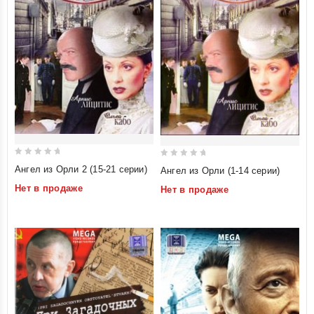
0
0
Ангел из Орли 2 (15-21 серии)
Ангел из Орли (1-14 серии)
out
out
Нет в продаже
Нет в продаже
of
of
5
5