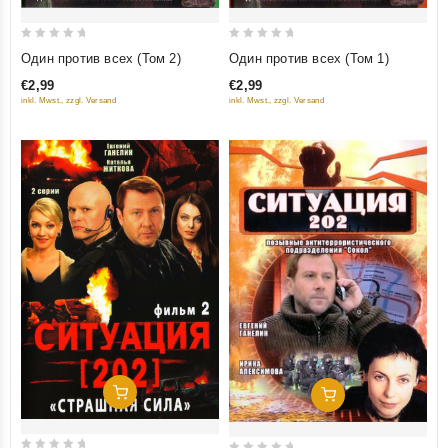
0
0
Один против всех (Том 1)
Один против всех (Том 2)
out
out
€2,99
€2,99
of
of
inkl. Mwst., zzgl. Versand
inkl. Mwst., zzgl. Versand
5
5
Добавить В Корзину
Добавить В Корзину