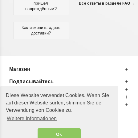
пришёл
Все ответы в разделе FAQ →
повреждённым?
Как изменить адрес
доставки?
Магазин
Подписывайтесь
К Вашим Услугам
Diese Website verwendet Cookies. Wenn Sie
Информируем Вас
auf dieser Website surfen, stimmen Sie der
Дополнительно
Verwendung von Cookies zu.
Weitere Informationen
© 2002 - 2026
"Petershop GmbH"
|
Ok
Alle Preise inkl. MwSt. und zzgl.
Versandkosten