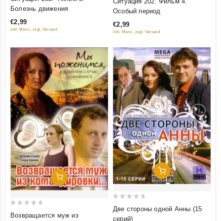
Ситуация 202. Фильм 4.
out
out
Болезнь движения
Особый период
of
of
€2,99
€2,99
5
5
inkl. Mwst., zzgl. Versand
inkl. Mwst., zzgl. Versand
Добавить В Корзину
Добавить В Корзину
0
Две стороны одной Анны (15
0
Возвращается муж из
out
серий)
out