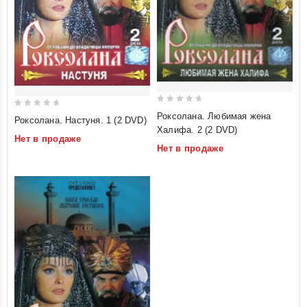
0
0
Роксолана. Любимая жена
Роксолана. Настуня. 1 (2 DVD)
out
out
Халифа. 2 (2 DVD)
Нет в продаже
of
of
Нет в продаже
5
5