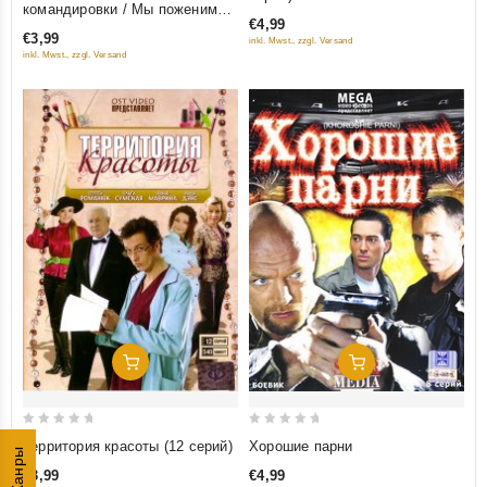
командировки / Мы поженимся,
of
of
€4,99
в крайнем случае, созвонимся!
5
€3,99
inkl. Mwst., zzgl. Versand
5
(2 в 1)
inkl. Mwst., zzgl. Versand
Добавить В Корзину
Добавить В Корзину
0
0
Территория красоты (12 серий)
Хорошие парни
Жанры
out
out
€3,99
€4,99
of
of