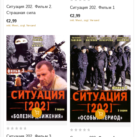
0
0
Ситуация 202. Фильм 2.
Ситуация 202. Фильм 1
out
out
Страшная сила
€2,99
of
of
€2,99
inkl. Mwst., zzgl. Versand
5
5
inkl. Mwst., zzgl. Versand
Добавить В Корзину
Добавить В Корзину
0
0
Ситуация 202. Фильм 3.