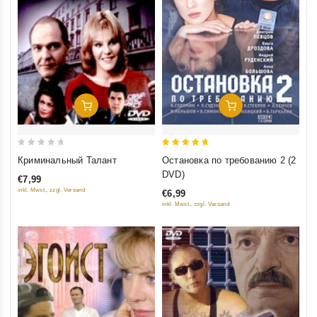
Добавить В Корзину
Добавить В Корзину
0
5
Криминальный Талант
Остановка по требованию 2 (2
out
out of 5
DVD)
€7,99
of
inkl. Mwst., zzgl. Versand
€6,99
5
inkl. Mwst., zzgl. Versand