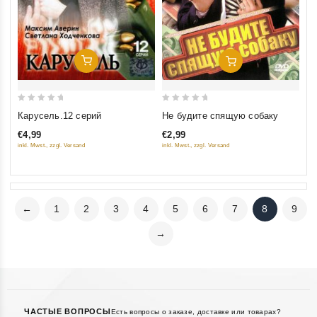
Добавить В Корзину
Добавить В Корзину
0
0
Карусель.12 серий
Не будите спящую собаку
out
out
€4,99
€2,99
of
of
inkl. Mwst., zzgl. Versand
inkl. Mwst., zzgl. Versand
5
5
←
1
2
3
4
5
6
7
8
9
→
ЧАСТЫЕ ВОПРОСЫ
Есть вопросы о заказе, доставке или товарах?