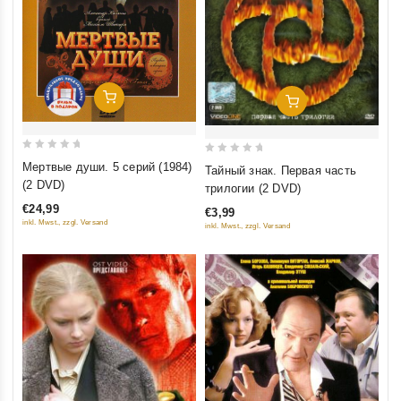
Добавить В Корзину
Добавить В Корзину
0
0
Мертвые души. 5 серий (1984)
Тайный знак. Первая часть
out
out
(2 DVD)
трилогии (2 DVD)
of
of
€24,99
€3,99
5
5
inkl. Mwst., zzgl. Versand
inkl. Mwst., zzgl. Versand