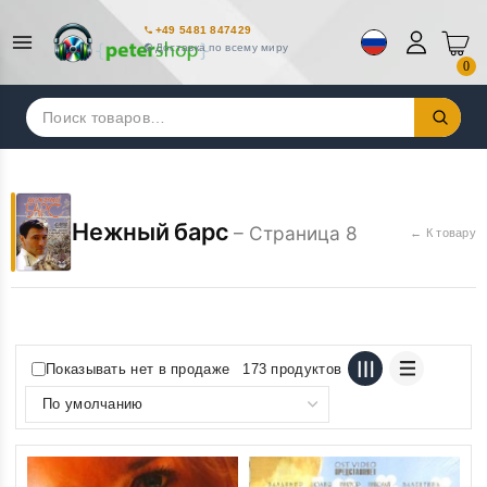
+49 5481 847429
Доставка по всему миру
0
Искать:
Нежный барс
– Страница 8
← К товару
Показывать нет в продаже
173 продуктов