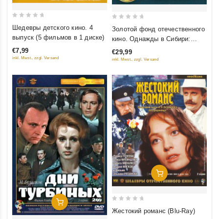
0
0
Шедевры детского кино. 4
Золотой фонд отечественного
out
out
выпуск (5 фильмов в 1 диске)
кино. Однажды в Сибири:
of
of
Сибириада (Фильм 1-2);
€7,99
€29,99
5
5
Даурия; Хмель (4 DVD)
inkl. Mwst., zzgl. Versand
inkl. Mwst., zzgl. Versand
Добавить В Корзину
Добавить В Корзину
0
Жестокий романс (Blu-Ray)
out