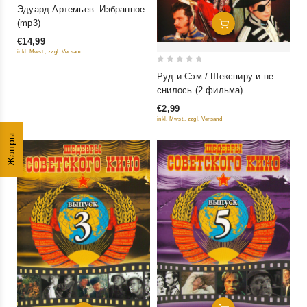
3.5
Эдуард Артемьев. Избранное
out of
(mp3)
Добавить В Корзину
5
€14,99
inkl. Mwst., zzgl. Versand
0
Руд и Сэм / Шекспиру и не
out
снилось (2 фильма)
of
€2,99
5
inkl. Mwst., zzgl. Versand
Жанры