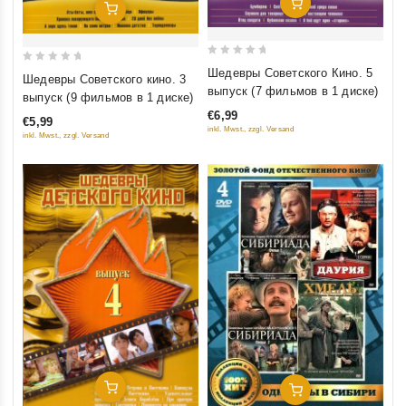
Добавить В Корзину
Добавить В Корзину
0
0
Шедевры Советского Кино. 5
Шедевры Советского кино. 3
out
out
выпуск (7 фильмов в 1 диске)
выпуск (9 фильмов в 1 диске)
of
of
€6,99
€5,99
5
5
inkl. Mwst., zzgl. Versand
inkl. Mwst., zzgl. Versand
Добавить В Корзину
Добавить В Корзину