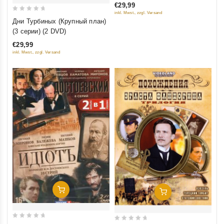
€29,99
of
inkl. Mwst., zzgl. Versand
0
5
Дни Турбиных (Крупный план)
out
(3 серии) (2 DVD)
of
€29,99
5
inkl. Mwst., zzgl. Versand
Добавить В Корзину
Добавить В Корзину
0