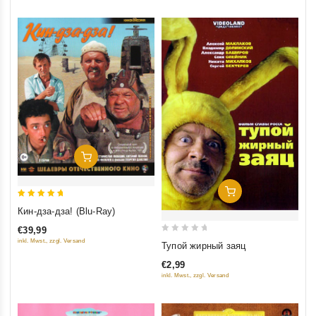
Добавить В Корзину
Добавить В Корзину
5
Кин-дза-дза! (Blu-Ray)
out of 5
€39,99
0
inkl. Mwst., zzgl. Versand
Тупой жирный заяц
out
€2,99
of
inkl. Mwst., zzgl. Versand
5