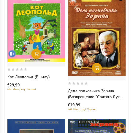
Добавить В Корзину
Добавить В Корзину
0
Кот Леопольд (Blu-ray)
out
€29,99
of
0
inkl. Mwst., zzgl. Versand
Дела полковника Зорина
5
out
(Возвращение "Святого Луки",
of
Чёрный Принц, Версия
€19,99
5
полковника Зорина) (3 DVD)
inkl. Mwst., zzgl. Versand