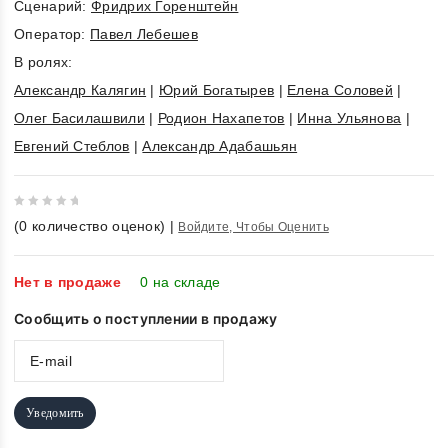
Cценарий:
Фридрих Горенштейн
Оператор:
Павел Лебешев
В ролях:
Александр Калягин
|
Юрий Богатырев
|
Елена Соловей
|
Олег Басилашвили
|
Родион Нахапетов
|
Инна Ульянова
|
Евгений Стеблов
|
Александр Адабашьян
0
(
0
количество оценок)
|
Войдите, Чтобы Оценить
out
of
5
Нет в продаже
0 на складе
Сообщить о поступлении в продажу
Уведомить