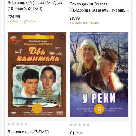
0
Достоевский (8 серий). Идиот
Похождения Эраста
out
out
(10 серий) (2 DVD)
Фандорина (Азазель, Турецкий
of
of
гамбит, Статский Советник)
€24,99
€8,99
5
5
inkl. Mwst., zzgl. Versand
inkl. Mwst., zzgl. Versand
Добавить В Корзину
Добавить В Корзину
0
0
Два капитана (3 DVD)
У реки
out
out