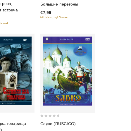
0
треча,
Большие перегоны
out
я встреча
€7,99
of
inkl. Mwst., zzgl. Versand
5
 Versand
0
два товарища
Садко (RUSCICO)
out
)