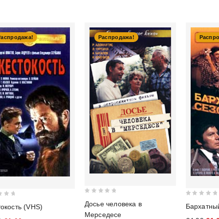
Распродажа!
Распродажа!
Распр
0
0
Досье человека в
Бархатны
окость (VHS)
out
out
Мерседесе
of