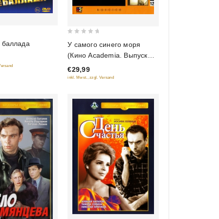
0
я баллада
У самого синего моря
out
(Кино Academia. Выпуск
of
12) (Hyperkino) (RUSCICO)
 Versand
€29,99
5
(2 DVD)
inkl. Mwst., zzgl. Versand