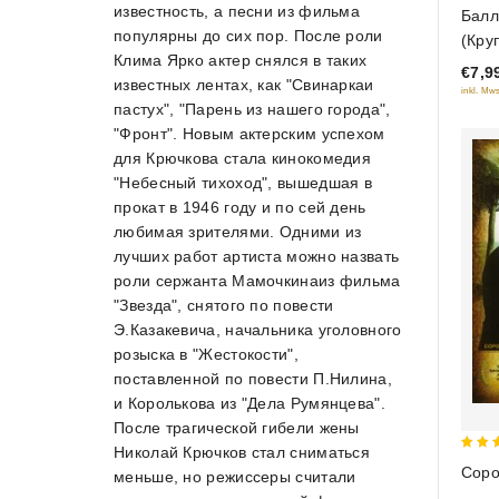
0
известность, а песни из фильма
Балл
out
популярны до сих пор. После роли
(Кру
of
Клима Ярко актер снялся в таких
€7,9
5
известных лентах, как "Свинаркаи
inkl. Mws
пастух", "Парень из нашего города",
"Фронт". Новым актерским успехом
для Крючкова стала кинокомедия
"Небесный тихоход", вышедшая в
прокат в 1946 году и по сей день
любимая зрителями. Одними из
лучших работ артиста можно назвать
роли сержанта Мамочкинаиз фильма
"Звезда", снятого по повести
Э.Казакевича, начальника уголовного
розыска в "Жестокости",
поставленной по повести П.Нилина,
и Королькова из "Дела Румянцева".
После трагической гибели жены
Николай Крючков стал сниматься
4
Соро
меньше, но режиссеры считали
out 