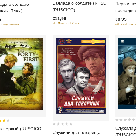
0
Баллада о солдате (NTSC)
Первая вс
ада о солдате
out
out
(RUSCICO)
последня
пный План)
of
of
€11,99
€8,99
5
9
5
inkl. Mwst., zzgl. Versand
inkl. Mwst., zzgl.
t., zzgl. Versand
0
Служили 
к первый (RUSCICO)
0
out
Служили два товарища
of
(RUSCICO
out