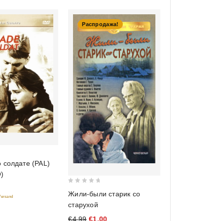
Распродажа!
 солдате (PAL)
)
0
Жили-были старик со
 Versand
out
старухой
of
€4,99
€1,00
5