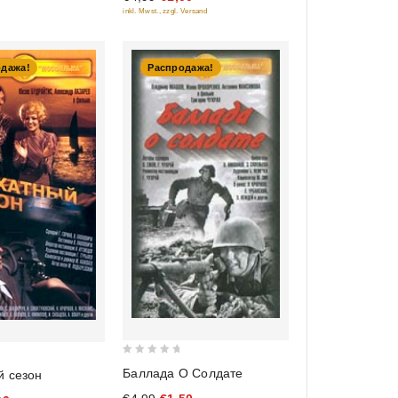
inkl. Mwst., zzgl. Versand
одажа!
Распродажа!
0
Баллада О Солдате
й сезон
out