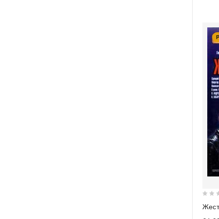
0
Жест
out