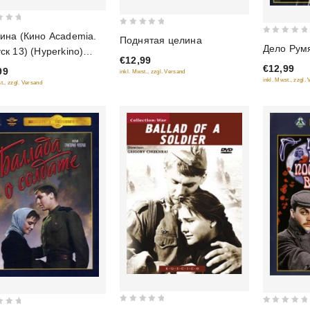
0
ина (Кино Academia.
Поднятая целина
0
Дело Рум
out
ск 13) (Hyperkino)
out
€12,99
of
CICO) (2 DVD)
€12,99
of
99
inkl. Mwst., zzgl. Versand
5
inkl. Mwst., zzgl.
t., zzgl. Versand
5
0