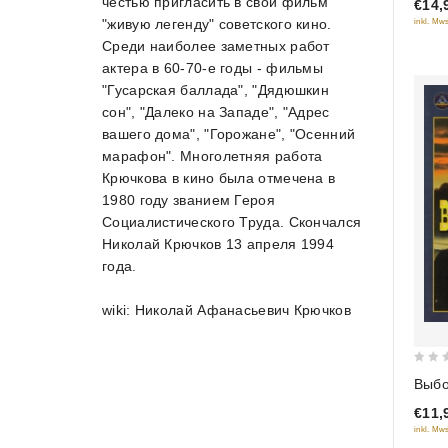
честью пригласить в свой фильм
€14,
5
"живую легенду" советского кино.
inkl. Mws
Среди наиболее заметных работ
актера в 60-70-е годы - фильмы
"Гусарская баллада", "Дядюшкин
сон", "Далеко на Западе", "Адрес
вашего дома", "Горожане", "Осенний
марафон". Многолетняя работа
Крючкова в кино была отмечена в
1980 году званием Героя
Социалистического Труда. Скончался
Николай Крючков 13 апреля 1994
года.
wiki: Николай Афанасьевич Крючков
0
Выбо
out
€11,
of
inkl. Mws
5