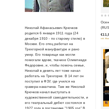
0
Осен
out
(RUS
Николай Афанасьевич Крючков
of
родился 6 января 1911 года (24
€11,
5
декабря 1910 - по старому стилю) в
inkl. Mws
Москве. Его отец работал на
Трехгорной мануфактуре и рано
умер. Его товарищи как могли
помогали вдове, ткачихе Олимпиаде
Федоровне, и, чтобы помочь семье,
Николай в девять лет тоже начал
работать на Трехгорке. В 14 лет он
поступил в ФЗУ, где учился на
гравера-накатчика. Там же Николай
Крючков начал выступать в
художественной самодеятельности, и
его театральный дебют состоялся в
1927 году в постановке "1905 год".В