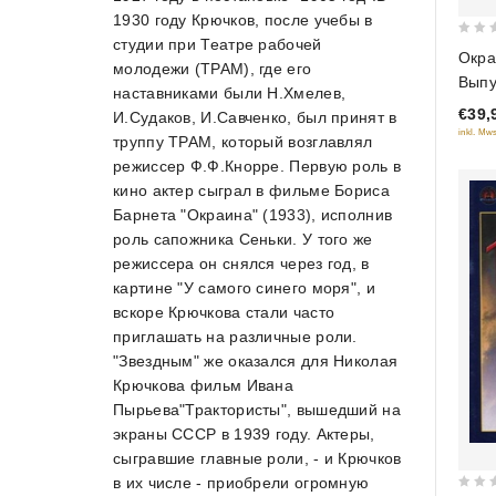
1930 году Крючков, после учебы в
студии при Театре рабочей
0
Окра
молодежи (ТРАМ), где его
out
Выпу
наставниками были Н.Хмелев,
of
(RUS
€39,
И.Судаков, И.Савченко, был принят в
5
inkl. Mws
труппу ТРАМ, который возглавлял
режиссер Ф.Ф.Кнорре. Первую роль в
кино актер сыграл в фильме Бориса
Барнета "Окраина" (1933), исполнив
роль сапожника Сеньки. У того же
режиссера он снялся через год, в
картине "У самого синего моря", и
вскоре Крючкова стали часто
приглашать на различные роли.
"Звездным" же оказался для Николая
Крючкова фильм Ивана
Пырьева"Трактористы", вышедший на
экраны СССР в 1939 году. Актеры,
сыгравшие главные роли, - и Крючков
в их числе - приобрели огромную