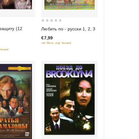
0
защиту (12
Любить по - русски 1, 2, 3
out
€7,99
of
inkl. Mwst., zzgl. Versand
5
 Versand