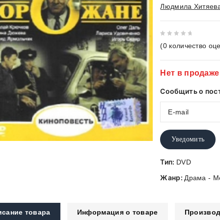
Людмила Хитяев
0
(
0
количество оце
out
of
Нет в продаже
5
Сообщить о пос
Уведомить
Тип:
DVD
Жанр:
Драма - 
исание товара
Информация о товаре
Производ