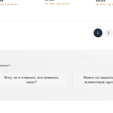
99
€8,99
of
inkl. Mwst., zzgl. Versand
Mwst., zzgl. Versand
inkl. Mwst., zzgl.
5
5
1
2
товарах?
Могу ли я отменить или изменить
Можно ли заказат
заказ?
экземпляров одно