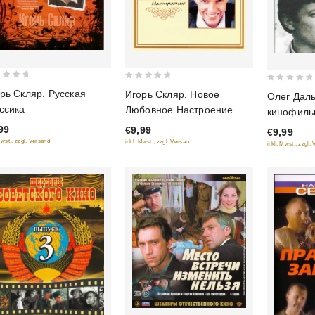
0
0
рь Скляр. Русская
Игорь Скляр. Новое
Олег Даль
out
out
ссика
Любовное Настроение
кинофиль
of
of
"Жирафик
99
€9,99
5
€9,99
5
Mwst., zzgl. Versand
inkl. Mwst., zzgl. Versand
inkl. Mwst., zzgl.