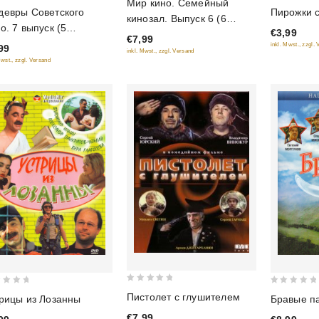
Мир кино. Семейный
0
out
Пирожки 
евры Советского
кинозал. Выпуск 6 (6
out
of
о. 7 выпуск (5
€3,99
фильмов в 1 диске)
of
€7,99
5
ьмов в 1 диске)
inkl. Mwst., zzgl.
99
5
inkl. Mwst., zzgl. Versand
Mwst., zzgl. Versand
0
0
Пистолет с глушителем
рицы из Лозанны
Бравые п
out
out
€7,99
of