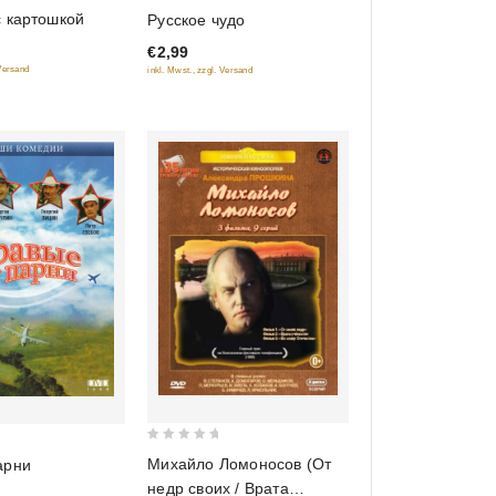
0
с картошкой
Русское чудо
out
€2,99
of
 Versand
inkl. Mwst., zzgl. Versand
5
0
Михайло Ломоносов (От
арни
out
недр своих / Врата