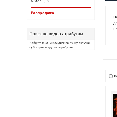
Юмор
(57)
Распродажа
Н
д
н
Поиск по видео атрибутам
Найдите фильм или диск по языку озвучки,
субтитрам и другим атрибутам. →
По