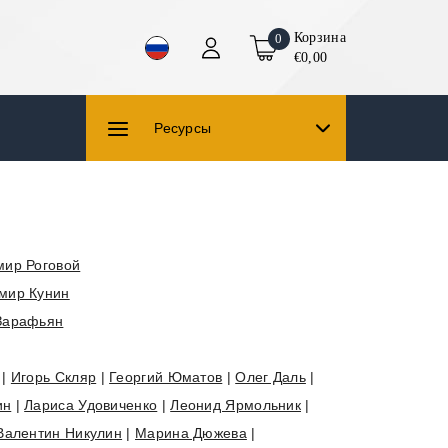
Корзина
0
€0,00
Ресурсы
мир Роговой
мир Кунин
Зарафьян
|
Игорь Скляр
|
Георгий Юматов
|
Олег Даль
|
ин
|
Лариса Удовиченко
|
Леонид Ярмольник
|
Валентин Никулин
|
Марина Дюжева
|