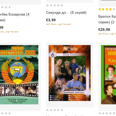
0
Секунда до... (8 серий)
4
бка Базарова (4
out
Братья Ка
out of
€3,99
ии)
of
серии) (2
5
inkl. Mwst., zzgl. Versand
5
99
€29,99
Mwst., zzgl. Versand
inkl. Mwst., zzgl.
0