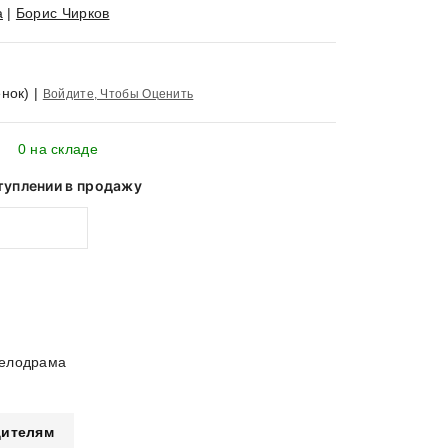
а
|
Борис Чирков
нок)
|
Войдите, Чтобы Оценить
0 на складе
туплении в продажу
Мелодрама
ителям