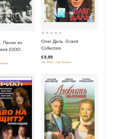
0
Олег Даль. Grand
. Песни из
out
Collection
мов (ООО
of
")
€9,99
5
inkl. Mwst., zzgl. Versand
 Versand