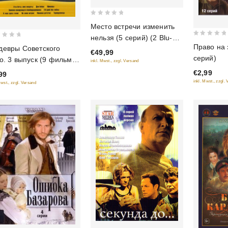
0
Место встречи изменить
out
нельзя (5 серий) (2 Blu-
0
of
Право на 
евры Советского
Ray)
€49,99
out
5
серий)
о. 3 выпуск (9 фильмов
inkl. Mwst., zzgl. Versand
of
 диске)
€2,99
5
99
inkl. Mwst., zzgl.
Mwst., zzgl. Versand