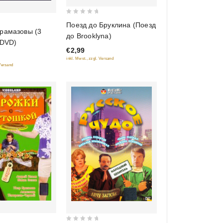
0
Поезд до Бруклина (Поезд
out
рамазовы (3
до Brooklyna)
of
 DVD)
€2,99
5
inkl. Mwst., zzgl. Versand
 Versand