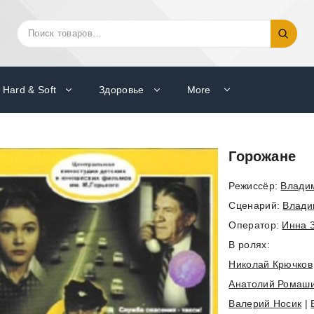
Искать:
Поиск
Hard & Soft
Здоровье
More
Горожане
Режиссёр:
Влади
Cценарий:
Влади
Оператор:
Инна 
В ролях:
Николай Крючков
Анатолий Ромаш
Валерий Носик
|