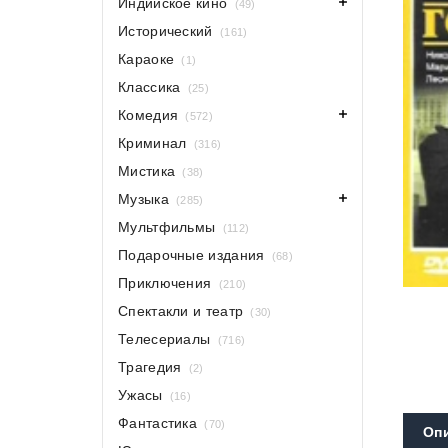
Индийское кино
(49)
Исторический
(161)
Караоке
(1)
Классика
(25)
Комедия
(572)
Криминал
(316)
Мистика
(38)
Музыка
(285)
Мультфильмы
(112)
Подарочные издания
(68)
Приключения
(210)
Спектакли и театр
(30)
Телесериалы
(716)
Трагедия
(2)
Ужасы
(16)
Фантастика
(70)
Оп