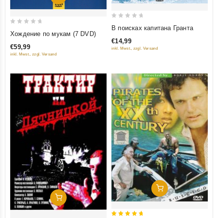
0
В поисках капитана Гранта
0
Хождение по мукам (7 DVD)
out
out
€14,99
of
€59,99
inkl. Mwst., zzgl. Versand
of
5
inkl. Mwst., zzgl. Versand
5
Добавить В Корзину
Добавить В Корзину