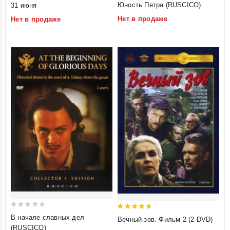
Юность Петра (RUSCICO)
31 июня
out
out
Нет в продаже
Нет в продаже
of
of
5
5
0
5
В начале славных дел
Вечный зов. Фильм 2 (2 DVD)
out
out of 5
(RUSCICO)