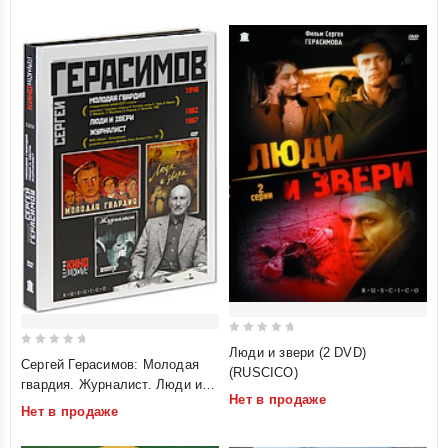
0
Люди и звери (2 DVD)
0
Сергей Герасимов: Молодая
out
(RUSCICO)
out
гвардия. Журналист. Люди и
of
of
Нет в продаже
звери (3 DVD) (RUSCICO)
5
Нет в продаже
5