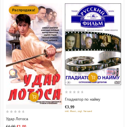
Распродажа!
Добавить В Корзину
0
Добавить В Корзину
Гладиатор по найму
out
€3,99
of
inkl. Mwst., zzgl. Versand
5
0
Удар Лотоса
out
€4,99
€1,00