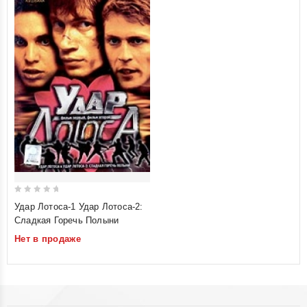
0
Удар Лотоса-1 Удар Лотоса-2:
out
Сладкая Горечь Полыни
of
Нет в продаже
5