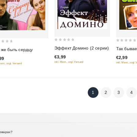
0
0
Эффект Домино (2 серии)
Так бывае
 же быть сердцу
out
out
€3,99
€2,99
of
99
of
inkl. Mwst., zzgl. Versand
inkl. Mwst., zzgl.
Mwst., zzgl. Versand
5
5
1
2
3
4
товарах?