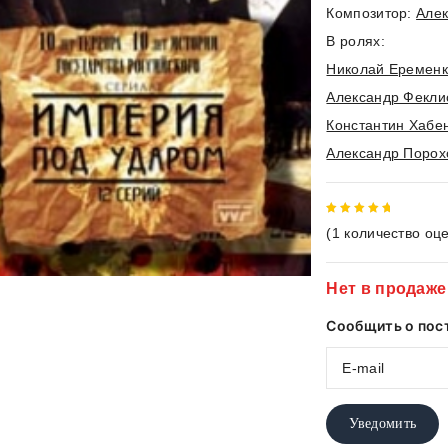
Композитор:
Алек
В ролях:
Николай Еремен
Александр Фекли
Константин Хабе
Александр Порох
5
out of
(
1
количество оце
5
Нет в продаже
Сообщить о пос
Уведомить