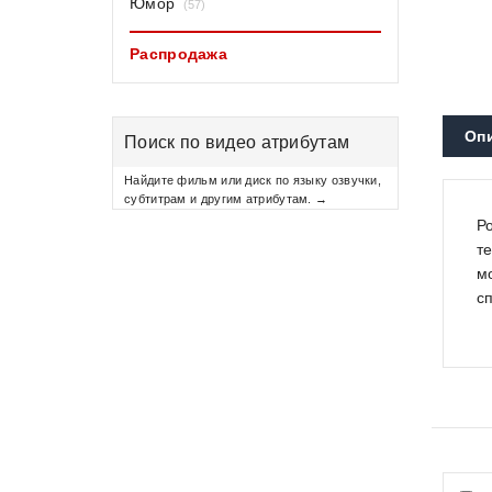
Юмор
(57)
Распродажа
Оп
Поиск по видео атрибутам
Найдите фильм или диск по языку озвучки,
субтитрам и другим атрибутам. →
Р
т
м
с