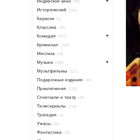
Индийское кино
(49)
Исторический
(161)
Караоке
(1)
Классика
(25)
Комедия
(572)
Криминал
(316)
Мистика
(38)
Музыка
(285)
Мультфильмы
(112)
Подарочные издания
(68)
Приключения
(210)
Спектакли и театр
(30)
Телесериалы
(716)
Трагедия
(2)
Ужасы
(16)
Фантастика
(70)