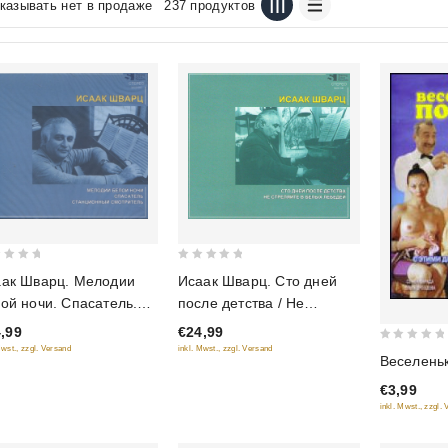
казывать нет в продаже
237 продуктов
0
ак Шварц. Мелодии
Исаак Шварц. Сто дней
out
ой ночи. Спасатель.
после детства / Не
of
нционный смотритель
стреляйте в белых
,99
€24,99
5
лебедей
0
Mwst., zzgl. Versand
inkl. Mwst., zzgl. Versand
Веселень
out
€3,99
of
inkl. Mwst., zzgl.
5