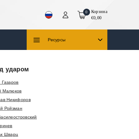
Корзина
0
€0,00
Ресурсы
д ударом
 Газаров
й Малюков
лав Никифоров
ий Ройзман
Василеостровский
Кринев
ак Шварц