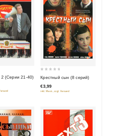
0
 2 (Серии 21-40)
Крестный сын (8 серий)
out
€3,99
of
 Versand
inkl. Mwst., zzgl. Versand
5