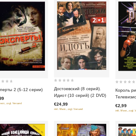
0
0
Достоевский (8 серий).
перты 2 (5-12 серии)
Король ри
out
out
Идиот (10 серий) (2 DVD)
Телевизи
99
of
of
€24,99
Mwst., zzgl. Versand
5
€2,99
5
inkl. Mwst., zzgl. Versand
inkl. Mwst., zzgl.