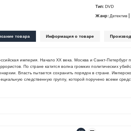
Тип:
DVD
Жанр:
|
Детектив
исание товара
Информация о товаре
Производ
оссийская империя. Начало ХХ века. Москва и Санкт-Петербург
еррористов. По стране катится волна громких политических убий
онархии. Власть пытается сохранить порядок в стране. Имперс
пециальную следственную группу, которой поручено всеми сред