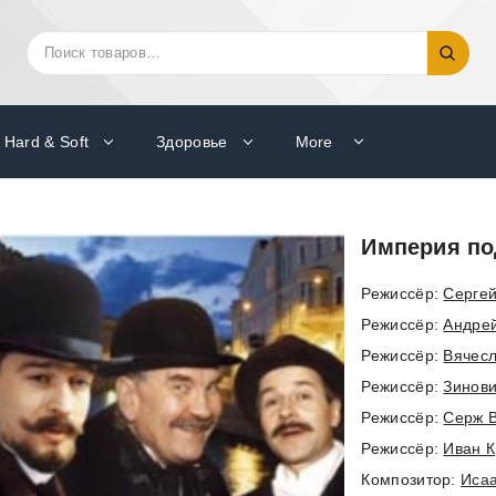
Искать:
Поиск
Hard & Soft
Здоровье
More
Империя по
Режиссёр:
Сергей
Режиссёр:
Андре
Режиссёр:
Вячес
Режиссёр:
Зинов
Режиссёр:
Серж 
Режиссёр:
Иван 
Композитор:
Иса