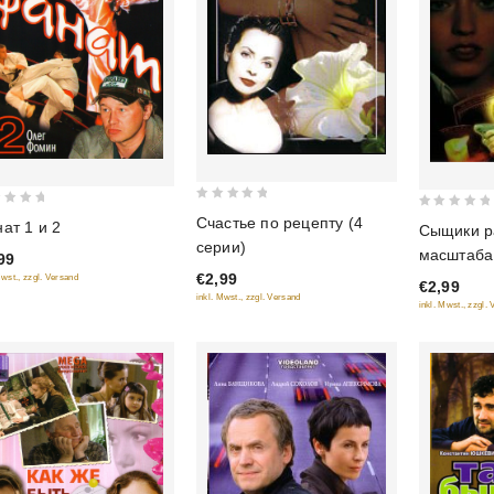
0
0
Счастье по рецепту (4
ат 1 и 2
Сыщики р
out
out
серии)
масштаба
99
of
of
€2,99
Mwst., zzgl. Versand
5
€2,99
5
inkl. Mwst., zzgl. Versand
inkl. Mwst., zzgl.