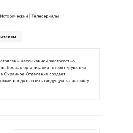
|
Исторический
Телесериалы
ителям
 потрясены неслыханной жестокостью
ств. Боевые организации готовят крушение
кое Охранное Отделение создает
ствами предотвратить грядущую катастрофу.