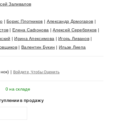
сей Заливалов
ко
|
Борис Плотников
|
Александр Домогаров
|
стов
|
Елена Сафонова
|
Алексей Серебряков
|
нский
|
Ирина Апексимова
|
Игорь Ливанов
|
овщиков
|
Валентин Букин
|
Ильзе Лиепа
нок)
|
Войдите, Чтобы Оценить
0 на складе
туплении в продажу