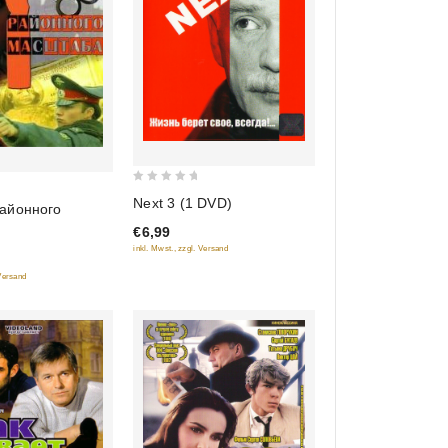
0
Next 3 (1 DVD)
айонного
out
€6,99
of
inkl. Mwst., zzgl. Versand
5
 Versand