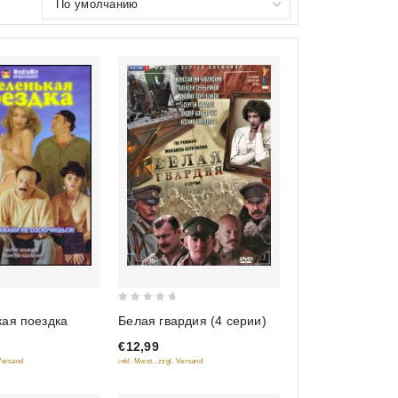
0
кая поездка
Белая гвардия (4 серии)
out
€12,99
of
 Versand
inkl. Mwst., zzgl. Versand
5