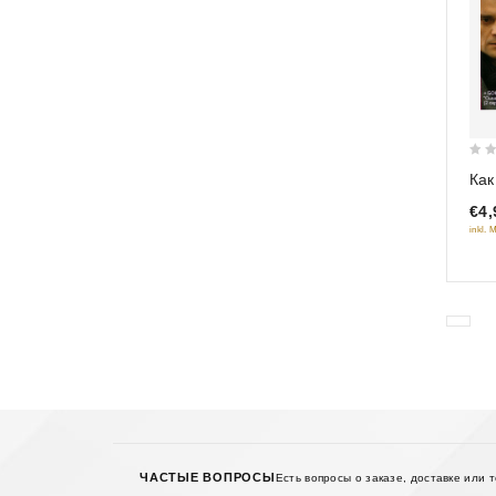
0
Как
out
€4,
of
inkl. 
5
ЧАСТЫЕ ВОПРОСЫ
Есть вопросы о заказе, доставке или 