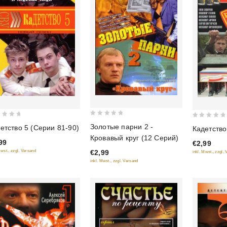
0
0
Золотые парни 2 -
етство 5 (Серии 81-90)
Кадетство
out
out
Кровавый круг (12 Серий)
99
of
€2,99
of
€2,99
Mwst., zzgl. Versand
inkl. Mwst., zzgl.
5
5
inkl. Mwst., zzgl. Versand