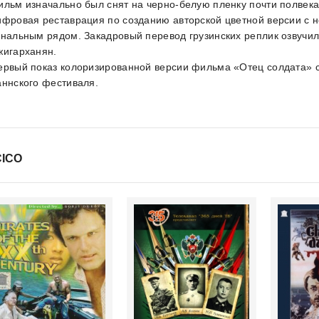
ильм изначально был снят на черно-белую пленку почти полвек
ифровая реставрация по созданию авторской цветной версии c 
анальным рядом. Закадровый перевод грузинских реплик озвучи
жигарханян.
ервый показ колоризированной версии фильма «Отец солдата» с
аннского фестиваля.
ICO