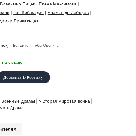
|
Владимир Пицек
|
Елена Максимова
|
вили
|
Гия Кобахидзе
|
Александр Лебедев
|
димир Привальцев
нок)
|
Войдите, Чтобы Оценить
5 на складе
Добавить В Корзину
>
| >
|
Военные драмы
Вторая мировая война
>
ама
Драма
ителям