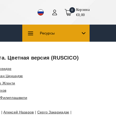
Корзина
0
€0,00
Ресурсы
та. Цветная версия (RUSCICO)
хеидзе
хан Цинцадзе
о Жгенти
ухов
 Филиппашвили
й
|
Алексей Назаров
|
Серго Закариадзе
|