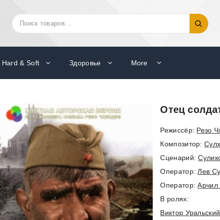
Искать:
Поиск
Hard & Soft
Здоровье
More
Отец солда
Режиссёр:
Резо Ч
Композитор:
Сул
Cценарий:
Сулик
Оператор:
Лев С
Оператор:
Арчил
В ролях:
Виктор Уральски