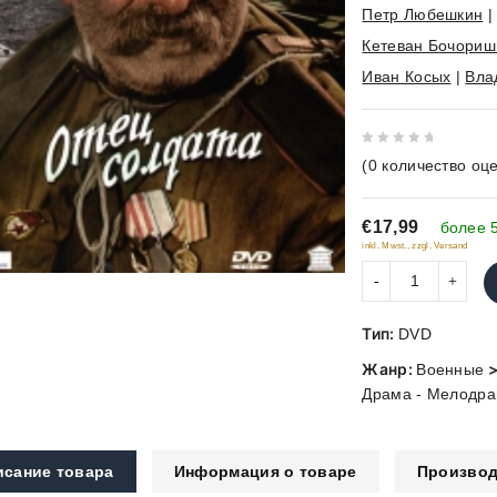
Петр Любешкин
Кетеван Бочориш
Иван Косых
|
Вла
0
(
0
количество оце
out
of
€17,99
5
более 
inkl. Mwst., zzgl. Versand
Тип:
DVD
Жанр:
Военные
Драма - Мелодр
исание товара
Информация о товаре
Производ