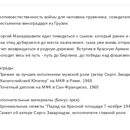
ротивоестественность войны для человека-труженика, созидател
рестьянина-виноградаря из Грузии.
еоргий Махарашвили едет повидаться с сыном, который ранен и н
ока отец добирается до места назначения, сына уже вновь отпра
очет возвращаться в родную деревню. Вступив в Красную Армию 
роходит весь её путь - путь до Берлина, до победы над фашизмом
аграды:
 Премия за лучшее исполнение мужской роли (актер Серго Закар
 "Капитолийский Юпитер" на МКФ в Риме, 1965
 Почетный диплом на МФК в Сан-Франциско, 1965
ополнительные материалы (Бонус-трек):
 Хроникальные сюжеты "Парад на Красной площади 7 ноября 194
 Сюжет об актере Серго Закариадзе, исполнителе главной роли