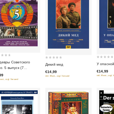
0
0
евры Советского
У опасной
Дикий мед
out
out
о. 5 выпуск (7
€14,99
€14,99
of
of
ьмов в 1 диске)
99
inkl. Mwst., zzgl.
inkl. Mwst., zzgl. Versand
5
5
Mwst., zzgl. Versand