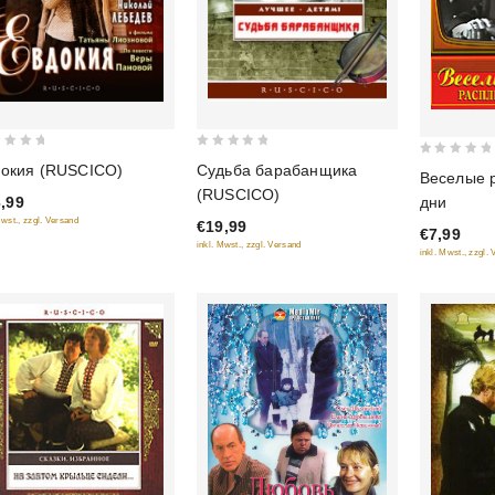
0
0
окия (RUSCICO)
Судьба барабанщика
Веселые 
out
out
(RUSCICO)
,99
дни
of
of
Mwst., zzgl. Versand
€19,99
5
€7,99
5
inkl. Mwst., zzgl. Versand
inkl. Mwst., zzgl.