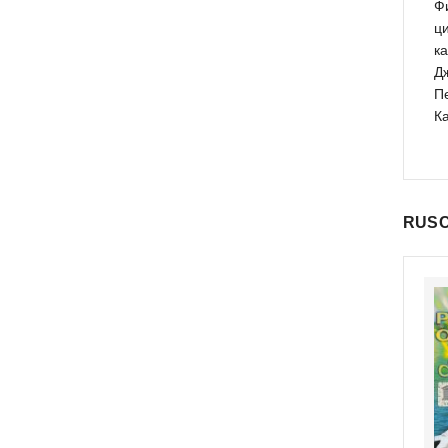
Ф
ц
к
Д
П
К
RUSC