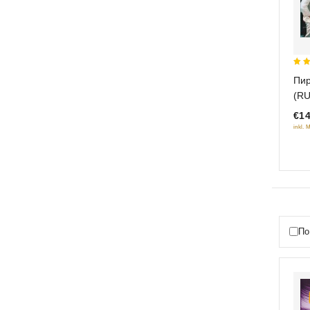
5
Пир
out
(R
€14
inkl. 
По