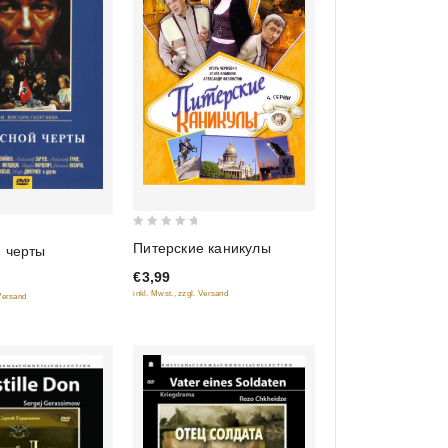
0
Питерские каникулы
 черты
out
€3,99
of
inkl. Mwst., zzgl. Versand
 Versand
5