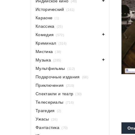
Индийское кино
(49)
Исторический
(161)
Караоке
(1)
Классика
(25)
Комедия
(572)
Криминал
(316)
Мистика
(38)
Музыка
(285)
Мультфильмы
(112)
Подарочные издания
(68)
Приключения
(210)
Спектакли и театр
(30)
Телесериалы
(716)
Трагедия
(2)
Ужасы
(16)
Фантастика
Оп
(70)