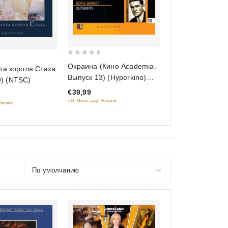
0
Окраина (Кино Academia.
та короля Стаха
out
Выпуск 13) (Hyperkino)
) (NTSC)
of
(RUSCICO) (2 DVD)
€39,99
5
inkl. Mwst., zzgl. Versand
 Versand