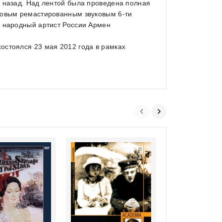
а назад. Над лентой была проведена полная
новым ремастированным звуковым 6-ти
л народный артист России Армен
остоялся 23 мая 2012 года в рамках
0
Шла собака по 
out
(RUSCICO)
of
€16,99
5
inkl. Mwst., zzgl. Versand