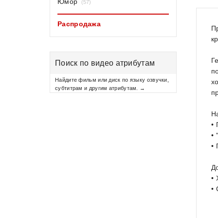
Юмор
(57)
Распродажа
П
к
Г
Поиск по видео атрибутам
п
Найдите фильм или диск по языку озвучки,
х
субтитрам и другим атрибутам. →
п
Н
•
•
•
Д
•
•