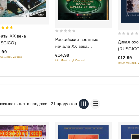
аты XX века
0
0
Российские военные
 of 5
Дикая охо
USCICO)
out
out
начала XX века
(RUSCICO
of
,99
of
(RUSCICO)
€14,99
5
€12,99
Mwst., zzgl. Versand
5
inkl. Mwst., zzgl. Versand
inkl. Mwst., zzgl.
казывать нет в продаже
21 продуктов