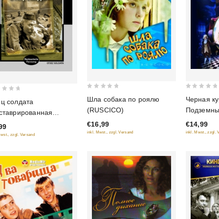
0
0
Шла собака по роялю
Черная ку
ц солдата
out
out
(RUSCICO)
Подземны
ставрированная
of
of
(RUSCICO
сия) (Diamant)
€16,99
€14,99
5
5
99
inkl. Mwst., zzgl. Versand
inkl. Mwst., zzgl.
Mwst., zzgl. Versand