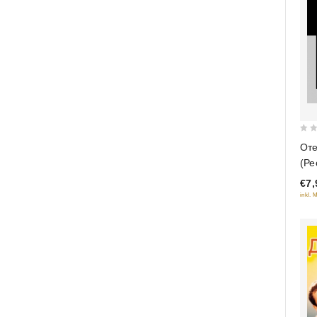
0
Оте
out
(Ре
of
вер
€7,
5
inkl. 