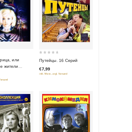
0
рица, или
Путейцы. 16 Серий
out
е жители
€7,99
of
)
inkl. Mwst., zzgl. Versand
5
 Versand