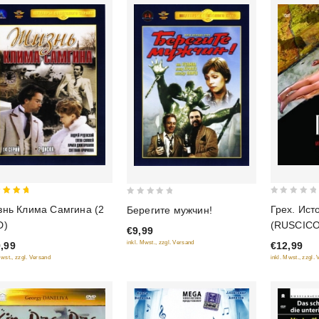
0
0
нь Клима Самгина (2
Грех. Ист
Берегите мужчин!
 of 5
out
out
D)
(RUSCICO
€9,99
of
of
inkl. Mwst., zzgl. Versand
,99
€12,99
5
5
Mwst., zzgl. Versand
inkl. Mwst., zzgl.