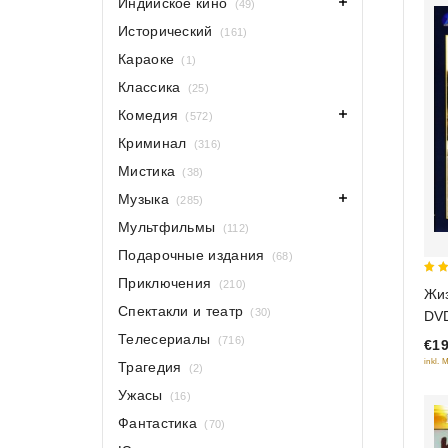
Индийское кино
(49)
Исторический
(161)
Караоке
(1)
Классика
(25)
Комедия
(572)
Криминал
(316)
Мистика
(38)
Музыка
(285)
Мультфильмы
(112)
Подарочные издания
(68)
Приключения
5
(210)
Жиз
out
Спектакли и театр
(30)
DV
Телесериалы
(716)
€19
inkl. 
Трагедия
(2)
Ужасы
(16)
Фантастика
(70)