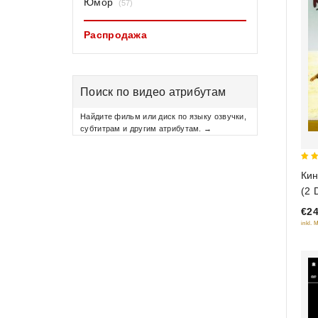
Юмор
(57)
Распродажа
Поиск по видео атрибутам
Найдите фильм или диск по языку озвучки,
субтитрам и другим атрибутам. →
5
Кин
out
(2 
€24
inkl. 