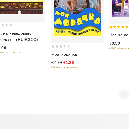
5
, на неведомых
Нас не д
out of 5
ожках... (RUSCICO)
€3,99
,99
inkl. Mwst., zzgl.
0
Mwst., zzgl. Versand
Моя морячка
out
€2,99
€1,20
of
inkl. Mwst., zzgl. Versand
5
←