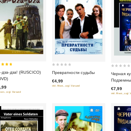
0
0
-дза-дза! (RUSCICO)
Превратности судьбы
Черная ку
 of 5
out
out
DVD)
Подземны
€4,99
of
of
(Реставр
inkl. Mwst., zzgl. Versand
,99
5
€7,99
5
версия) (
Mwst., zzgl. Versand
inkl. Mwst., zzgl.