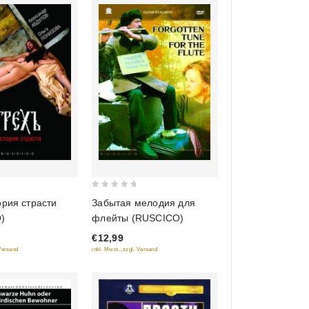
0
ория страсти
Забытая мелодия для
out
)
флейты (RUSCICO)
of
€12,99
5
 Versand
inkl. Mwst., zzgl. Versand