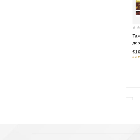
0
Там
out
дор
of
€16
5
inkl. 