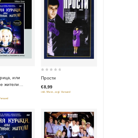
0
рица, или
Прости
out
е жители
€8,99
of
ированная
inkl. Mwst., zzgl. Versand
5
Diamant)
 Versand