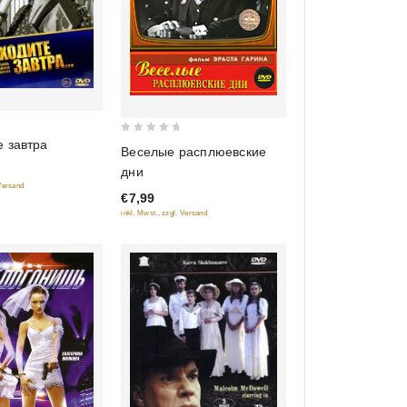
0
 завтра
Веселые расплюевские
out
дни
of
 Versand
€7,99
5
inkl. Mwst., zzgl. Versand