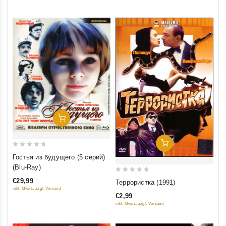
5
Добавить В Корзину
Добавить В Корзину
0
Гостья из будущего (5 серий)
out
(Blu-Ray)
of
0
€29,99
Террористка (1991)
5
out
inkl. Mwst., zzgl. Versand
€2,99
of
inkl. Mwst., zzgl. Versand
5