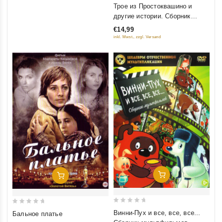
0
Трое из Простоквашино и
out
другие истории. Сборник
of
мульфильмов (Шедевры
€14,99
5
Отечественной
inkl. Mwst., zzgl. Versand
мультипликации)
Добавить В Корзину
Добавить В Корзину
0
0
Винни-Пух и все, все, все...
Бальное платье
out
out