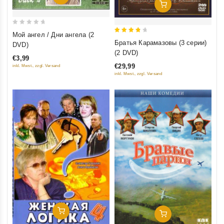
Добавить В Корзину
0
Мой ангел / Дни ангела (2
4
out
Братья Карамазовы (3 серии)
DVD)
out of
of
(2 DVD)
€3,99
5
5
€29,99
inkl. Mwst., zzgl. Versand
inkl. Mwst., zzgl. Versand
Добавить В Корзину
Добавить В Корзину