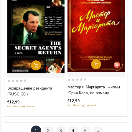
Добавить В Корзину
Добавить В Корзину
0
0
Мастер и Маргарита. Фильм
Возвращение резидента
out
out
Юрия Кара, по роману
(RUSCICO)
of
of
Михаила Булгакова
€12,99
€12,99
5
5
inkl. Mwst., zzgl. Versand
inkl. Mwst., zzgl. Versand
1
2
3
4
5
→