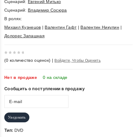
Cценарий:
Евгений Митько
Cценарий:
Владимир Сосюра
В ролях:
Михаил Кузнецов
|
Валентин Гафт
|
Валентин Никулин
|
Долорес Запашная
0
(
0
количество оценок)
|
Войдите, Чтобы Оценить
out
of
5
Нет в продаже
0 на складе
Сообщить о поступлении в продажу
Уведомить
Тип:
DVD