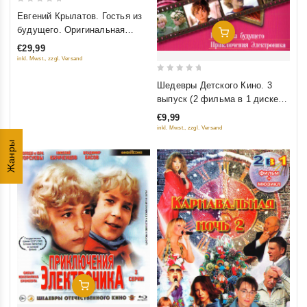
0
Евгений Крылатов. Гостья из
out
будущего. Оригинальная
Добавить В Корзину
of
музыка к фильму
€29,99
5
inkl. Mwst., zzgl. Versand
0
Шедевры Детского Кино. 3
out
выпуск (2 фильма в 1 диске)
of
(Гостья из будущего.
€9,99
5
Приключения Электроника)
inkl. Mwst., zzgl. Versand
Жанры
Добавить В Корзину