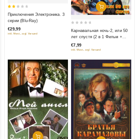
Добавить В Корзину
2
Приключения Электроника. 3
out
серии (Blu-Ray)
of
0
€29,99
Карнавальная ночь-2, или 50
5
inkl. Mwst., zzgl. Versand
out
лет спустя (2 в 1 Фильм +
of
мюзикл)
€7,99
5
inkl. Mwst., zzgl. Versand
Добавить В Корзину