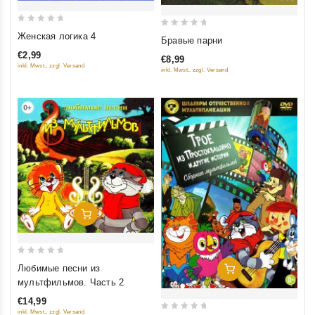
0
0
Женская логика 4
Бравые парни
out
out
€2,99
€8,99
of
of
inkl. Mwst., zzgl. Versand
inkl. Mwst., zzgl. Versand
5
5
Добавить В Корзину
0
Любимые песни из
Добавить В Корзину
out
мультфильмов. Часть 2
of
€14,99
5
inkl. Mwst., zzgl. Versand