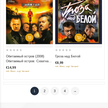
Добавить В Корзину
Добавить В Корзину
0
0
Обитаемый остров (2008)
Гроза над Белой
out
out
Обитаемый остров: Схватка
€8,99
of
of
(2009)
inkl. Mwst., zzgl. Versand
€14,99
5
5
inkl. Mwst., zzgl. Versand
1
2
3
4
→