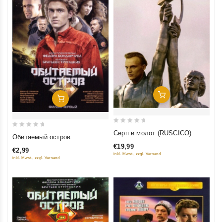
Добавить В Корзину
Добавить В Корзину
0
0
Серп и молот (RUSCICO)
Обитаемый остров
out
out
€19,99
of
€2,99
of
inkl. Mwst., zzgl. Versand
inkl. Mwst., zzgl. Versand
5
5