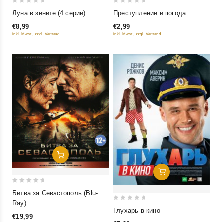
0
0
Луна в зените (4 серии)
Преступление и погода
out
out
€8,99
€2,99
of
of
inkl. Mwst., zzgl. Versand
inkl. Mwst., zzgl. Versand
5
5
Добавить В Корзину
Добавить В Корзину
0
Битва за Севастополь (Blu-
out
Ray)
0
of
Глухарь в кино
€19,99
out
5