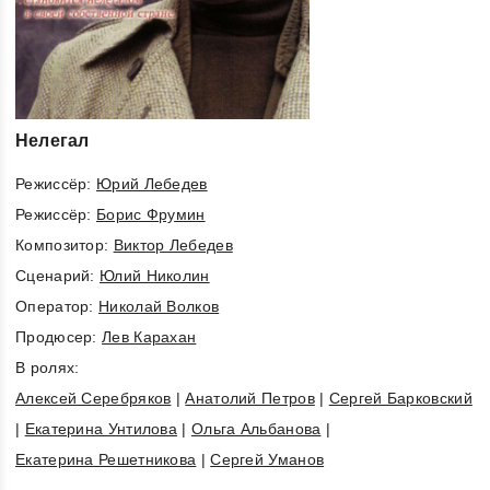
Нелегал
Режиссёр:
Юрий Лебедев
Режиссёр:
Борис Фрумин
Композитор:
Виктор Лебедев
Cценарий:
Юлий Николин
Оператор:
Николай Волков
Продюсер:
Лев Карахан
В ролях:
Алексей Серебряков
|
Анатолий Петров
|
Сергей Барковский
|
Екатерина Унтилова
|
Ольга Альбанова
|
Екатерина Решетникова
|
Сергей Уманов