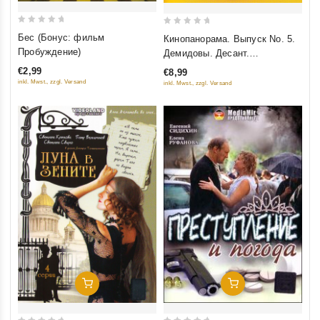
0
0
Бес (Бонус: фильм
Кинопанорама. Выпуск No. 5.
out
out
Пробуждение)
Демидовы. Десант.
of
of
Мусульманин
€2,99
€8,99
5
5
inkl. Mwst., zzgl. Versand
inkl. Mwst., zzgl. Versand
Добавить В Корзину
Добавить В Корзину