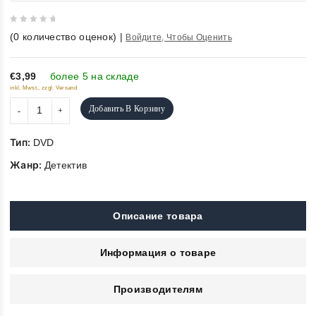
0
(
0
количество оценок)
|
Войдите, Чтобы Оценить
out
of
5
€3,99
более 5 на складе
inkl. Mwst., zzgl. Versand
Добавить В Корзину
Тип:
DVD
Жанр:
Детектив
Описание товара
Информация о товаре
Производителям