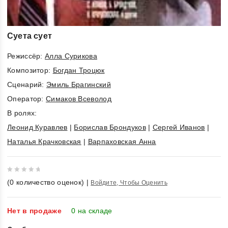
Суета сует
Режиссёр:
Алла Сурикова
Композитор:
Богдан Троцюк
Cценарий:
Эмиль Брагинский
Оператор:
Симаков Всеволод
В ролях:
Леонид Куравлев
|
Борислав Брондуков
|
Сергей Иванов
|
Наталья Крачковская
|
Варпаховская Анна
0
(
0
количество оценок)
|
Войдите, Чтобы Оценить
out
of
5
Нет в продаже
0 на складе