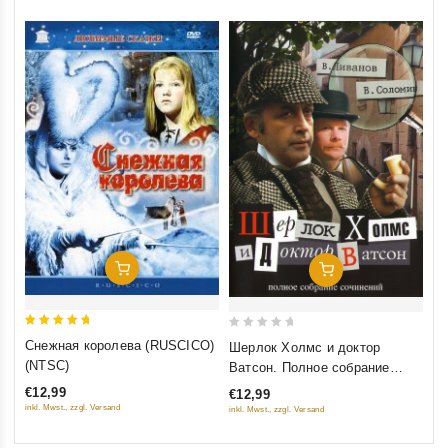
Добавить В Корзину
Добавить В Корзину
5
0
Снежная королева (RUSCICO)
Шерлок Холмс и доктор
out of 5
out
(NTSC)
Ватсон. Полное собрание
of
сочинений (8 фильмов)
€12,99
€12,99
5
inkl. Mwst., zzgl. Versand
inkl. Mwst., zzgl. Versand