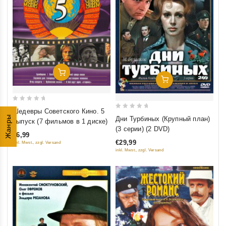
Добавить В Корзину
Добавить В Корзину
0
Шедевры Советского Кино. 5
0
out
Жанры
Дни Турбиных (Крупный план)
выпуск (7 фильмов в 1 диске)
out
of
(3 серии) (2 DVD)
€6,99
of
5
€29,99
inkl. Mwst., zzgl. Versand
5
inkl. Mwst., zzgl. Versand