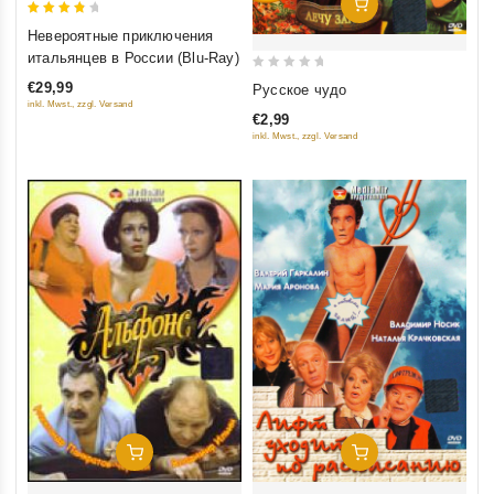
Добавить В Корзину
4
Невероятные приключения
out of
итальянцев в России (Blu-Ray)
5
0
€29,99
Русское чудо
out
inkl. Mwst., zzgl. Versand
€2,99
of
inkl. Mwst., zzgl. Versand
5
Добавить В Корзину
Добавить В Корзину