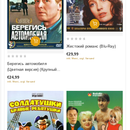
Добавить В Корзину
Добавить В Корзину
0
Жестокий романс (Blu-Ray)
out
€29,99
of
inkl. Mwst., zzgl. Versand
0
5
Берегись автомобиля
out
(Цветная версия) (Крупный
of
план) (2 DVD)
€24,99
5
inkl. Mwst., zzgl. Versand