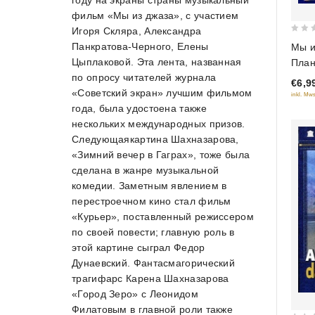
году на экраны страны музыкальный
фильм «Мы из джаза», с участием
Игоря Скляра, Александра
0
Панкратова-Черного, Елены
Мы и
out
Цыплаковой. Эта лента, названная
План
of
по опросу читателей журнала
€6,9
5
«Советский экран» лучшим фильмом
inkl. Mws
года, была удостоена также
нескольких международных призов.
Следующаякартина Шахназарова,
«Зимний вечер в Гаграх», тоже была
сделана в жанре музыкальной
комедии. Заметным явлением в
перестроечном кино стал фильм
«Курьер», поставленный режиссером
по своей повести; главную роль в
этой картине сыграл Федор
Дунаевский. Фантасмагорический
трагифарс Карена Шахназарова
«Город Зеро» с Леонидом
Филатовым в главной роли также