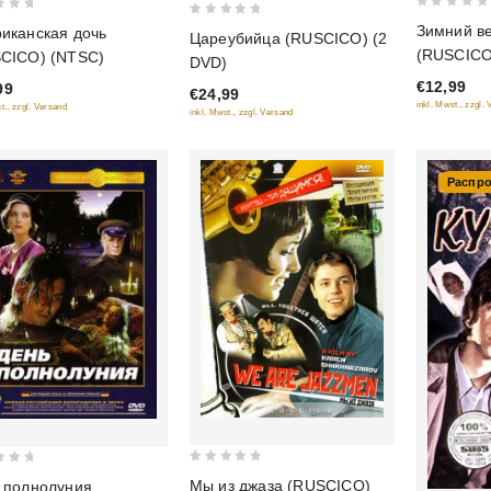
0
0
Зимний ве
иканская дочь
Цареубийца (RUSCICO) (2
out
out
(RUSCICO
CICO) (NTSC)
DVD)
of
of
€12,99
99
5
€24,99
5
inkl. Mwst., zzgl.
t., zzgl. Versand
inkl. Mwst., zzgl. Versand
Распр
0
Мы из джаза (RUSCICO)
 полнолуния