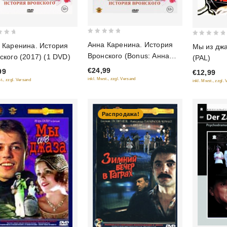
0
0
Анна Каренина. История
 Каренина. История
Мы из дж
out
out
Вронского (Bonus: Анна
ского (2017) (1 DVD)
(PAL)
of
of
Каренина (1967г.)) (2 DVD)
€24,99
99
5
€12,99
5
inkl. Mwst., zzgl. Versand
t., zzgl. Versand
inkl. Mwst., zzgl.
Распродажа!