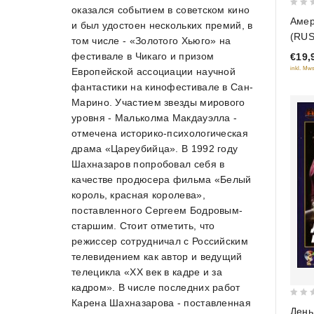
оказался событием в советском кино
0
Амер
и был удостоен нескольких премий, в
out
(RUS
том числе - «Золотого Хьюго» на
of
фестивале в Чикаго и призом
€19,
5
inkl. Mws
Европейской ассоциации научной
фантастики на кинофестивале в Сан-
Марино. Участием звезды мирового
уровня - Мальколма Макдауэлла -
отмечена историко-психологическая
драма «Цареубийца». В 1992 году
Шахназаров попробовал себя в
качестве продюсера фильма «Белый
король, красная королева»,
поставленного Сергеем Бодровым-
старшим. Стоит отметить, что
режиссер сотрудничал с Российским
телевидением как автор и ведущий
телецикла «ХХ век в кадре и за
кадром». В числе последних работ
Карена Шахназарова - поставленная
0
День