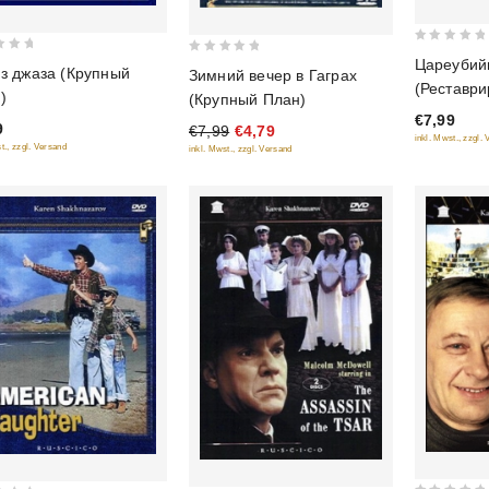
0
Цареубий
0
з джаза (Крупный
Зимний вечер в Гаграх
out
out
(Реставр
)
(Крупный План)
of
of
версия) (
€7,99
5
9
€7,99
€4,79
5
inkl. Mwst., zzgl.
t., zzgl. Versand
inkl. Mwst., zzgl. Versand