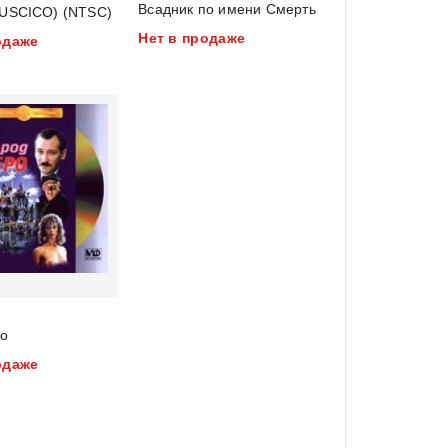
Всадник по имени Смерть
RUSCICO) (NTSC)
out
Нет в продаже
одаже
of
5
ро
одаже