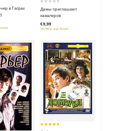
0
чер в Гаграх
Дамы приглашают
out
)
кавалеров
of
€9,99
5
 Versand
inkl. Mwst., zzgl. Versand
одажа!
5