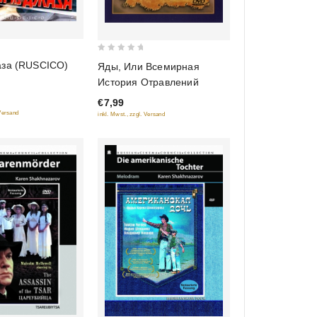
0
аза (RUSCICO)
Яды, Или Всемирная
out
История Отравлений
of
€7,99
5
 Versand
inkl. Mwst., zzgl. Versand