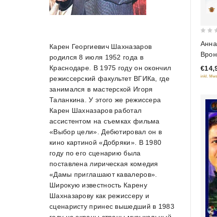
0
Анна
Карен Георгиевич Шахназаров
out
Врон
родился 8 июля 1952 года в
of
Краснодаре. В 1975 году он окончил
€14,
5
inkl. Mws
режиссерский факультет ВГИКа, где
занимался в мастерской Игоря
Таланкина. У этого же режиссера
Карен Шахназаров работал
ассистентом на съемках фильма
«Выбор цели». Дебютировал он в
кино картиной «Добряки». В 1980
году по его сценарию была
поставлена лирическая комедия
«Дамы приглашают кавалеров».
Широкую известность Карену
Шахназарову как режиссеру и
сценаристу принес вышедший в 1983