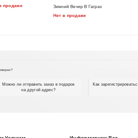
0
в продаже
Зимний Вечер В Гаграх
out
Нет в продаже
of
5
товарах?
Можно ли отправить заказ в подарок
Как зарегистрироватьс
на другой адрес?