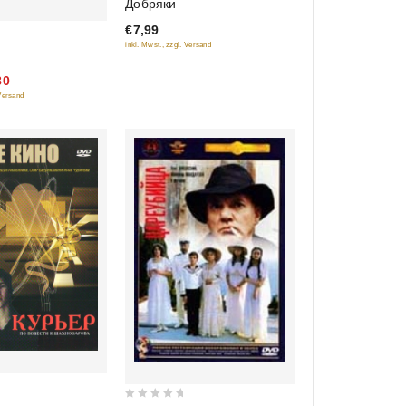
Добряки
out of 5
€7,99
inkl. Mwst., zzgl. Versand
80
 Versand