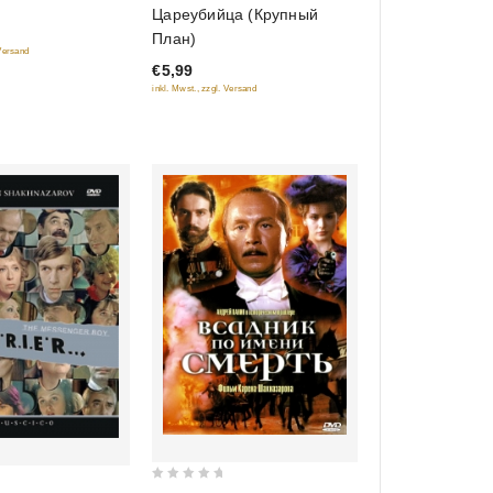
0
Цареубийца (Крупный
out
План)
of
 Versand
€5,99
5
inkl. Mwst., zzgl. Versand
0