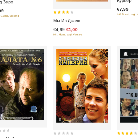
Курьер
д Зеро
out
€7,99
of
99
inkl. Mwst., zzgl.
t., zzgl. Versand
5
4
Мы Из Джаза
out of
€4,99
€1,00
5
inkl. Mwst., zzgl. Versand