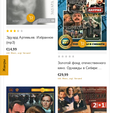
Добавить В Корзину
3.5
Эдуард Артемьев. Избранное
out of
(mp3)
Добавить В Корзину
5
€14,99
inkl. Mwst., zzgl. Versand
Жанры
0
Золотой фонд отечественного
out
кино. Однажды в Сибири:
of
Сибириада (Фильм 1-2);
€29,99
5
Даурия; Хмель (4 DVD)
inkl. Mwst., zzgl. Versand