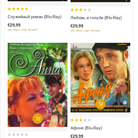
5
3
Служебный роман (Blu-Ray)
Любовь и голуби (Blu-Ray)
out of 5
out
€29,99
€29,99
of 5
inkl. Mwst., zzgl. Versand
inkl. Mwst., zzgl. Versand
Добавить В Корзину
Добавить В Корзину
3
Афоня (Blu-Ray)
out
€29,99
of 5