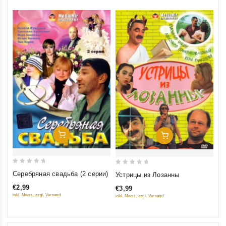
Добавить В Корзину
Добавить В Корзину
0
0
Серебряная свадьба (2 серии)
Устрицы из Лозанны
out
out
€2,99
€3,99
of
of
inkl. Mwst., zzgl. Versand
inkl. Mwst., zzgl. Versand
5
5