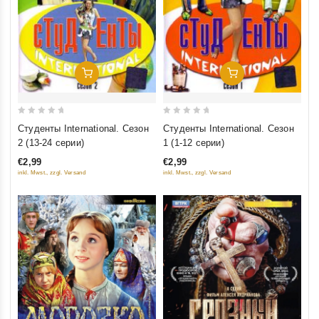
Добавить В Корзину
Добавить В Корзину
0
0
Студенты International. Сезон
Студенты International. Сезон
out
out
2 (13-24 серии)
1 (1-12 серии)
of
of
€2,99
€2,99
5
5
inkl. Mwst., zzgl. Versand
inkl. Mwst., zzgl. Versand