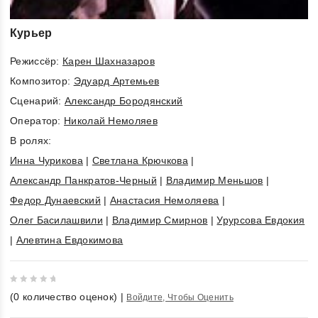
Курьер
Режиссёр:
Карен Шахназаров
Композитор:
Эдуард Артемьев
Cценарий:
Александр Бородянский
Оператор:
Николай Немоляев
В ролях:
Инна Чурикова
|
Светлана Крючкова
|
Александр Панкратов-Черный
|
Владимир Меньшов
|
Федор Дунаевский
|
Анастасия Немоляева
|
Олег Басилашвили
|
Владимир Смирнов
|
Урурсова Евдокия
|
Алевтина Евдокимова
0
(
0
количество оценок)
|
Войдите, Чтобы Оценить
out