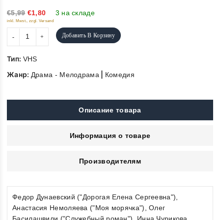
of
5
€5,99
€1,80
3 на складе
inkl. Mwst., zzgl. Versand
Добавить В Корзину
Тип:
VHS
Жанр:
|
Драма - Мелодрама
Комедия
Описание товара
Информация о товаре
Производителям
Федор Дунаевский ("Дорогая Елена Сергеевна"),
Анастасия Немоляева ("Моя морячка"), Олег
Басилашвили ("Служебный роман"), Инна Чурикова