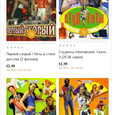
Добавить В Корзину
Добавить В Корзину
0
Студенты International. Сезон
0
Первый скорый / Ночь в стиле
out
3 (25-36 серии)
out
детства (2 фильма)
of
of
€2,99
5
€2,99
5
inkl. Mwst., zzgl. Versand
inkl. Mwst., zzgl. Versand