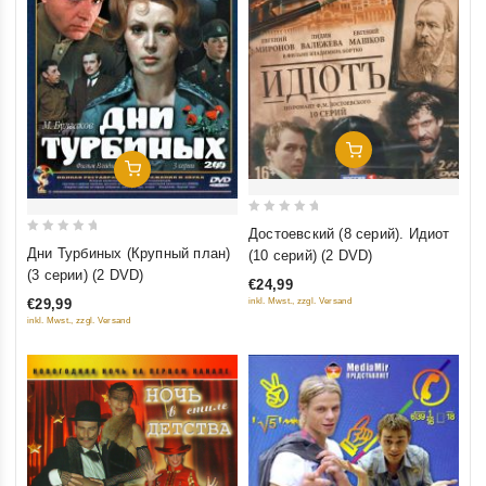
Добавить В Корзину
Добавить В Корзину
0
Достоевский (8 серий). Идиот
0
out
Дни Турбиных (Крупный план)
(10 серий) (2 DVD)
out
of
(3 серии) (2 DVD)
€24,99
of
5
€29,99
inkl. Mwst., zzgl. Versand
5
inkl. Mwst., zzgl. Versand