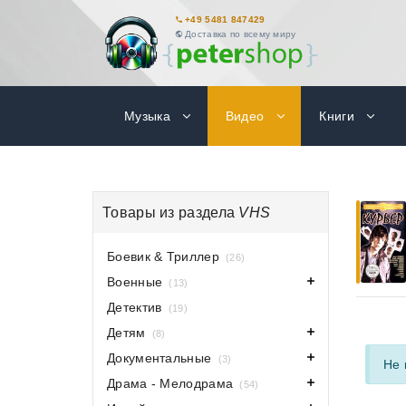
+49 5481 847429
Доставка по всему миру
Музыка
Видео
Книги
Товары из раздела
VHS
Боевик & Триллер
(26)
Военные
(13)
Детектив
(19)
Детям
(8)
Документальные
(3)
Не 
Драма - Мелодрама
(54)