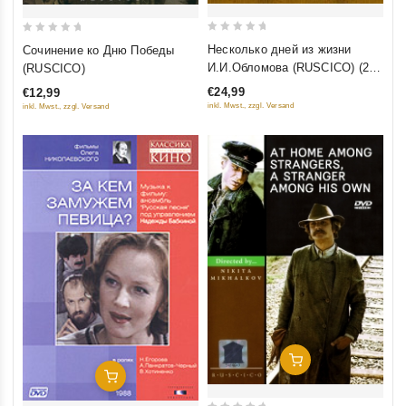
0
0
Несколько дней из жизни
Сочинение ко Дню Победы
out
out
И.И.Обломова (RUSCICO) (2
(RUSCICO)
of
of
DVD) (PAL)
€24,99
€12,99
5
5
inkl. Mwst., zzgl. Versand
inkl. Mwst., zzgl. Versand
Добавить В Корзину
Добавить В Корзину