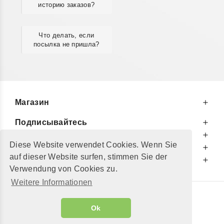
историю заказов?
Что делать, если
посылка не пришла?
Магазин
Подписывайтесь
К Вашим Услугам
Diese Website verwendet Cookies. Wenn Sie
Информируем Вас
auf dieser Website surfen, stimmen Sie der
Дополнительно
Verwendung von Cookies zu.
Weitere Informationen
© 2002 - 2026
"Petershop GmbH"
|
Ok
Alle Preise inkl. MwSt. und zzgl.
Versandkosten
GeToTickets.com
| build#3.12.37