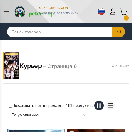
+49 5481 847429
Доставка по всему миру
0
Искать:
Курьер
– Страница 6
← К товару
Показывать нет в продаже
181 продуктов