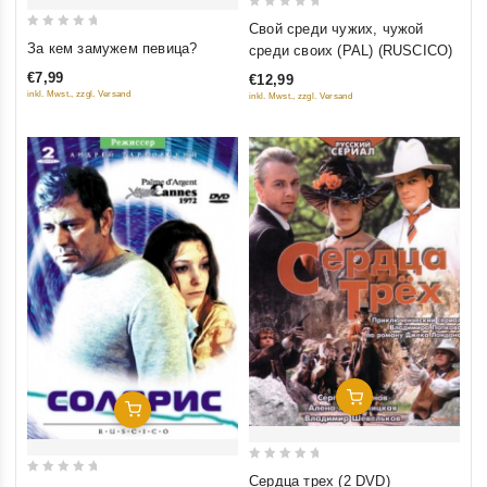
0
Свой среди чужих, чужой
0
out
За кем замужем певица?
среди своих (PAL) (RUSCICO)
out
of
€7,99
€12,99
of
5
inkl. Mwst., zzgl. Versand
inkl. Mwst., zzgl. Versand
5
Добавить В Корзину
Добавить В Корзину
0
Сердца трех (2 DVD)
0