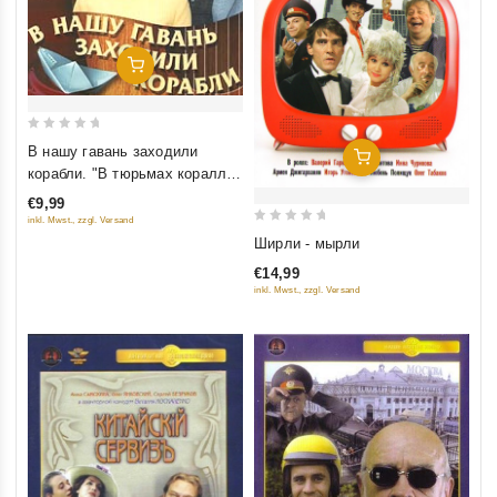
Добавить В Корзину
0
В нашу гавань заходили
Добавить В Корзину
out
корабли. "В тюрьмах кораллы
of
и жемчуг...". Часть 3
€9,99
5
inkl. Mwst., zzgl. Versand
0
Ширли - мырли
out
€14,99
of
inkl. Mwst., zzgl. Versand
5