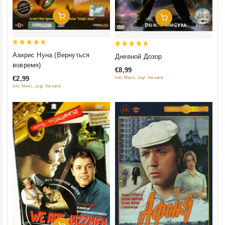
Добавить В Корзину
Добавить В Корзину
5
5
Азирис Нуна (Вернуться
Дневной Дозор
out of 5
out of 5
вовремя)
€8,99
€2,99
inkl. Mwst., zzgl. Versand
inkl. Mwst., zzgl. Versand