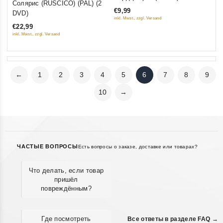
Солярис (RUSCICO) (PAL) (2
out
out
€9,99
DVD)
of
inkl. Mwst., zzgl. Versand
of
5
€22,99
5
inkl. Mwst., zzgl. Versand
←
1
2
3
4
5
6
7
8
9
10
→
ЧАСТЫЕ ВОПРОСЫ
Есть вопросы о заказе, доставке или товарах?
Что делать, если товар
пришёл
повреждённым?
Где посмотреть
Все ответы в разделе FAQ →