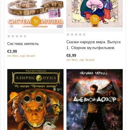
Добавить В Корзину
Добавить В Корзину
0
0
Сказки народов мира. Выпуск
Система ниппель
out
out
1. Сборник мультфильмов
€3,99
of
of
€8,99
inkl. Mwst., zzgl. Versand
5
5
inkl. Mwst., zzgl. Versand