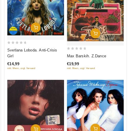
In Den Warenkorb
In Den Warenkorb
0
Svetlana Loboda. Anti-Crisis
0
out
Max Barskih. Z.Dance
Girl
out
of
€19,99
€14,99
of
5
inkl. Mwst., zzgl. Versand
inkl. Mwst., zzgl. Versand
5
In Den Warenkorb
In Den Warenkorb