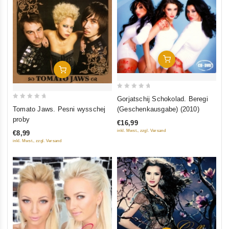
In Den Warenkorb
In Den Warenkorb
0
Gorjatschij Schokolad. Beregi
0
out
(Geschenkausgabe) (2010)
Tomato Jaws. Pesni wysschej
out
of
proby
€16,99
of
5
inkl. Mwst., zzgl. Versand
€8,99
5
inkl. Mwst., zzgl. Versand