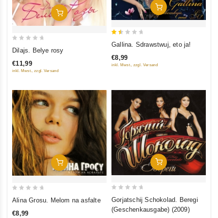
In Den Warenkorb
In Den Warenkorb
1.5
Gallina. Sdrawstwuj, eto ja!
0
Dilajs. Belye rosy
out
out
€8,99
of
€11,99
inkl. Mwst., zzgl. Versand
of
5
inkl. Mwst., zzgl. Versand
5
In Den Warenkorb
In Den Warenkorb
0
0
Gorjatschij Schokolad. Beregi
Alina Grosu. Melom na asfalte
out
out
(Geschenkausgabe) (2009)
€8,99
of
of