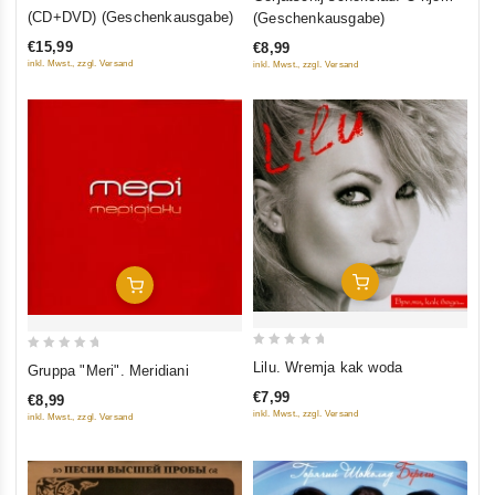
out
out
(CD+DVD) (Geschenkausgabe)
(Geschenkausgabe)
of
of
€15,99
€8,99
5
5
inkl. Mwst., zzgl. Versand
inkl. Mwst., zzgl. Versand
In Den Warenkorb
In Den Warenkorb
0
0
Lilu. Wremja kak woda
Gruppa "Meri". Meridiani
out
out
€7,99
€8,99
of
of
inkl. Mwst., zzgl. Versand
inkl. Mwst., zzgl. Versand
5
5