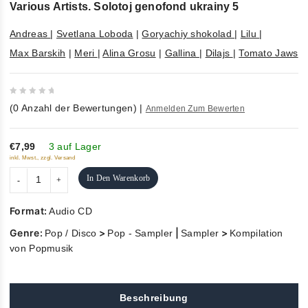
Various Artists. Solotoj genofond ukrainy 5
Andreas
|
Svetlana Loboda
|
Goryachiy shokolad
|
Lilu
|
Max Barskih
|
Meri
|
Alina Grosu
|
Gallina
|
Dilajs
|
Tomato Jaws
0
(
0
Anzahl der Bewertungen)
|
Anmelden Zum Bewerten
out
of
5
€7,99
3 auf Lager
inkl. Mwst., zzgl. Versand
In Den Warenkorb
Format:
Audio CD
Genre:
>
|
>
Pop / Disco
Pop - Sampler
Sampler
Kompilation
von Popmusik
Beschreibung