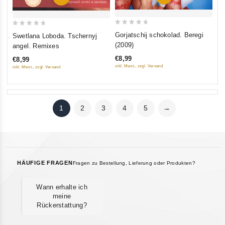
0
0
Gorjatschij schokolad. Beregi
Swetlana Loboda. Tschernyj
out
out
(2009)
angel. Remixes
of
of
€8,99
€8,99
5
5
inkl. Mwst., zzgl. Versand
inkl. Mwst., zzgl. Versand
1
2
3
4
5
→
HÄUFIGE FRAGEN
Fragen zu Bestellung, Lieferung oder Produkten?
Wann erhalte ich
meine
Rückerstattung?