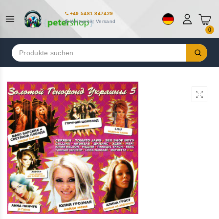
+49 5481 847429
Weltweiter Versand
0
Suchen
nach: