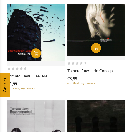
In Den Warenkorb
In Den Warenkorb
0
Tomato Jaws. No Concept
0
out
Tomato Jaws. Feel Me
€8,99
Genres
out
of
inkl. Mwst., zzgl. Versand
€8,99
of
5
inkl. Mwst., zzgl. Versand
5