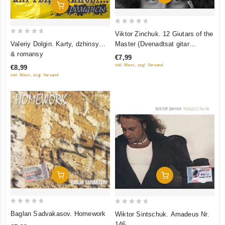
In Den Warenkorb
0
Viktor Zinchuk. 12 Giutars of the
0
out
Valeriy Dolgin. Karty, dzhinsy…
Master (Dvenadtsat gitar
out
of
& romansy
magistra)
€7,99
of
5
inkl. Mwst., zzgl. Versand
€8,99
5
inkl. Mwst., zzgl. Versand
In Den Warenkorb
In Den Warenkorb
0
0
Baglan Sadvakasov. Homework
Wiktor Sintschuk. Amadeus Nr.
out
out
146