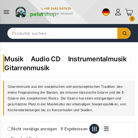
+49 5481 847429
Weltweiter Versand
0
Suchen
nach:
Musik
/
Audio CD
/
Instrumentalmusik
/
Gitarrenmusik
Gitarrenmusik aus der sowjetischen und postsowjetischen Tradition: das
intime Fingerpicking der Barden, die virtuose klassische Gitarre und die E-
Gitarre des sowjetischen Rocks. Die Gitarre hat einen einzigartigen und
geschätzten Platz in der Musikkultur der ehemaligen Sowjetrepubliken, von
Küchendarbietungen bis zu Konzertsälen und Stadien.
Nicht vorrätige anzeigen
8 Ergebnissen