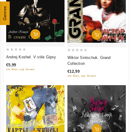
Genres
In Den Warenkorb
In Den Warenkorb
0
0
Andrej Koshel. V stile Gipsy
Wiktor Sintschuk. Grand
out
out
Collection
€5,99
of
of
inkl. Mwst., zzgl. Versand
€12,99
5
5
inkl. Mwst., zzgl. Versand
In Den Warenkorb