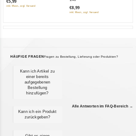
€5,99
of
of
inkl. Mwst., zzgl. Versand
€8,99
5
5
inkl. Mwst., zzgl. Versand
HÄUFIGE FRAGEN
Fragen zu Bestellung, Lieferung oder Produkten?
Kann ich Artikel zu
einer bereits
aufgegebenen
Bestellung
hinzufügen?
Alle Antworten im FAQ-Bereich →
Kann ich ein Produkt
zurückgeben?
Gibt es einen