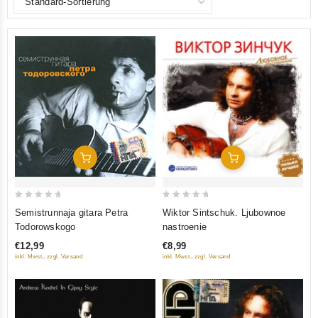
In Den Warenkorb
In Den Warenkorb
0
0
Semistrunnaja gitara Petra
Wiktor Sintschuk. Ljubownoe
out
out
Todorowskogo
nastroenie
of
of
€12,99
€8,99
5
5
inkl. Mwst., zzgl. Versand
inkl. Mwst., zzgl. Versand