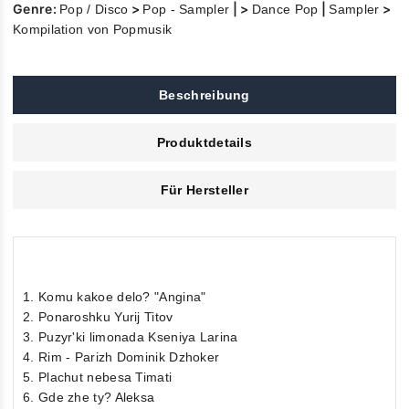
Genre:
>
| >
|
>
Pop / Disco
Pop - Sampler
Dance Pop
Sampler
Kompilation von Popmusik
Beschreibung
Produktdetails
Für Hersteller
1. Komu kakoe delo? "Angina"
2. Ponaroshku Yurij Titov
3. Puzyr'ki limonada Kseniya Larina
4. Rim - Parizh Dominik Dzhoker
5. Plachut nebesa Timati
6. Gde zhe ty? Aleksa