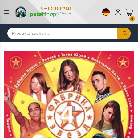
+49 5481 847429
Weltweiter Versand
0
Suchen
nach: