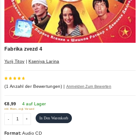
Fabrika zvezd 4
Yurij Titov
|
Kseniya Larina
5
out of
(
1
Anzahl der Bewertungen)
|
Anmelden Zum Bewerten
5
€8,99
4 auf Lager
inkl. Mwst., zzgl. Versand
In Den Warenkorb
Format:
Audio CD