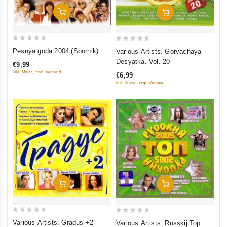
In Den Warenkorb
In Den Warenkorb
0
0
Pesnya goda 2004 (Sbornik)
Various Artists. Goryachaya
out
out
Desyatka. Vol. 20
€9,99
of
of
inkl. Mwst., zzgl. Versand
€6,99
5
5
inkl. Mwst., zzgl. Versand
In Den Warenkorb
In Den Warenkorb
0
0
Various Artists. Gradus +2
Various Artists. Russkij Top