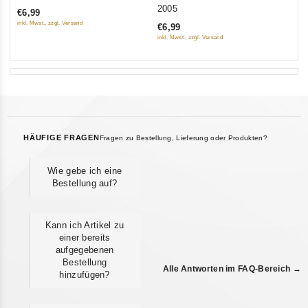
out
out
2005
€6,99
of
of
inkl. Mwst., zzgl. Versand
€6,99
5
5
inkl. Mwst., zzgl. Versand
HÄUFIGE FRAGEN
Fragen zu Bestellung, Lieferung oder Produkten?
Wie gebe ich eine
Bestellung auf?
Kann ich Artikel zu
einer bereits
aufgegebenen
Bestellung
Alle Antworten im FAQ-Bereich →
hinzufügen?