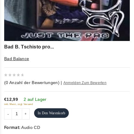
Bad B. Tschisto pro...
Bad Balance
0
(
0
Anzahl der Bewertungen)
|
Anmelden Zum Bewerten
out
of
5
€12,99
2 auf Lager
inkl. Mwst., zzgl. Versand
In Den Warenkorb
Format:
Audio CD