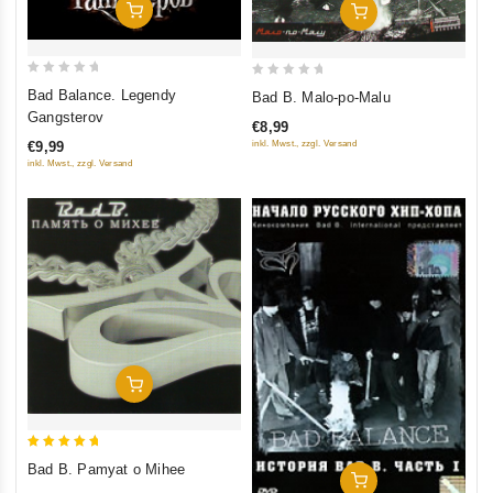
In Den Warenkorb
In Den Warenkorb
0
0
Bad Balance. Legendy
Bad B. Malo-po-Malu
out
out
Gangsterov
€8,99
of
of
inkl. Mwst., zzgl. Versand
€9,99
5
5
inkl. Mwst., zzgl. Versand
In Den Warenkorb
5
Bad B. Pamyat o Mihee
In Den Warenkorb
out of 5