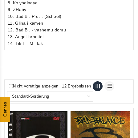
8. Kolybelnaya
9. ZHaby
10. Bad B . Pro… (School)
11. Glina i kamen
12. Bad B . - vashemu domu
13. Angel-hranitel
14. Tik T . M. Tak
Nicht vorrätige anzeigen
12 Ergebnissen
Genres