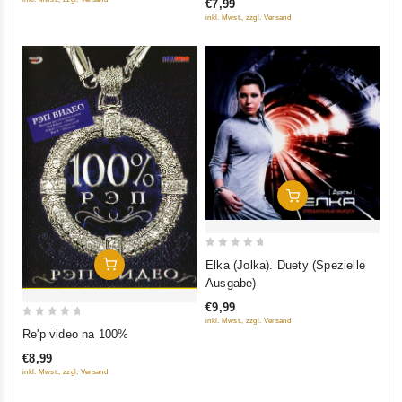
€7,99
5
5
inkl. Mwst., zzgl. Versand
In Den Warenkorb
0
In Den Warenkorb
Elka (Jolka). Duety (Spezielle
out
Ausgabe)
of
€9,99
5
inkl. Mwst., zzgl. Versand
0
Re'p video na 100%
out
€8,99
of
inkl. Mwst., zzgl. Versand
5