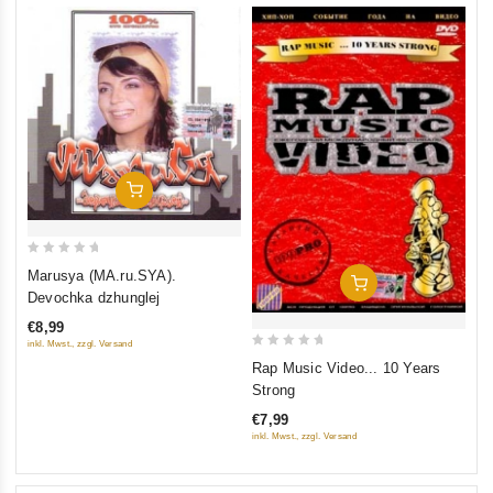
In Den Warenkorb
0
Marusya (MA.ru.SYA).
In Den Warenkorb
out
Devochka dzhunglej
of
€8,99
5
inkl. Mwst., zzgl. Versand
0
Rap Music Video... 10 Years
out
Strong
of
€7,99
5
inkl. Mwst., zzgl. Versand