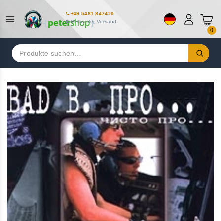
+49 5481 847429
Weltweiter Versand
0
Suchen
nach: