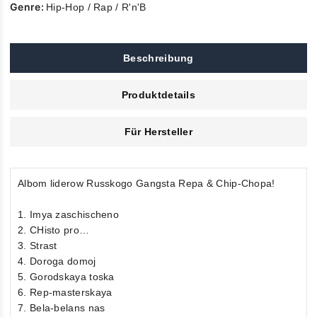
Genre:
Hip-Hop / Rap / R'n'B
Beschreibung
Produktdetails
Für Hersteller
Albom liderow Russkogo Gangsta Repa & Chip-Chopa!
1. Imya zaschischeno
2. CHisto pro…
3. Strast
4. Doroga domoj
5. Gorodskaya toska
6. Rep-masterskaya
7. Bela-belans nas