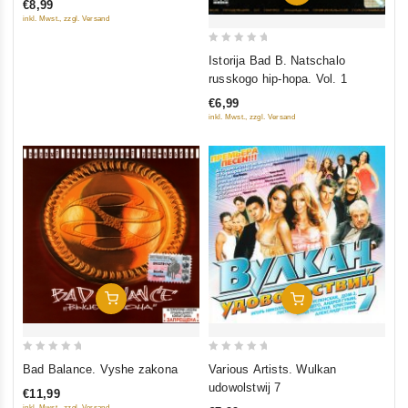
€8,99
inkl. Mwst., zzgl. Versand
0
Istorija Bad B. Natschalo
out
russkogo hip-hopa. Vol. 1
of
€6,99
5
inkl. Mwst., zzgl. Versand
In Den Warenkorb
In Den Warenkorb
0
0
Bad Balance. Vyshe zakona
Various Artists. Wulkan
out
out
udowolstwij 7
€11,99
of
of
inkl. Mwst., zzgl. Versand