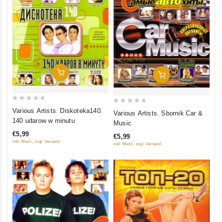
In Den Warenkorb
In Den Warenkorb
0
0
Various Artists. Diskoteka140.
Various Artists. Sbornik Car &
out
out
140 udarow w minutu
Music
of
of
€5,99
€5,99
5
5
inkl. Mwst., zzgl. Versand
inkl. Mwst., zzgl. Versand