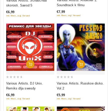
Various Artists. Antikiller 2.
Various Artists. Schaschda
out
out
Soundtrack k filmu
skorosti. Saesd 5
of
of
€7,99
€6,99
5
5
inkl. Mwst., zzgl. Versand
inkl. Mwst., zzgl. Versand
In Den Warenkorb
In Den Warenkorb
0
0
Various Artists. DJ Unix.
Various Artists. Russkoe disko.
out
out
Remiks dlja swesdy
Vol.2
of
of
€6,99
€5,99
5
5
inkl. Mwst., zzgl. Versand
inkl. Mwst., zzgl. Versand