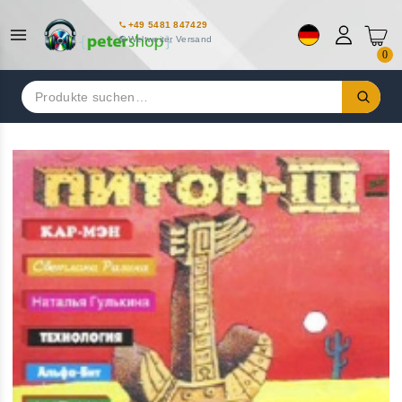
+49 5481 847429
Weltweiter Versand
0
Suchen
nach: