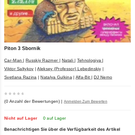
Piton 3 Sbornik
Car-Man
|
Russkiy Razmer
|
Natali
|
Tehnologiya
|
Viktor Saltykov
|
Aleksey (Professor) Lebedinskiy
|
Svetlana Razina
|
Natalya Gulkina
|
Alfa-Bit
|
DJ Nemo
0
(
0
Anzahl der Bewertungen)
|
Anmelden Zum Bewerten
out
of
5
Nicht auf Lager
0 auf Lager
Benachrichtigen Sie über die Verfügbarkeit des Artikel