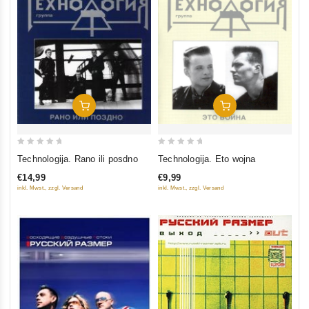
In Den Warenkorb
In Den Warenkorb
0
0
Technologija. Rano ili posdno
Technologija. Eto wojna
out
out
€14,99
€9,99
of
of
inkl. Mwst., zzgl. Versand
inkl. Mwst., zzgl. Versand
5
5