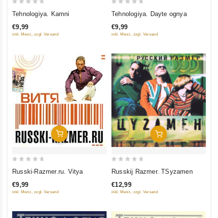
0
0
Tehnologiya. Kamni
Tehnologiya. Dayte ognya
out
out
€9,99
€9,99
of
of
inkl. Mwst., zzgl. Versand
inkl. Mwst., zzgl. Versand
5
5
In Den Warenkorb
In Den Warenkorb
0
0
Russki-Razmer.ru. Vitya
Russkij Razmer. TSyzamen
out
out
€9,99
€12,99
of
of
inkl. Mwst., zzgl. Versand
inkl. Mwst., zzgl. Versand
5
5