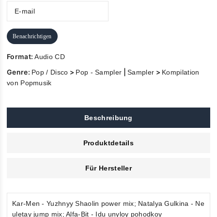
Benachrichtigen
Format:
Audio CD
Genre:
>
|
>
Pop / Disco
Pop - Sampler
Sampler
Kompilation
von Popmusik
Beschreibung
Produktdetails
Für Hersteller
Kar-Men - Yuzhnyy Shaolin power mix; Natalya Gulkina - Ne
uletay jump mix; Alfa-Bit - Idu unyloy pohodkoy