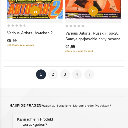
In Den Warenkorb
In Den Warenkorb
0
0
Various Artists. Awtoban 2
Various Artists. Russkij Top-20.
out
out
Samye gorjatschie chity sesona
€5,99
of
of
inkl. Mwst., zzgl. Versand
€4,99
5
5
inkl. Mwst., zzgl. Versand
1
2
3
4
→
HÄUFIGE FRAGEN
Fragen zu Bestellung, Lieferung oder Produkten?
Kann ich ein Produkt
zurückgeben?