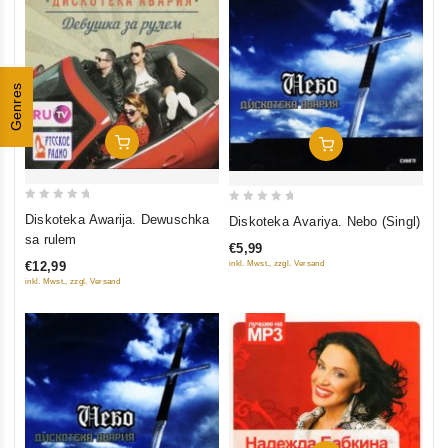
Genres
In Den Warenkorb
In Den Warenkorb
0
0
Diskoteka Awarija. Dewuschka
Diskoteka Avariya. Nebo (Singl)
out
out
sa rulem
€5,99
of
of
inkl. Mwst., zzgl. Versand
€12,99
5
5
inkl. Mwst., zzgl. Versand