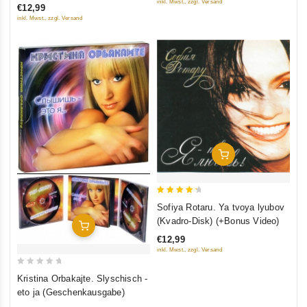
inkl. Mwst., zzgl. Versand
€12,99
5
inkl. Mwst., zzgl. Versand
In Den Warenkorb
4.5
Sofiya Rotaru. Ya tvoya lyubov
out of 5
(Kvadro-Disk) (+Bonus Video)
In Den Warenkorb
€12,99
inkl. Mwst., zzgl. Versand
0
Kristina Orbakajte. Slyschisch -
out
eto ja (Geschenkausgabe)
of