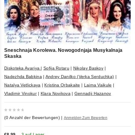
Sneschnaja Korolewa. Nowogodnjaja Musykalnaja
Skaska
Diskoteka Avariya
|
Sofija Rotaru
|
Nikolay Baskov
|
Nadezhda Babkina
|
Andrey Danilko (Verka Serduchka)
|
Natalya Vetlickaya
|
Kristina Orbakaite
|
Laima Vaikule
|
Vladimir Vinokur
|
Klara Novikova
|
Gennadij Hazanov
0
(
0
Anzahl der Bewertungen)
|
Anmelden Zum Bewerten
out
of
5
€8,99
3 auf Lager