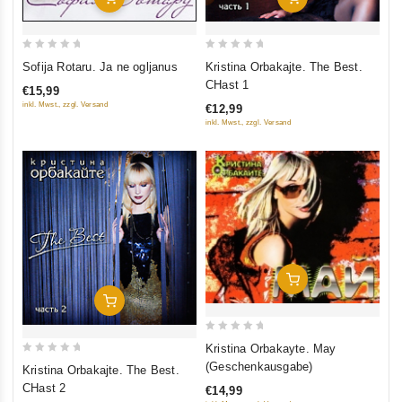
0
0
Sofija Rotaru. Ja ne ogljanus
Kristina Orbakajte. The Best.
out
out
CHast 1
€15,99
of
of
inkl. Mwst., zzgl. Versand
€12,99
5
5
inkl. Mwst., zzgl. Versand
In Den Warenkorb
In Den Warenkorb
0
Kristina Orbakayte. May
out
0
(Geschenkausgabe)
Kristina Orbakajte. The Best.
of
out
CHast 2
€14,99
5
of