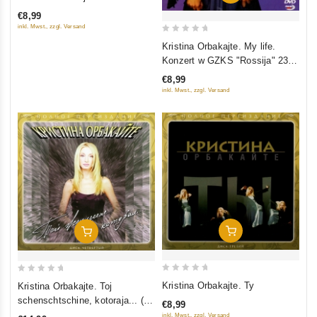
out of 5
€8,99
inkl. Mwst., zzgl. Versand
0
Kristina Orbakajte. My life.
out
Konzert w GZKS "Rossija" 23
of
Oktjabrja 2005
€8,99
5
inkl. Mwst., zzgl. Versand
In Den Warenkorb
In Den Warenkorb
0
0
Kristina Orbakajte. Ty
Kristina Orbakajte. Toj
out
out
schenschtschine, kotoraja... (2
€8,99
of
of
CD)
inkl. Mwst., zzgl. Versand