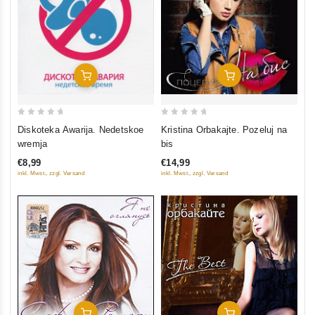
In Den Warenkorb
In Den Warenkorb
0
0
Diskoteka Awarija. Nedetskoe
Kristina Orbakajte. Pozeluj na
out
out
wremja
bis
of
of
€8,99
€14,99
5
5
inkl. Mwst., zzgl. Versand
inkl. Mwst., zzgl. Versand
In Den Warenkorb
In Den Warenkorb