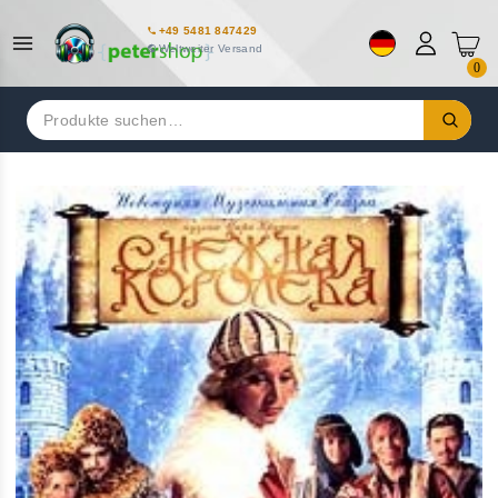
+49 5481 847429
Weltweiter Versand
0
Suchen
nach: