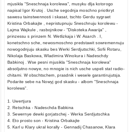
mjusikla "Sneschnaja korolewa", musyku dlja kotorogo
napisal Igor Krutoj . Usche segodnja moschno priotkryt
sawesu tainstwennosti i skasat, tschto Gerdu sygraet
Kristina Orbakajte , nepristupnuju Sneschnuju korolewu -
Lajma Wajkule , rasbojnikow - "Diskoteka Awarija" ,
prinzessu s prinzem N. Wetlizkaja i W. Asarch . I,
konetschno sche, newosmoschno predstawit sowremennuju
nowogodnjuju skasku bes Werki Serdjutschki, Sofii Rotaru,
Nikolaja Baskowa, Wladimira Winokura i Nadeschdy
Babkinoj . Wse pesni mjusikla "Sneschnaja korolewa"
absoljutno nowye, no mnogie is nich usche uspeli stat radio-
chitami. W obschtschem, prasdnik i wesele garantirujutsja.
Podarite sebe na Nowyj god skasku - albom "Sneschnaja
korolewa".
1. Uwertjura
2. Retschka - Nadeschda Babkina
3. Sewernye dewki gorjatschej - Werka Serdjutschka
4. Eto prosto son - Kristina Orbakajte
5. Karl u Klary ukral korally - Gennadij Chasanow, Klara