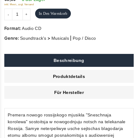
inkl. Mwst., zzgl. Versand
In Den Warenkorb
Format:
Audio CD
Genre:
>
|
Soundtrack's
Musicals
Pop / Disco
Beschreibung
Produktdetails
Für Hersteller
Premera nowogo rossijskogo mjusikla "Sneschnaja
korolewa" sostoitsja w nowogodnjuju notsch na telekanale
Rossija. Samye neterpeliwye usche sejtschas blagodarja
etomu albomu smogut posnakomitsja s audiowersiej