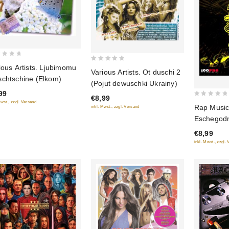
0
ious Artists. Ljubimomu
Various Artists. Ot duschi 2
out
chtschine (Elkom)
(Pojut dewuschki Ukrainy)
of
99
€8,99
5
0
Mwst., zzgl. Versand
Rap Music.
inkl. Mwst., zzgl. Versand
out
Eschegodn
of
meschduna
€8,99
5
inkl. Mwst., zzgl.