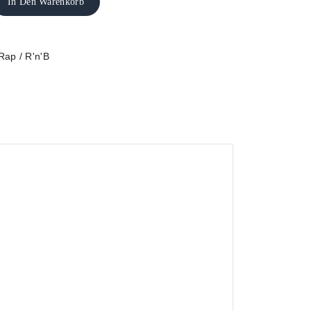
In Den Warenkorb
Rap / R'n'B