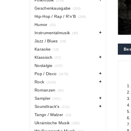
Folkmusik
(234)
Geschenkausgabe
(200)
Hip-Hop / Rap / R'n'B
(296)
Humor
(33)
Instrumentalmusik
(80)
Jazz / Blues
(38)
Karaoke
Bes
(18)
Klassisch
(27)
Nostalgie
(237)
Pop / Disco
(1575)
Rock
(1120)
1.
Romanzen
(93)
2.
Sampler
3.
(641)
4
Soundtrack's
(221)
5
Tango / Walzer
(14)
6.
Ukrainische Musik
(283)
7.
8