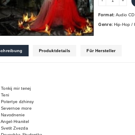
Format:
Audio CD
Genre:
Hip-Hop / 
chreibung
Produktdetails
Für Hersteller
 Tonkij mir tenej
 Teni
 Potertye dzhinsy
. Severnoe more
. Navodnenie
 Angel-Hranitel
 Svetit Zvezda
. Devochka-Studentka