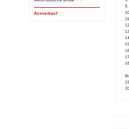
Weißrussische Musik
(15)
9.
1
Ausverkauf
11
1
13
1
1
1
17
18
Bo
1
20