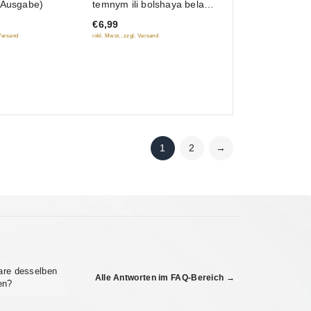
e Ausgabe)
temnym ili bolshaya belaya
of
nadezhda. Ne saundtrek
€6,99
5
 Versand
inkl. Mwst., zzgl. Versand
1
2
→
are desselben
Alle Antworten im FAQ-Bereich →
en?