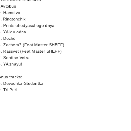
 Avtobus
0. Hamstvo
. Ringtonchik
2. Prints uhodyaschego dnya
. YA idu odna
4. Dozhd
5. Zachem? (Feat.Master SHEFF)
6. Rassvet (Feat.Master SHEFF)
. Serdtse Vetra
. YA znayu!
nus tracks:
9. Devochka-Studentka
. Tri Puti