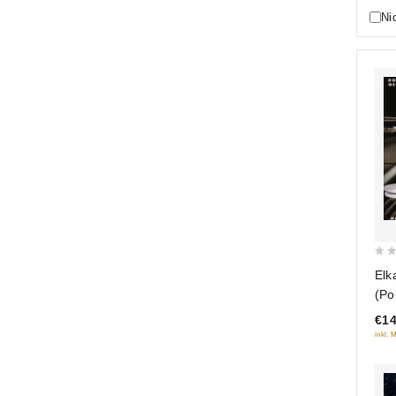
Ni
0
Elk
out
(Po
of
(20
€14
5
inkl. 