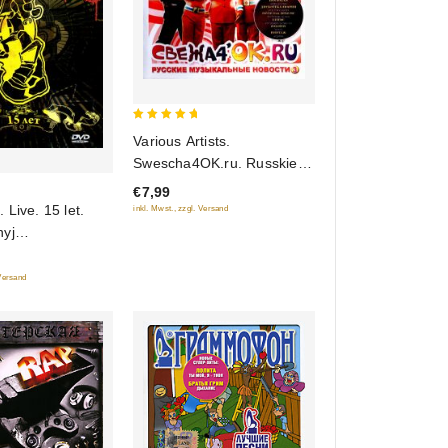
5
Various Artists.
out of 5
Swescha4OK.ru. Russkie
musykalnye nowosti 3
€7,99
 Live. 15 let.
inkl. Mwst., zzgl. Versand
yj
rodnyj festiwal
 Versand