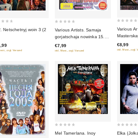
0
0
Various Art
2. Netschetnyj woin 3 (2
Various Artists. Samaja
out
out
Masterska
)
gorjatschaja nowinka 15.
of
of
Polnyj uljot
€8,99
,99
€7,99
5
5
inkl. Mwst., zzgl.
Mwst., zzgl. Versand
inkl. Mwst., zzgl. Versand
0
0
Mel Tamerlana. Inoy
Elka (Jolk
out
out