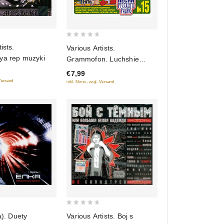
0
ists.
Various Artists.
out
ya rep muzyki
Grammofon. Luchshie
of
pesni Russkogo radio.
€7,99
5
CHast 15
 Versand
inkl. Mwst., zzgl. Versand
0
a). Duety
Various Artists. Boj s
out