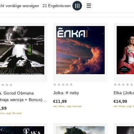
cht vorrätige anzeigen
21 Ergebnissen
0
0
Jolka. # neby
Elka (Jolk
a. Gorod Obmana
out
out
lnaja wersija + Bonus)
€11,99
€14,99
of
of
06)
inkl. Mwst., zzgl. Versand
inkl. Mwst., zzgl.
,99
5
5
Mwst., zzgl. Versand