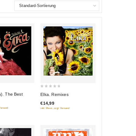
0
a). The Best
Elka. Remixes
out
€14,99
of
 Versand
inkl. Mwst., zzgl. Versand
5