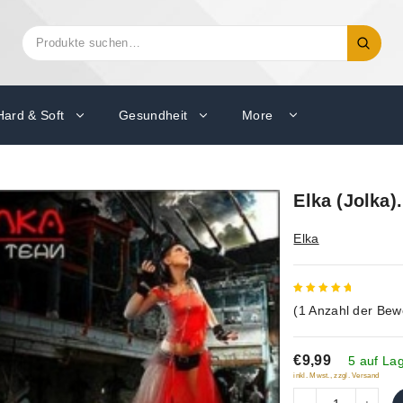
Suchen
Suche
nach:
Hard & Soft
Gesundheit
More
Elka (Jolka).
Elka
5
out of
(
1
Anzahl der Bew
5
€9,99
5 auf La
inkl. Mwst., zzgl. Versand