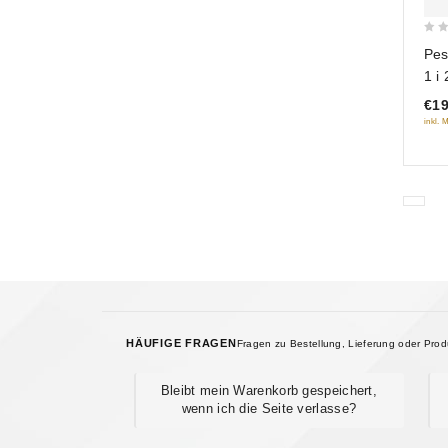
0
Pes
out
1 i
of
€19
5
inkl. 
HÄUFIGE FRAGEN
Fragen zu Bestellung, Lieferung oder Pro
Bleibt mein Warenkorb gespeichert,
wenn ich die Seite verlasse?