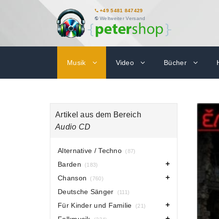
+49 5481 847429
Weltweiter Versand
Musik
Video
Bücher
Artikel aus dem Bereich
Audio CD
Alternative / Techno
(87)
Barden
(183)
Chanson
(760)
Deutsche Sänger
(111)
Für Kinder und Familie
(21)