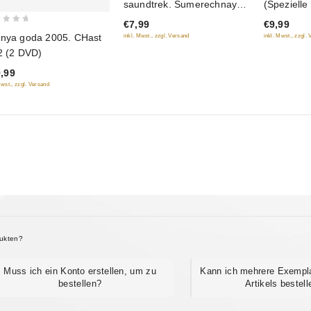
saundtrek. Sumerechnaya
(Speziell
of
of
versiya
€7,99
€9,99
5
5
nya goda 2005. CHast
inkl. Mwst., zzgl. Versand
inkl. Mwst., zzgl.
 2 (2 DVD)
,99
Mwst., zzgl. Versand
dukten?
Muss ich ein Konto erstellen, um zu
Kann ich mehrere Exempl
bestellen?
Artikels bestell