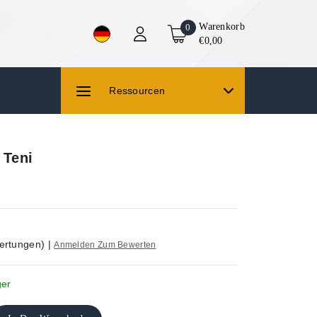
Warenkorb
0
€0,00
Ressourcen
 Teni
ertungen)
|
Anmelden Zum Bewerten
ger