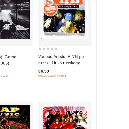
0
Various Artists. R'N'B po-
a). Gorod
out
russki. Lirika russkogo
2005)
of
R'N'B
€6,99
5
inkl. Mwst., zzgl. Versand
 Versand