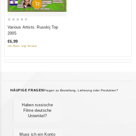
In Den Warenkorb
0
Various Artists. Russkij Top
out
2005
of
€6,99
5
inkl. Mwst., zzgl. Versand
HÄUFIGE FRAGEN
Fragen zu Bestellung, Lieferung oder Produkten?
Haben russische
Filme deutsche
Untertitel?
Muss ich ein Konto