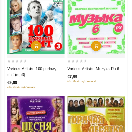
In Den Warenkorb
In Den Warenkorb
0
0
Various Artists. 100 pudowyj
Various Artists. Muzyka Ru 6
out
out
chit (mp3)
€7,99
of
of
inkl. Mwst., zzgl. Versand
€9,99
5
5
inkl. Mwst., zzgl. Versand