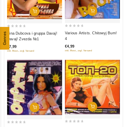
In Den Warenkorb
In Den Warenkorb
0
0
Various Artists. Chitowyj Bum!
Irina Dubcova i gruppa Davaj!
Genres
out
out
4
Davaj! Zvezda №1
of
of
€4,99
€7,99
5
5
inkl. Mwst., zzgl. Versand
inkl. Mwst., zzgl. Versand
In Den Warenkorb
In Den Warenkorb
0
0