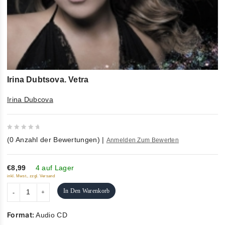
Irina Dubtsova. Vetra
Irina Dubcova
0
(
0
Anzahl der Bewertungen)
|
Anmelden Zum Bewerten
out
of
5
€8,99
4 auf Lager
inkl. Mwst., zzgl. Versand
In Den Warenkorb
Format:
Audio CD