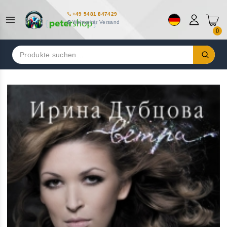
+49 5481 847429
Weltweiter Versand
0
Suchen
nach: