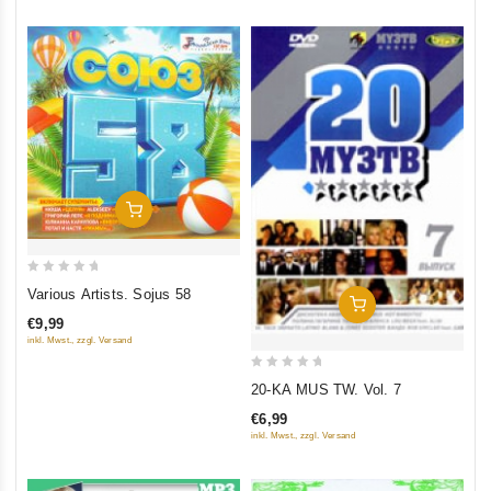
In Den Warenkorb
0
Various Artists. Sojus 58
In Den Warenkorb
out
€9,99
of
inkl. Mwst., zzgl. Versand
5
0
20-KA MUS TW. Vol. 7
out
€6,99
of
inkl. Mwst., zzgl. Versand
5