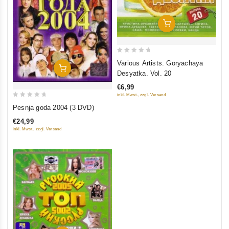
In Den Warenkorb
0
Various Artists. Goryachaya
In Den Warenkorb
out
Desyatka. Vol. 20
of
€6,99
5
inkl. Mwst., zzgl. Versand
0
Pesnja goda 2004 (3 DVD)
out
€24,99
of
inkl. Mwst., zzgl. Versand
5