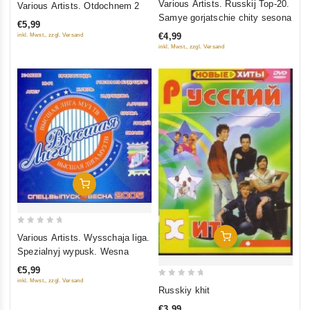
Various Artists. Russkij Top-20.
Various Artists. Otdochnem 2
out
out
Samye gorjatschie chity sesona
€5,99
of
of
€4,99
inkl. Mwst., zzgl. Versand
5
5
inkl. Mwst., zzgl. Versand
In Den Warenkorb
0
In Den Warenkorb
Various Artists. Wysschaja liga.
out
Spezialnyj wypusk. Wesna
of
€5,99
5
inkl. Mwst., zzgl. Versand
0
Russkiy khit
out
€3,99