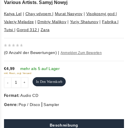
Various Artists. Samyj Nowyj
Katya Lel
|
Chay vdvoem
|
Murat Nasyrov
|
Visokosnyj god
|
Valeriy Meladze
|
Dmitriy Malikov
|
Yuriy Shatunov
|
Fabrika
|
Tutsi
|
Gorod 312
|
Zara
0
(
0
Anzahl der Bewertungen)
|
Anmelden Zum Bewerten
out
of
5
€4,99
mehr als 5 auf Lager
inkl. Mwst., zzgl. Versand
In Den Warenkorb
Format:
Audio CD
Genre:
|
Pop / Disco
Sampler
Beschreibung