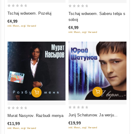
0
0
Tschaj wdwoem. Pozeluj
Tschaj wdwoem. Saberu tebja s
out
out
soboj
€4,99
of
of
inkl. Mwst., zzgl. Versand
€4,99
5
5
inkl. Mwst., zzgl. Versand
In Den Warenkorb
In Den Warenkorb
0
0
Jurij Schatunow. Ja werju...
Murat Nasyrov. Razbudi menya
out
out
€19,99
€11,99
of
of
inkl. Mwst., zzgl. Versand
inkl. Mwst., zzgl. Versand
5
5