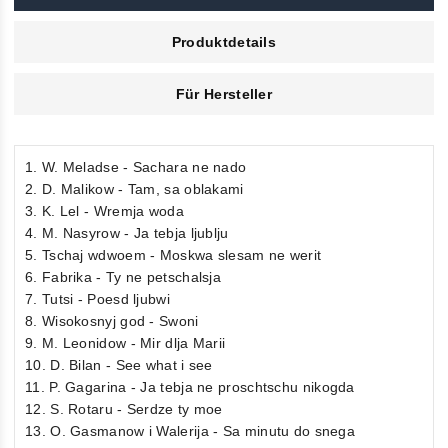
Produktdetails
Für Hersteller
1. W. Meladse - Sachara ne nado
2. D. Malikow - Tam, sa oblakami
3. K. Lel - Wremja woda
4. M. Nasyrow - Ja tebja ljublju
5. Tschaj wdwoem - Moskwa slesam ne werit
6. Fabrika - Ty ne petschalsja
7. Tutsi - Poesd ljubwi
8. Wisokosnyj god - Swoni
9. M. Leonidow - Mir dlja Marii
10. D. Bilan - See what i see
11. P. Gagarina - Ja tebja ne proschtschu nikogda
12. S. Rotaru - Serdze ty moe
13. O. Gasmanow i Walerija - Sa minutu do snega