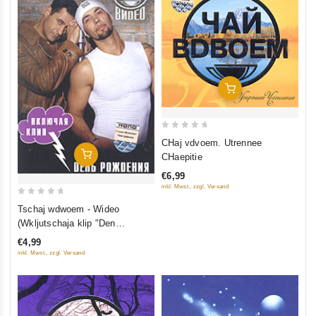
In Den Warenkorb
0
CHaj vdvoem. Utrennee
out
In Den Warenkorb
CHaepitie
of
€6,99
5
inkl. Mwst., zzgl. Versand
0
Tschaj wdwoem - Wideo
out
(Wkljutschaja klip "Den
of
Roschdenija")
€4,99
5
inkl. Mwst., zzgl. Versand