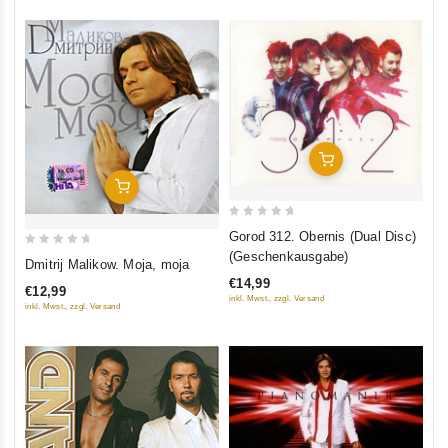
In Den Warenkorb
In Den Warenkorb
0
Gorod 312. Obernis (Dual Disc)
out
0
(Geschenkausgabe)
Dmitrij Malikow. Moja, moja
of
out
€14,99
€12,99
5
of
inkl. Mwst., zzgl. Versand
inkl. Mwst., zzgl. Versand
5