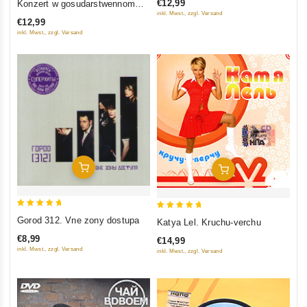
€12,99
Konzert w gosudarstwennom
of
inkl. Mwst., zzgl. Versand
kremlewskom dworze
€12,99
5
inkl. Mwst., zzgl. Versand
In Den Warenkorb
In Den Warenkorb
5
5
Gorod 312. Vne zony dostupa
Katya Lel. Kruchu-verchu
out of 5
out of 5
€8,99
€14,99
inkl. Mwst., zzgl. Versand
inkl. Mwst., zzgl. Versand