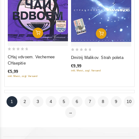
In Den Warenkorb
In Den Warenkorb
0
0
CHaj vdvoem. Vechernee
Dmitrij Malikov. Strah poleta
out
out
CHaepitie
€9,99
of
of
inkl. Mwst., zzgl. Versand
€5,99
5
5
inkl. Mwst., zzgl. Versand
1
2
3
4
5
6
7
8
9
10
→