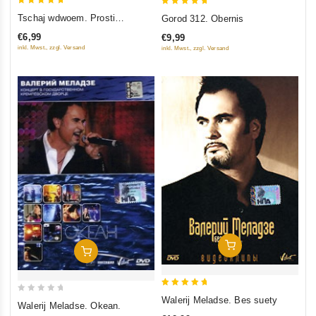
5
5
Tschaj wdwoem. Prosti…
Gorod 312. Obernis
out of 5
out of 5
€6,99
€9,99
inkl. Mwst., zzgl. Versand
inkl. Mwst., zzgl. Versand
In Den Warenkorb
In Den Warenkorb
5
Walerij Meladse. Bes suety
0
Walerij Meladse. Okean.
out of 5
out