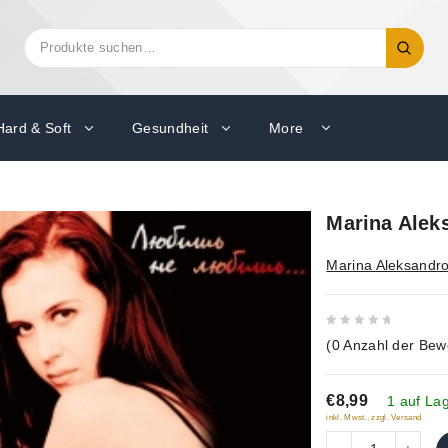
Suchen
Suche
nach:
Hard & Soft
Gesundheit
More
Marina Aleks
Marina Aleksandr
0
(
0
Anzahl der Bew
out
of
€8,99
5
1 auf La
inkl. Mwst., zzgl. Versand