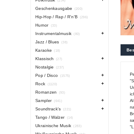
Folkmusik
(234)
Geschenkausgabe
(200)
Hip-Hop / Rap / R'n'B
(296)
Humor
(33)
Instrumentalmusik
(80)
Jazz / Blues
(38)
Bes
Karaoke
(18)
Klassisch
(27)
Nostalgie
(237)
Pe
Pop / Disco
(1575)
"S
Rock
(1120)
Us
Romanzen
(93)
ic
Al
Sampler
(641)
na
Soundtrack's
(221)
Br
Tango / Walzer
(14)
s
Ukrainische Musik
(283)
"L