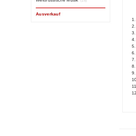
Weißrussische Musik
(15)
Ausverkauf
1.
2.
3.
4
5.
6.
7
8.
9.
10
11
12