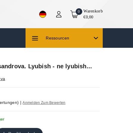
Warenkorb
0
€0,00
Ressourcen
androva. Lyubish - ne lyubish...
ova
ertungen)
|
Anmelden Zum Bewerten
ger