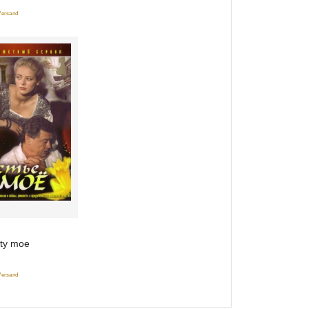
 Versand
 ty moe
 Versand