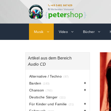
+49 5481 847429
Weltweiter Versand
Musik
Video
Bücher
Artikel aus dem Bereich
Audio CD
Alternative / Techno
(87)
Barden
(183)
Chanson
(760)
Deutsche Sänger
(111)
Für Kinder und Familie
(21)