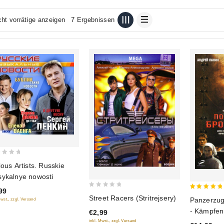
cht vorrätige anzeigen
7 Ergebnissen
ious Artists. Russkie
ykalnye nowosti
99
0
5
Street Racers (Stritrejsery)
Panzerzug
Mwst., zzgl. Versand
out
out of 5
- Kämpfen
€2,99
of
(Posledni
inkl. Mwst., zzgl. Versand
5