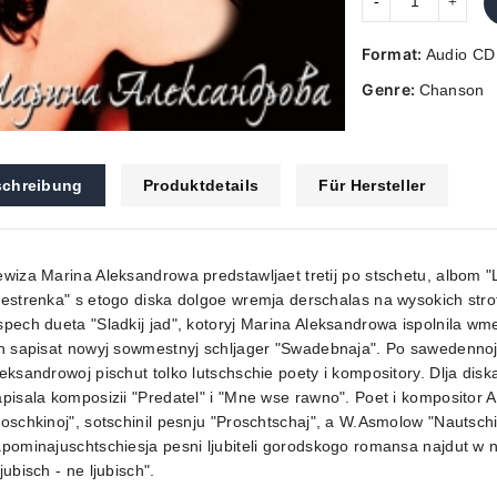
Format:
Audio CD
Genre:
Chanson
chreibung
Produktdetails
Für Hersteller
wiza Marina Aleksandrowa predstawljaet tretij po stschetu, albom "L
estrenka" s etogo diska dolgoe wremja derschalas na wysokich stro
pech dueta "Sladkij jad", kotoryj Marina Aleksandrowa ispolnila w
h sapisat nowyj sowmestnyj schljager "Swadebnaja". Po sawedennoj 
eksandrowoj pischut tolko lutschschie poety i kompository. Dlja diska
pisala komposizii "Predatel" i "Mne wse rawno". Poet i kompositor 
oschkinoj", sotschinil pesnju "Proschtschaj", a W.Asmolow "Nautschi, 
apominajuschtschiesja pesni ljubiteli gorodskogo romansa najdut 
jubisch - ne ljubisch".