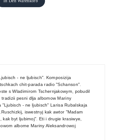
In Den Warenkorb
jubisch - ne ljubisch". Komposizija
tschkach chit-parada radio "Schanson".
meste s Wladimirom Tschernjakowym, pobudil
tradizii pesni dlja albomow Mariny
 "Ljubisch - ne ljubisch" Larisa Rubalskaja
A.Ruschizkij, iswestnyj kak awtor "Madam
kak byt ljubimoj". Eti i drugie krasiwye,
w nowom albome Mariny Aleksandrowoj