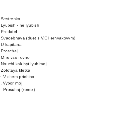
 Sestrenka
 Lyubish - ne lyubish
 Predatel
. Svadebnaya (duet s V.CHernyakovym)
 U kapitana
 Proschaj
. Mne vse rovno
 Nauchi kak byt lyubimoj
 Zolotaya kletka
. V chem prichina
. Vybor moj
. Proschaj (remix)