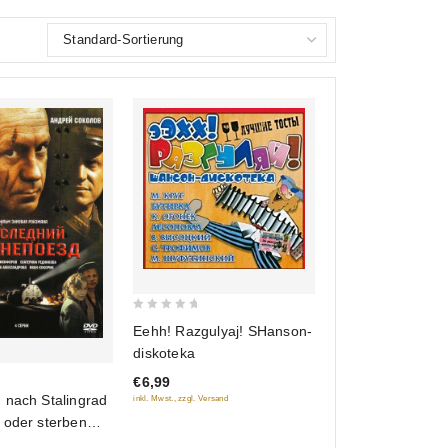
0
Eehh! Razgulyaj! SHanson-
out
diskoteka
of
€6,99
5
 nach Stalingrad
inkl. Mwst., zzgl. Versand
 oder sterben
j bronepoesd)