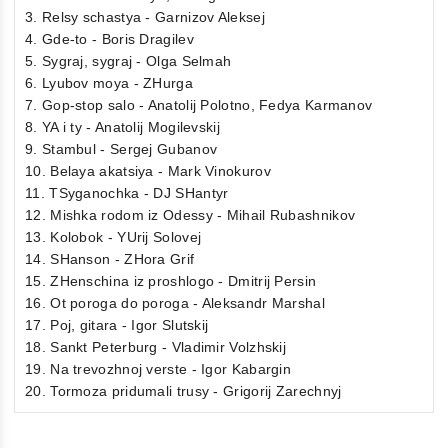
3. Relsy schastya - Garnizov Aleksej
4. Gde-to - Boris Dragilev
5. Sygraj, sygraj - Olga Selmah
6. Lyubov moya - ZHurga
7. Gop-stop salo - Anatolij Polotno, Fedya Karmanov
8. YA i ty - Anatolij Mogilevskij
9. Stambul - Sergej Gubanov
10. Belaya akatsiya - Mark Vinokurov
11. TSyganochka - DJ SHantyr
12. Mishka rodom iz Odessy - Mihail Rubashnikov
13. Kolobok - YUrij Solovej
14. SHanson - ZHora Grif
15. ZHenschina iz proshlogo - Dmitrij Persin
16. Ot poroga do poroga - Aleksandr Marshal
17. Poj, gitara - Igor Slutskij
18. Sankt Peterburg - Vladimir Volzhskij
19. Na trevozhnoj verste - Igor Kabargin
20. Tormoza pridumali trusy - Grigorij Zarechnyj