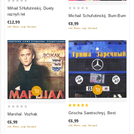
0
Mihail SHufutinskij. Duety
out
0
raznyh let
Michail Schufutinskij. Bum-Bum
of
out
€12,99
€8,99
5
of
inkl. Mwst., zzgl. Versand
inkl. Mwst., zzgl. Versand
5
In Den Warenkorb
In Den Warenkorb
5
0
Grischa Saretschnyj. Best
Marshal. Vozhak
out of 5
out
€6,99
€6,99
of
inkl. Mwst., zzgl. Versand
inkl. Mwst., zzgl. Versand
5