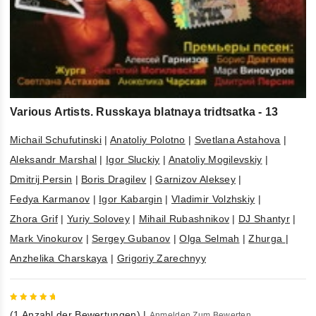
Various Artists. Russkaya blatnaya tridtsatka - 13
Michail Schufutinski
|
Anatoliy Polotno
|
Svetlana Astahova
|
Aleksandr Marshal
|
Igor Sluckiy
|
Anatoliy Mogilevskiy
|
Dmitrij Persin
|
Boris Dragilev
|
Garnizov Aleksey
|
Fedya Karmanov
|
Igor Kabargin
|
Vladimir Volzhskiy
|
Zhora Grif
|
Yuriy Solovey
|
Mihail Rubashnikov
|
DJ Shantyr
|
Mark Vinokurov
|
Sergey Gubanov
|
Olga Selmah
|
Zhurga
|
Anzhelika Charskaya
|
Grigoriy Zarechnyy
5
out of
(
1
Anzahl der Bewertungen)
|
Anmelden Zum Bewerten