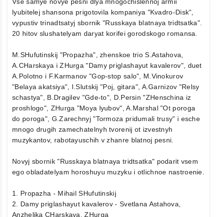
Vse samye novye pesni dlya mnogochislennoj armii
lyubitelej shansona prigotovila kompaniya "Kvadro-Disk",
vypustiv trinadtsatyj sbornik "Russkaya blatnaya tridtsatka".
20 hitov slushatelyam daryat korifei gorodskogo romansa.
M.SHufutinskij "Propazha", zhenskoe trio S.Astahova,
A.CHarskaya i ZHurga "Damy priglashayut kavalerov", duet
A.Polotno i F.Karmanov "Gop-stop salo", M.Vinokurov
"Belaya akatsiya", I.Slutskij "Poj, gitara", A.Garnizov "Relsy
schastya", B.Dragilev "Gde-to", D.Persin "ZHenschina iz
proshlogo", ZHurga "Moya lyubov", A.Marshal "Ot poroga
do poroga", G.Zarechnyj "Tormoza pridumali trusy" i esche
mnogo drugih zamechatelnyh tvorenij ot izvestnyh
muzykantov, rabotayuschih v zhanre blatnoj pesni.
Novyj sbornik "Russkaya blatnaya tridtsatka" podarit vsem
ego obladatelyam horoshuyu muzyku i otlichnoe nastroenie.
1. Propazha - Mihail SHufutinskij
2. Damy priglashayut kavalerov - Svetlana Astahova,
Anzhelika CHarskaya, ZHurga