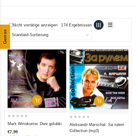
Nicht vorrätige anzeigen
174 Ergebnissen
Genres
In Den Warenkorb
In Den Warenkorb
0
0
Mark Winokurow. Dwe golubki
Aleksandr Marschal. Sa rulem
out
out
Collection (mp3)
€7,99
of
of