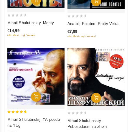
In Den Warenkorb
0
0
Mihail Shufutinskiy. Mosty
Anatolij Polotno. Protiv Vetra
out
out
€14,99
€7,99
of
of
inkl. Mwst., zzgl. Versand
inkl. Mwst., zzgl. Versand
5
5
In Den Warenkorb
In Den Warenkorb
5
0
Mihail SHufutinskij. YA poedu
Mihail Shufutinskiy.
out of 5
out
na YUg
Pobeseduem za zhizn'
of