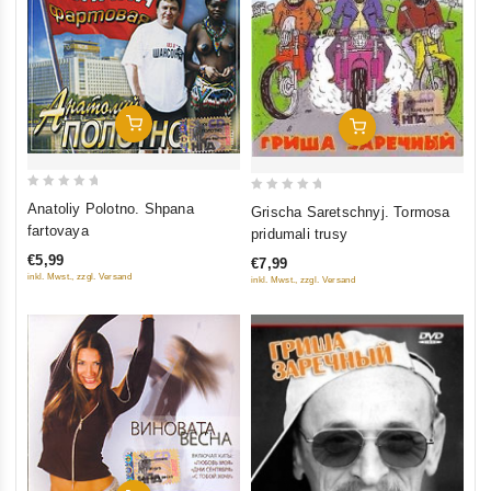
In Den Warenkorb
In Den Warenkorb
0
0
Anatoliy Polotno. Shpana
Grischa Saretschnyj. Tormosa
out
out
fartovaya
pridumali trusy
of
of
€5,99
€7,99
5
5
inkl. Mwst., zzgl. Versand
inkl. Mwst., zzgl. Versand