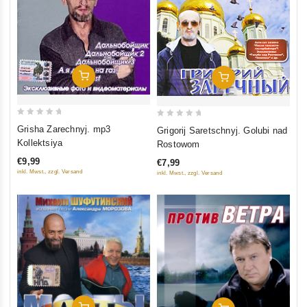
In Den Warenkorb
In Den Warenkorb
0
0
Grisha Zarechnyj. mp3
Grigorij Saretschnyj. Golubi nad
out
out
Kollektsiya
Rostowom
of
of
€9,99
€7,99
5
5
inkl. Mwst., zzgl. Versand
inkl. Mwst., zzgl. Versand
In Den Warenkorb