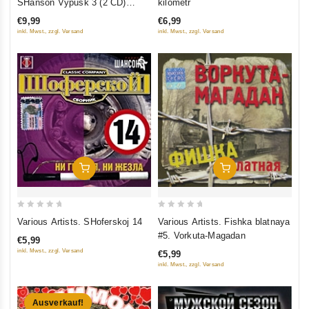
SHanson Vypusk 3 (2 CD)
kilometr
of
(Sborniki)
€9,99
€6,99
5
inkl. Mwst., zzgl. Versand
inkl. Mwst., zzgl. Versand
In Den Warenkorb
In Den Warenkorb
0
0
Various Artists. SHoferskoj 14
Various Artists. Fishka blatnaya
out
out
#5. Vorkuta-Magadan
€5,99
of
of
inkl. Mwst., zzgl. Versand
€5,99
5
5
inkl. Mwst., zzgl. Versand
Ausverkauf!