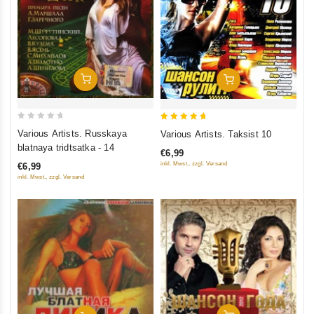
In Den Warenkorb
In Den Warenkorb
0
5
Various Artists. Russkaya
Various Artists. Taksist 10
out
out of 5
blatnaya tridtsatka - 14
€6,99
of
inkl. Mwst., zzgl. Versand
€6,99
5
inkl. Mwst., zzgl. Versand