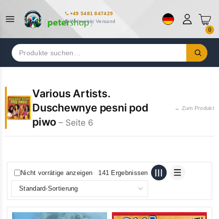
+49 5481 847429
Weltweiter Versand
0
Suchen
nach:
Various Artists.
Duschewnye pesni pod
← Zum Produkt
piwo
– Seite 6
Nicht vorrätige anzeigen
141 Ergebnissen