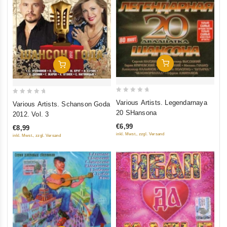
In Den Warenkorb
In Den Warenkorb
0
0
Various Artists. Legendarnaya
Various Artists. Schanson Goda
out
out
20 SHansona
2012. Vol. 3
of
of
€6,99
€8,99
5
5
inkl. Mwst., zzgl. Versand
inkl. Mwst., zzgl. Versand