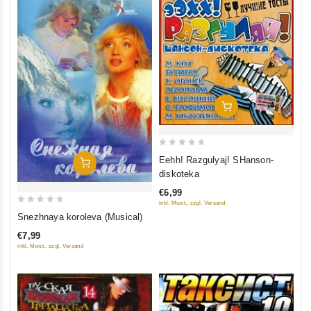
In Den Warenkorb
0
Eehh! Razgulyaj! SHanson-
In Den Warenkorb
out
diskoteka
of
€6,99
5
inkl. Mwst., zzgl. Versand
0
Snezhnaya koroleva (Musical)
out
€7,99
of
inkl. Mwst., zzgl. Versand
5