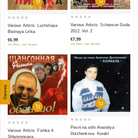
In Den Warenkorb
In Den Warenkorb
0
0
Various Artists. Schanson Goda
Various Artists. Luchshaya
out
out
2012. Vol. 2
Blatnaya Lirika
of
of
€7,99
€6,99
5
5
inkl. Mwst., zzgl. Versand
inkl. Mwst., zzgl. Versand
Genres
In Den Warenkorb
In Den Warenkorb
0
Pesni na stihi Anatoliya
0
Various Artists. Fishka 4.
out
Dolzhenkova. Korabl
out
SHansonnaya
of