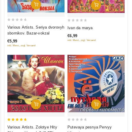
In Den Warenkorb
In Den Warenkorb
0
0
Various Artists. Seriya dvorovyh
Ivan da marya
out
out
sbornikov. Bazar-vokzal
€6,99
of
of
inkl. Mwst., zzgl. Versand
€5,99
5
5
inkl. Mwst., zzgl. Versand
In Den Warenkorb
In Den Warenkorb
5
0
Various Artists. Zolotye Hity
Putevaya pesnya Pervyy
out of 5
out