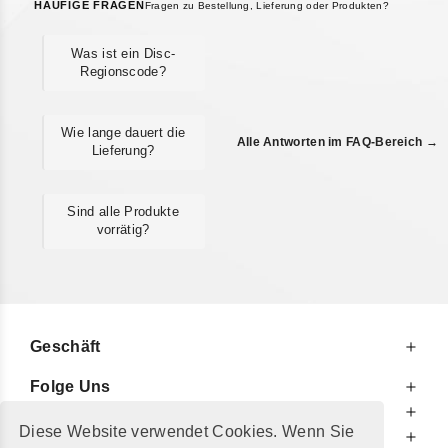
HÄUFIGE FRAGEN
Fragen zu Bestellung, Lieferung oder Produkten?
Was ist ein Disc-
Regionscode?
Wie lange dauert die
Alle Antworten im FAQ-Bereich →
Lieferung?
Sind alle Produkte
vorrätig?
Geschäft
Folge Uns
Zu Ihren Diensten
Diese Website verwendet Cookies. Wenn Sie
Zu Ihrer Information