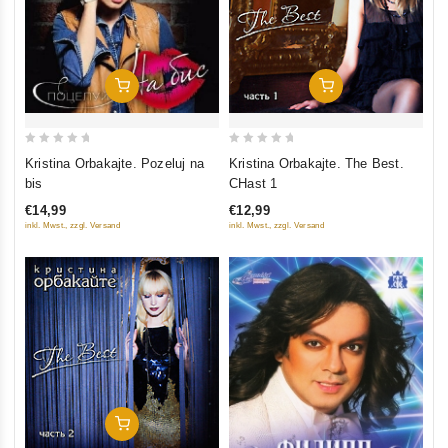
In Den Warenkorb
In Den Warenkorb
0
0
Kristina Orbakajte. Pozeluj na
Kristina Orbakajte. The Best.
out
out
bis
CHast 1
of
of
€14,99
€12,99
5
5
inkl. Mwst., zzgl. Versand
inkl. Mwst., zzgl. Versand
In Den Warenkorb