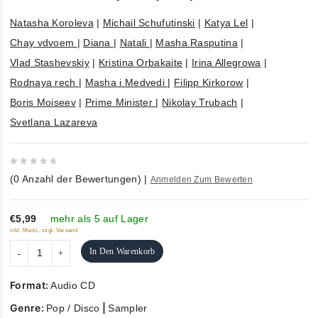
Natasha Koroleva
|
Michail Schufutinski
|
Katya Lel
|
Chay vdvoem
|
Diana
|
Natali
|
Masha Rasputina
|
Vlad Stashevskiy
|
Kristina Orbakaite
|
Irina Allegrowa
|
Rodnaya rech
|
Masha i Medvedi
|
Filipp Kirkorow
|
Boris Moiseev
|
Prime Minister
|
Nikolay Trubach
|
Svetlana Lazareva
0
(
0
Anzahl der Bewertungen)
|
Anmelden Zum Bewerten
out
of
5
€5,99
mehr als 5 auf Lager
inkl. Mwst., zzgl. Versand
In Den Warenkorb
Format:
Audio CD
Genre:
|
Pop / Disco
Sampler