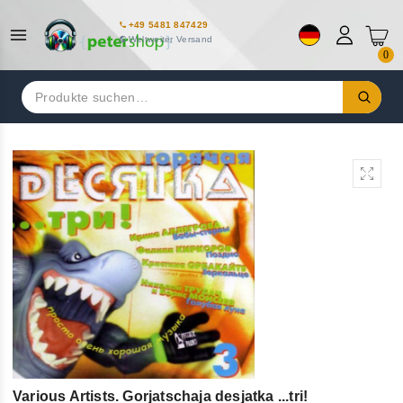
+49 5481 847429
Weltweiter Versand
0
Suchen
nach:
Various Artists. Gorjatschaja desjatka ...tri!