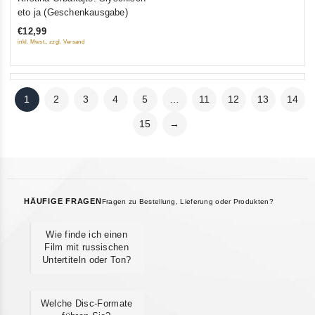
out
eto ja (Geschenkausgabe)
of
€12,99
5
inkl. Mwst., zzgl. Versand
1
2
3
4
5
…
11
12
13
14
15
→
HÄUFIGE FRAGEN
Fragen zu Bestellung, Lieferung oder Produkten?
Wie finde ich einen
Film mit russischen
Untertiteln oder Ton?
Welche Disc-Formate