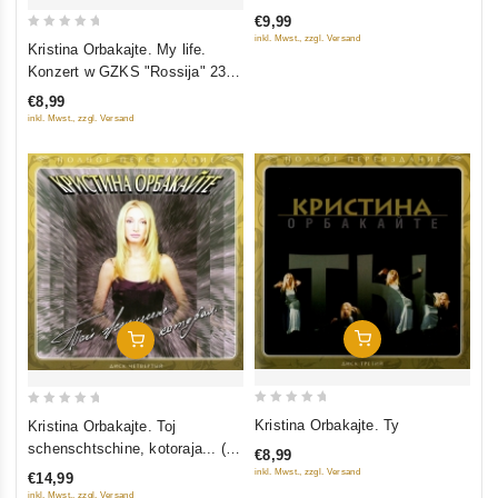
of
€9,99
5
0
inkl. Mwst., zzgl. Versand
Kristina Orbakajte. My life.
out
Konzert w GZKS "Rossija" 23
of
Oktjabrja 2005
€8,99
5
inkl. Mwst., zzgl. Versand
In Den Warenkorb
In Den Warenkorb
0
0
Kristina Orbakajte. Ty
Kristina Orbakajte. Toj
out
out
schenschtschine, kotoraja... (2
€8,99
of
of
CD)
inkl. Mwst., zzgl. Versand
€14,99
5
5
inkl. Mwst., zzgl. Versand