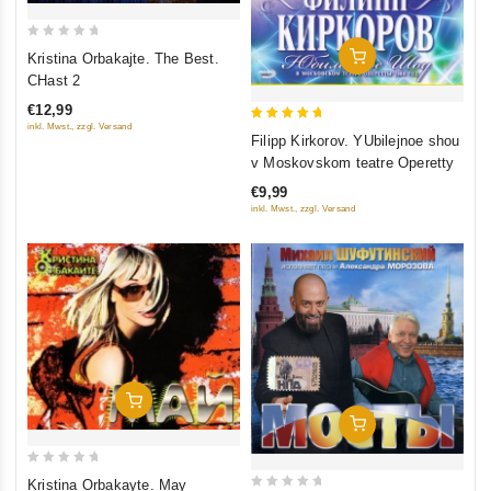
0
In Den Warenkorb
Kristina Orbakajte. The Best.
out
CHast 2
of
€12,99
5
inkl. Mwst., zzgl. Versand
5
Filipp Kirkorov. YUbilejnoe shou
out of 5
v Moskovskom teatre Operetty
€9,99
inkl. Mwst., zzgl. Versand
In Den Warenkorb
In Den Warenkorb
0
Kristina Orbakayte. May