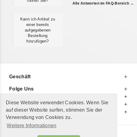
führen Sie?
Alle Antworten im FAQ-Bereich →
Kann ich Artikel zu
einer bereits
aufgegebenen
Bestellung
hinzufügen?
Geschäft
Folge Uns
Zu Ihren Diensten
Diese Website verwendet Cookies. Wenn Sie
Zu Ihrer Information
auf dieser Website surfen, stimmen Sie der
Zusätzlich
Verwendung von Cookies zu.
Weitere Informationen
© 2002 - 2026
"Petershop GmbH"
|