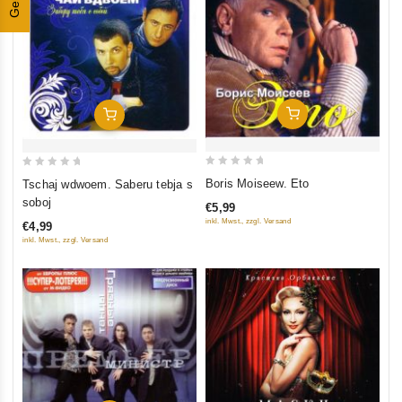
In Den Warenkorb
In Den Warenkorb
0
0
Boris Moiseew. Eto
Tschaj wdwoem. Saberu tebja s
out
out
soboj
€5,99
of
of
inkl. Mwst., zzgl. Versand
€4,99
5
5
inkl. Mwst., zzgl. Versand