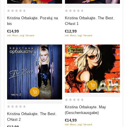
0
0
Kristina Orbakajte. Pozeluj na
Kristina Orbakajte. The Best.
out
out
bis
CHast 1
of
of
€14,99
€12,99
5
5
inkl. Mwst., zzgl. Versand
inkl. Mwst., zzgl. Versand
In Den Warenkorb
In Den Warenkorb
0
Kristina Orbakayte. May
out
0
(Geschenkausgabe)
Kristina Orbakajte. The Best.
of
out
CHast 2
€14,99
5
of
inkl. Mwst., zzgl. Versand