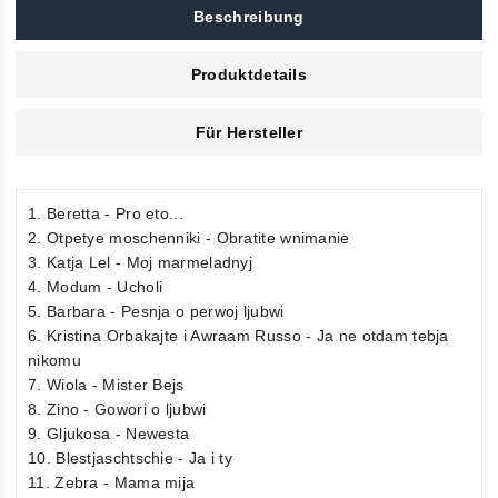
Beschreibung
Produktdetails
Für Hersteller
1. Beretta - Pro eto...
2. Otpetye moschenniki - Obratite wnimanie
3. Katja Lel - Moj marmeladnyj
4. Modum - Ucholi
5. Barbara - Pesnja o perwoj ljubwi
6. Kristina Orbakajte i Awraam Russo - Ja ne otdam tebja
nikomu
7. Wiola - Mister Bejs
8. Zino - Gowori o ljubwi
9. Gljukosa - Newesta
10. Blestjaschtschie - Ja i ty
11. Zebra - Mama mija