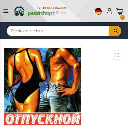
+49 5481 847429
Weltweiter Versand
0
Suchen
nach: