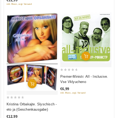
€12,99
5
inkl. Mwst., zzgl. Versand
In Den Warenkorb
0
Premer-Ministr. All - Inclusive.
out
Vse Vklyucheno
In Den Warenkorb
of
€6,99
5
inkl. Mwst., zzgl. Versand
0
Kristina Orbakajte. Slyschisch -
out
eto ja (Geschenkausgabe)
of
€12,99