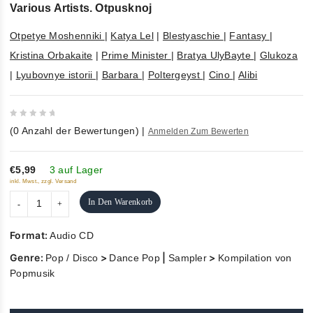
Various Artists. Otpusknoj
Otpetye Moshenniki
|
Katya Lel
|
Blestyaschie
|
Fantasy
|
Kristina Orbakaite
|
Prime Minister
|
Bratya UlyBayte
|
Glukoza
|
Lyubovnye istorii
|
Barbara
|
Poltergeyst
|
Cino
|
Alibi
0
(
0
Anzahl der Bewertungen)
|
Anmelden Zum Bewerten
out
of
5
€5,99
3 auf Lager
inkl. Mwst., zzgl. Versand
In Den Warenkorb
Format:
Audio CD
Genre:
>
|
>
Pop / Disco
Dance Pop
Sampler
Kompilation von
Popmusik