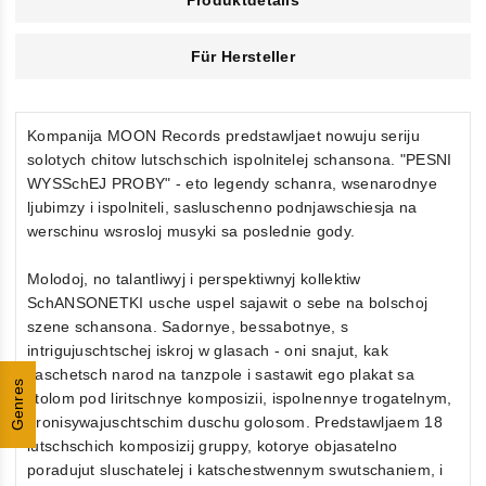
Produktdetails
Für Hersteller
Kompanija MOON Records predstawljaet nowuju seriju
solotych chitow lutschschich ispolnitelej schansona. "PESNI
WYSSchEJ PROBY" - eto legendy schanra, wsenarodnye
ljubimzy i ispolniteli, sasluschenno podnjawschiesja na
werschinu wsrosloj musyki sa poslednie gody.
Molodoj, no talantliwyj i perspektiwnyj kollektiw
SchANSONETKI usche uspel sajawit o sebe na bolschoj
szene schansona. Sadornye, bessabotnye, s
intrigujuschtschej iskroj w glasach - oni snajut, kak
saschetsch narod na tanzpole i sastawit ego plakat sa
Genres
stolom pod liritschnye komposizii, ispolnennye trogatelnym,
pronisywajuschtschim duschu golosom. Predstawljaem 18
lutschschich komposizij gruppy, kotorye objasatelno
poradujut sluschatelej i katschestwennym swutschaniem, i