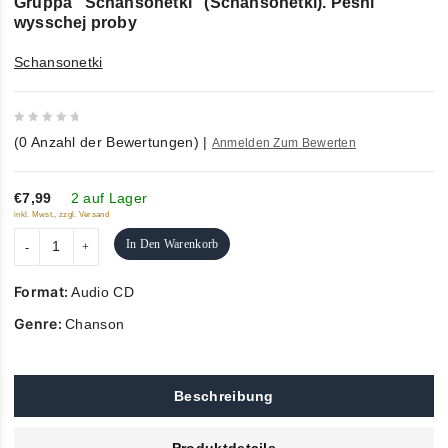
Gruppa "Schansonetki" (Schansonetki). Pesni
wysschej proby
Schansonetki
0
(
0
Anzahl der Bewertungen)
|
Anmelden Zum Bewerten
out
of
5
€7,99
2 auf Lager
inkl. Mwst., zzgl. Versand
In Den Warenkorb
Format:
Audio CD
Genre:
Chanson
Beschreibung