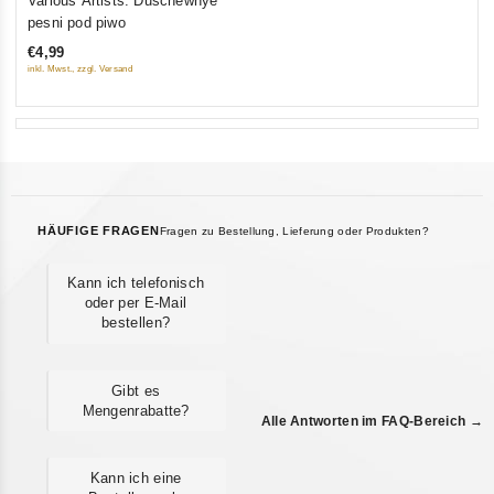
Various Artists. Duschewnye
out
pesni pod piwo
of
€4,99
5
inkl. Mwst., zzgl. Versand
HÄUFIGE FRAGEN
Fragen zu Bestellung, Lieferung oder Produkten?
Kann ich telefonisch
oder per E-Mail
bestellen?
Gibt es
Mengenrabatte?
Alle Antworten im FAQ-Bereich →
Kann ich eine