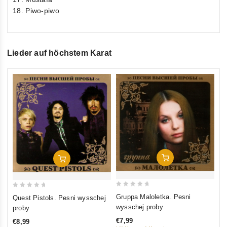
18. Piwo-piwo
Lieder auf höchstem Karat
0
Bu
ou
pr
of
€9
5
inkl
In Den Warenkorb
In Den Warenkorb
0
0
Gruppa Maloletka. Pesni
Quest Pistols. Pesni wysschej
out
out
wysschej proby
proby
of
of
€7,99
€8,99
5
5