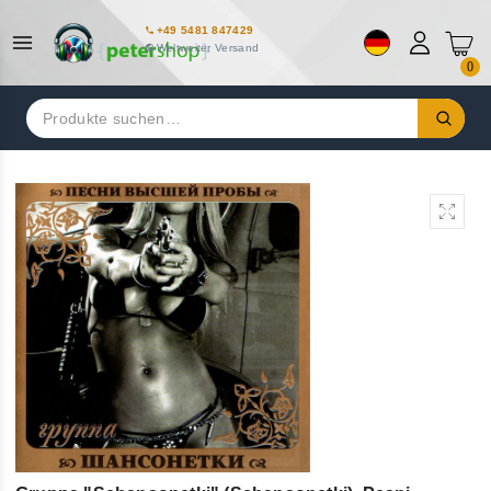
+49 5481 847429
Weltweiter Versand
0
Suchen
nach: