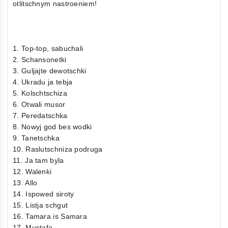
otlitschnym nastroeniem!
1. Top-top, sabuchali
2. Schansonetki
3. Guljajte dewotschki
4. Ukradu ja tebja
5. Kolschtschiza
6. Otwali musor
7. Peredatschka
8. Nowyj god bes wodki
9. Tanetschka
10. Raslutschniza podruga
11. Ja tam byla
12. Walenki
13. Allo
14. Ispowed siroty
15. Listja schgut
16. Tamara is Samara
17. Mustafa