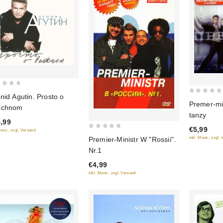
nid Agutin. Prosto o
0
Premer-min
schnom
out
tanzy
of
,99
€5,99
5
Mwst., zzgl. Versand
0
Premier-Ministr W "Rossii".
inkl. Mwst., zzgl.
out
Nr.1
of
€4,99
5
inkl. Mwst., zzgl. Versand