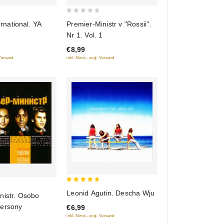
0
ernational. YA
Premier-Ministr v "Rossii".
out
Nr 1. Vol. 1
of
€8,99
5
 Versand
inkl. Mwst., zzgl. Versand
5
Leonid Agutin. Descha Wju
nistr. Osobo
out of 5
ersony
€6,99
inkl. Mwst., zzgl. Versand