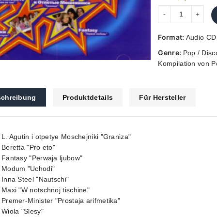
Format:
Audio CD
Genre:
Pop / Disc
Kompilation von 
chreibung
Produktdetails
Für Hersteller
 L. Agutin i otpetye Moschejniki "Graniza"
 Beretta "Pro eto"
 Fantasy "Perwaja ljubow"
. Modum "Uchodi"
 Inna Steel "Nautschi"
 Maxi "W notschnoj tischine"
 Premer-Minister "Prostaja arifmetika"
 Wiola "Slesy"