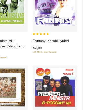
5
str. All -
Fantasy. Korabli lyubvi
out of 5
 Vse Vklyucheno
€7,99
inkl. Mwst., zzgl. Versand
 Versand