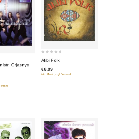
0
Alibi Folk
out
istr. Grjasnye
€8,99
of
inkl. Mwst., zzgl. Versand
5
 Versand