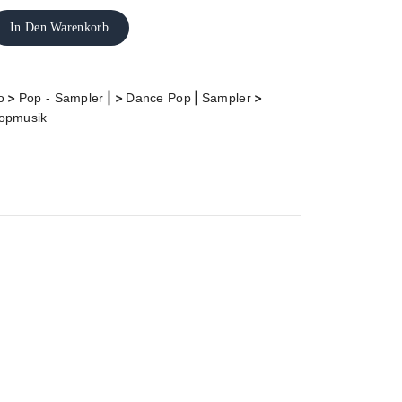
In Den Warenkorb
>
| >
|
>
o
Pop - Sampler
Dance Pop
Sampler
Popmusik