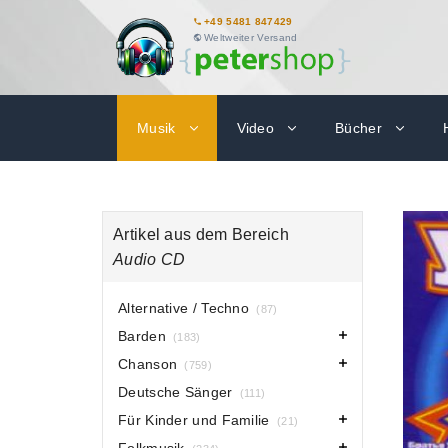
+49 5481 847429
Weltweiter Versand
Musik
Video
Bücher
Artikel aus dem Bereich
Audio CD
Alternative / Techno
(87)
Barden
(183)
Chanson
(759)
Deutsche Sänger
(111)
Für Kinder und Familie
(21)