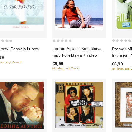
0
0
Leonid Agutin. Kollektsiya
Premer-Mini
tasy. Perwaja ljubow
out
out
mp3 kollektsiya + video
Inclusive.
99
of
of
Mwst., zzgl. Versand
€9,99
€6,99
5
5
inkl. Mwst., zzgl. Versand
inkl. Mwst., zzgl.