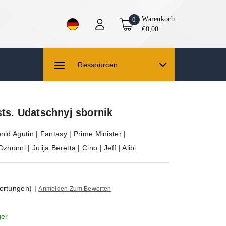
Warenkorb
0
€0,00
Ressourcen
sts. Udatschnyj sbornik
nid Agutin
|
Fantasy
|
Prime Minister
|
Dzhonni
|
Julija Beretta
|
Cino
|
Jeff
|
Alibi
ertungen)
|
Anmelden Zum Bewerten
ger