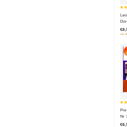
5
Leo
out
Dor
€8,
inkl. 
5
Pre
out
Nr 
€6,