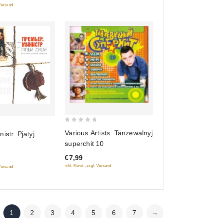
 Versand
0
Various Artists. Tanzewalnyj
istr. Pjatyj
out
superchit 10
of
€7,99
5
inkl. Mwst., zzgl. Versand
 Versand
1
2
3
4
5
6
7
→