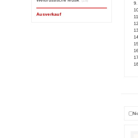
Weißrussische Musik
(15)
9.
10
Ausverkauf
11
12
1
14
1
16
1
18
Ni