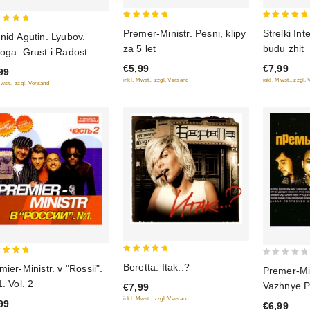
5
5
Premer-Ministr. Pesni, klipy
Strelki Int
nid Agutin. Lyubov.
out of 5
out of 5
 of 5
za 5 let
budu zhit
oga. Grust i Radost
€5,99
€7,99
99
inkl. Mwst., zzgl. Versand
inkl. Mwst., zzgl.
Mwst., zzgl. Versand
5
0
Beretta. Itak..?
mier-Ministr. v "Rossii".
Premer-Mi
out of 5
 of 5
out
1. Vol. 2
Vazhnye P
€7,99
of
inkl. Mwst., zzgl. Versand
99
€6,99
5