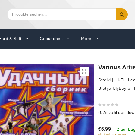
Suchen
Suche
nach:
Hard & Soft
Gesundheit
More
Various Arti
Strelki
|
Hi-Fi
|
Leo
Bratya UlyBayte
|
0
(
0
Anzahl der Bew
out
of
€6,99
5
2 auf La
inkl. Mwst., zzgl. Versand