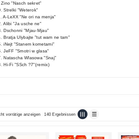
 Zino "Nasch sekret"
. Strelki "Weterok"
. A-LeXX "Ne ori na menja"
. Alibi "Ja usche ne"
3. Dschonni "Mjau-Mjau"
. Bratja Ulybajte "tut wam ne tam"
5. iNejt "Stanem kometami"
. JeFF "Smotri w glasa"
7. Natascha Wlasowa "Snaj"
. Hi-Fi "SSch ?7"(remix)
cht vorrätige anzeigen
140 Ergebnissen