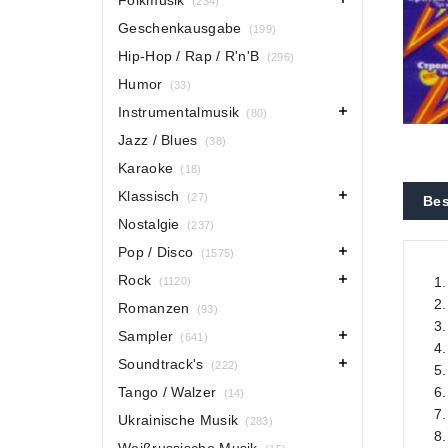
Folkmusik
(234)
Geschenkausgabe
(199)
Hip-Hop / Rap / R'n'B
(296)
Humor
(33)
Instrumentalmusik
(80)
Jazz / Blues
(38)
Karaoke
(18)
Klassisch
(27)
Bes
Nostalgie
(237)
Pop / Disco
(1575)
Rock
1.
(1120)
2.
Romanzen
(93)
3.
Sampler
(641)
4
Soundtrack's
(222)
5.
Tango / Walzer
6.
(14)
7.
Ukrainische Musik
(283)
8.