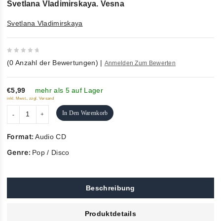
Svetlana Vladimirskaya. Vesna
Svetlana Vladimirskaya
0
(
0
Anzahl der Bewertungen)
|
Anmelden Zum Bewerten
out
of
5
€5,99
mehr als 5 auf Lager
inkl. Mwst., zzgl. Versand
In Den Warenkorb
Format:
Audio CD
Genre:
Pop / Disco
Beschreibung
Produktdetails