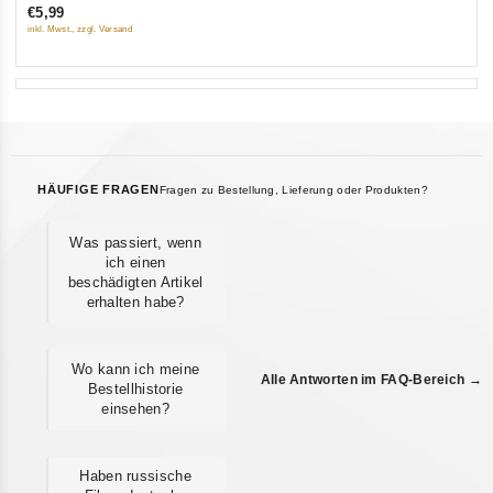
€5,99
5
inkl. Mwst., zzgl. Versand
HÄUFIGE FRAGEN
Fragen zu Bestellung, Lieferung oder Produkten?
Was passiert, wenn
ich einen
beschädigten Artikel
erhalten habe?
Wo kann ich meine
Alle Antworten im FAQ-Bereich →
Bestellhistorie
einsehen?
Haben russische