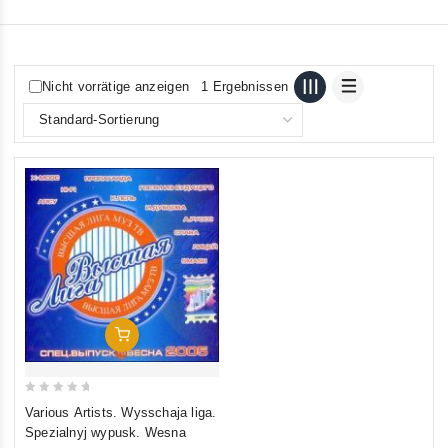
Nicht vorrätige anzeigen
1 Ergebnissen
In Den Warenkorb
0
Various Artists. Wysschaja liga.
out
Spezialnyj wypusk. Wesna
of