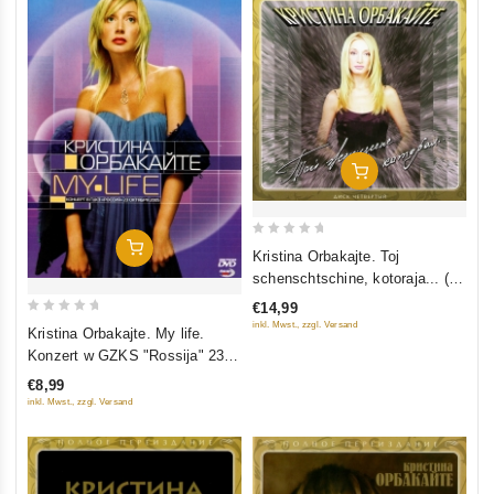
In Den Warenkorb
0
In Den Warenkorb
Kristina Orbakajte. Toj
out
schenschtschine, kotoraja... (2
of
CD)
€14,99
5
0
inkl. Mwst., zzgl. Versand
Kristina Orbakajte. My life.
out
Konzert w GZKS "Rossija" 23
of
Oktjabrja 2005
€8,99
5
inkl. Mwst., zzgl. Versand