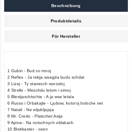
Beschreibung
Produktdetails
Für Hersteller
1 Gubin - Bud so mnoj
2 Reflex - Ja tebja wsegda budu schdat
3 Lizej - Ty stanesch wsrosloj
4 Strelki - Meschdu letom i simoj
5 Blestjaschtschie - A ja wse letala
6 Russo i Orbakajte - Ljubow, kotoroj bolsche net
7 Natali - Ne wljubljajsja
8 Mr. Credo - Platschet Asija
9 Apina - Na notschnych oblakach
10 Blokbaster - osen