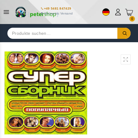
+49 5481 847429
Weltweiter Versand
0
Suchen
nach: