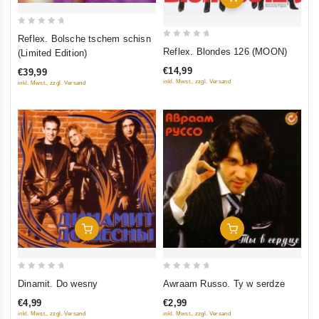
0
Reflex. Bolsche tschem schisn
0
out
Reflex. Blondes 126 (MOON)
(Limited Edition)
out
of
€14,99
€39,99
of
5
inkl. Mwst., zzgl. Versand
inkl. Mwst., zzgl. Versand
5
In Den Warenkorb
In Den Warenkorb
0
0
Dinamit. Do wesny
Awraam Russo. Ty w serdze
out
out
€4,99
€2,99
of
of
inkl. Mwst., zzgl. Versand
inkl. Mwst., zzgl. Versand