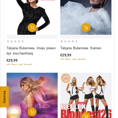
In Den Warenkorb
In Den Warenkorb
0
0
Tatjana Bulanowa. Imeju prawo
Tatjana Bulanowa. Kameo
out
out
byt stschastliwoj
€29,99
of
of
inkl. Mwst., zzgl. Versand
€29,99
5
5
inkl. Mwst., zzgl. Versand
Genres
In Den Warenkorb
In Den Warenkorb