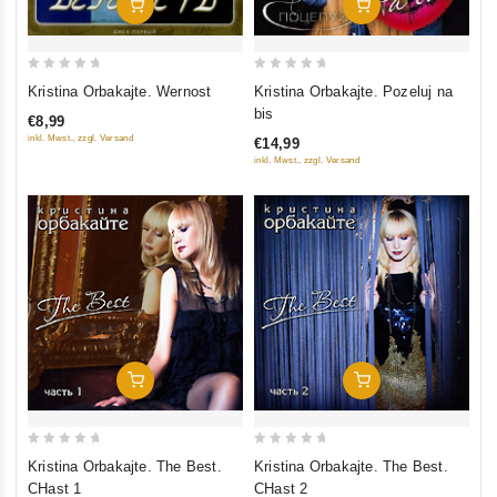
In Den Warenkorb
In Den Warenkorb
0
0
Kristina Orbakajte. Wernost
Kristina Orbakajte. Pozeluj na
out
out
bis
€8,99
of
of
inkl. Mwst., zzgl. Versand
€14,99
5
5
inkl. Mwst., zzgl. Versand
In Den Warenkorb
In Den Warenkorb
0
0
Kristina Orbakajte. The Best.
Kristina Orbakajte. The Best.
out
out
CHast 1
CHast 2