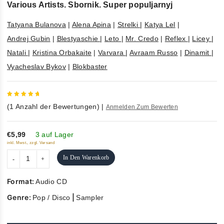
Various Artists. Sbornik. Super populjarnyj
Tatyana Bulanova
|
Alena Apina
|
Strelki
|
Katya Lel
|
Andrej Gubin
|
Blestyaschie
|
Leto
|
Mr. Credo
|
Reflex
|
Licey
|
Natali
|
Kristina Orbakaite
|
Varvara
|
Avraam Russo
|
Dinamit
|
Vyacheslav Bykov
|
Blokbaster
5
out of
(
1
Anzahl der Bewertungen)
|
Anmelden Zum Bewerten
5
€5,99
3 auf Lager
inkl. Mwst., zzgl. Versand
In Den Warenkorb
Format:
Audio CD
Genre:
|
Pop / Disco
Sampler