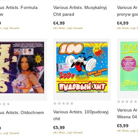
0
0
Various Artists. Musykalnyj
Various Ar
us Artists. Formula
out
out
Chit parad
proryw go
ow
of
of
€4,99
€4,99
9
5
5
inkl. Mwst., zzgl. Versand
inkl. Mwst., zzgl.
t., zzgl. Versand
0
0
Various Ar
Various Artists. 100pudowyj
ous Artists. Otdochnem
out
out
Wesna 04
chit
of
of
€5,99
5
€5,99
9
5
inkl. Mwst., zzgl.
inkl. Mwst., zzgl. Versand
t., zzgl. Versand