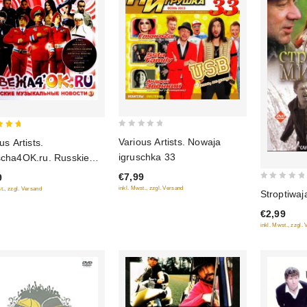
0
Various Artists. Nowaja
us Artists.
out
of 5
igruschka 33
cha4OK.ru. Russkie
of
kalnye nowosti 3
€7,99
9
5
0
inkl. Mwst., zzgl. Versand
t., zzgl. Versand
Stroptiwa
out
€2,99
of
inkl. Mwst., zzgl.
5