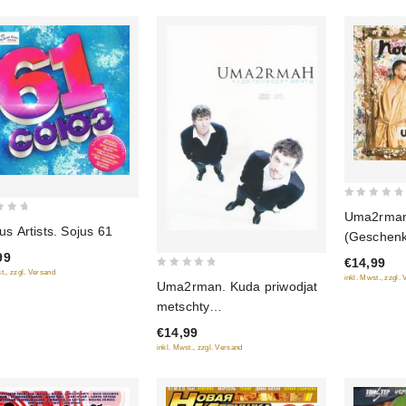
0
Uma2rman
out
us Artists. Sojus 61
(Geschen
of
99
€14,99
5
t., zzgl. Versand
0
inkl. Mwst., zzgl.
Uma2rman. Kuda priwodjat
out
metschty
of
(Geschenkausgabe)
€14,99
5
inkl. Mwst., zzgl. Versand