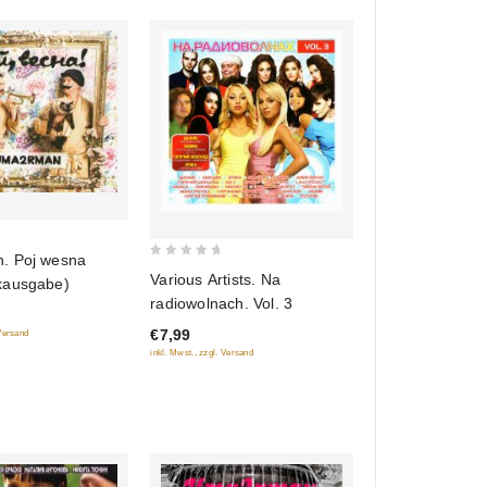
. Poj wesna
0
Various Artists. Na
kausgabe)
out
radiowolnach. Vol. 3
of
€7,99
 Versand
5
inkl. Mwst., zzgl. Versand