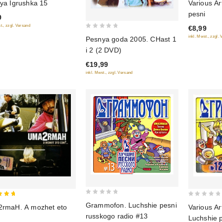
ya Igrushka 15
Various Ar
out
pesni
9
of
t., zzgl. Versand
€8,99
5
0
inkl. Mwst., zzgl.
Pesnya goda 2005. CHast 1
out
i 2 (2 DVD)
of
€19,99
5
inkl. Mwst., zzgl. Versand
0
0
Grammofon. Luchshie pesni
rmaH. A mozhet eto
Various Ar
out
of 5
out
russkogo radio #13
Luchshie 
of