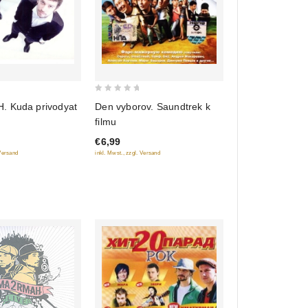
0
 Kuda privodyat
Den vyborov. Saundtrek k
out
filmu
of
€6,99
5
 Versand
inkl. Mwst., zzgl. Versand