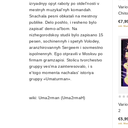
izryadnyy opyt raboty po otdel'nosti v
0
Vario
mestnyh muzykal'nyh komandah.
out
Chit
Snachala pesni obkatali na mestnoy
of
€7,9
publike. Delo poshlo, i resheno bylo
5
inkl. Mws
zapisat' demo-al'bom. Na
nizhegorodskoy studii bylo zapisano 15
pesen, sochinennyh i spetyh Volodey,
aranzhirovannyh Sergeem i sovmestno
ispolnennyh. Ego otpravili v Moskvu po
firmam gramzapisi. Stolicu tvorchestvo
gruppy ves'ma zainteresovalo, i s
e'togo momenta nachalas' istoriya
gruppy «Umaturman».
wiki: Uma2rman (Uma2rmaH)
0
Vari
out
2
of
€5,9
5
inkl. Mws