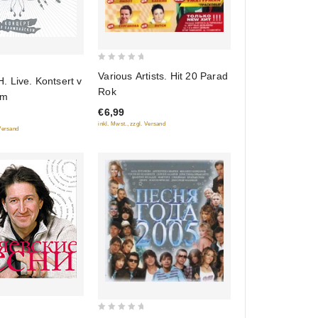
0
Various Artists. Hit 20 Parad
 Live. Kontsert v
out
Rok
om
of
€6,99
5
inkl. Mwst., zzgl. Versand
 Versand
0