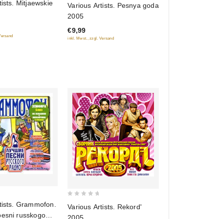
tists. Mitjaewskie
Various Artists. Pesnya goda
out
2005
of
€9,99
5
 Versand
inkl. Mwst., zzgl. Versand
0
tists. Grammofon.
Various Artists. Rekord'
out
pesni russkogo
2005