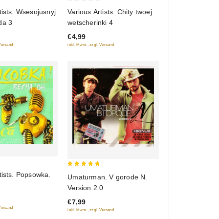
0
tists. Wsesojusnyj
Various Artists. Chity twoej
out
da 3
wetscherinki 4
of
€4,99
5
 Versand
inkl. Mwst., zzgl. Versand
5
tists. Popsowka.
Umaturman. V gorode N.
out of 5
Version 2.0
€7,99
 Versand
inkl. Mwst., zzgl. Versand