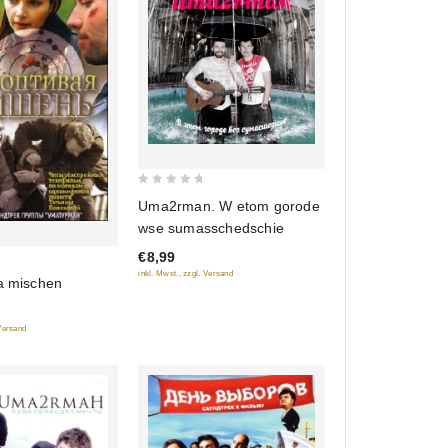
0
Uma2rman. W etom gorode
out
wse sumasschedschie
of
€8,99
5
inkl. Mwst., zzgl. Versand
ja mischen
 Versand