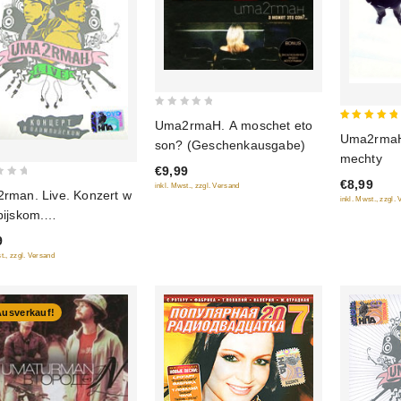
0
Uma2rmaH. A moschet eto
5
out
Uma2rmaH.
son? (Geschenkausgabe)
out of 5
of
mechty
€9,99
5
€8,99
inkl. Mwst., zzgl. Versand
rman. Live. Konzert w
inkl. Mwst., zzgl.
pijskom.
henkausgabe
9
t., zzgl. Versand
Ausverkauf!