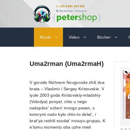
+49 5481 847429
Weltweiter Versand
Musik
Video
Bücher
Uma2rman (Uma2rmaH)
V gorode Nizhnem Novgorode zhili dva
brata – Vladimir i Sergey Kristovskie. V
iyule 2003 goda Kristovskiy-mladshiy
(Volodya) ponyal, chto u nego
nakopilos' ochen' mnogo pesen, s
kotorymi nado bylo chto-to delat', i
brat'ya reshili sozdat' novuyu gruppu. K
e'tomu momentu oba uzhe imeli