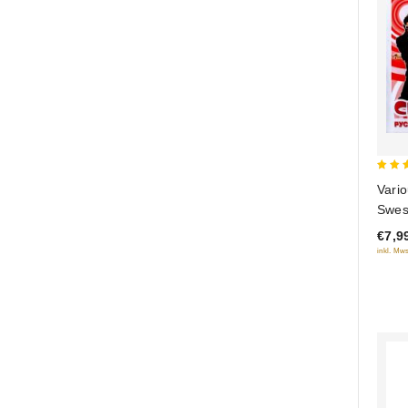
5
Vario
out 
Swes
musy
€7,9
inkl. Mws