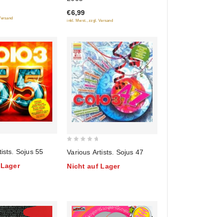
of
st 12
€6,99
5
 Versand
inkl. Mwst., zzgl. Versand
0
tists. Sojus 55
Various Artists. Sojus 47
out
 Lager
Nicht auf Lager
of
5