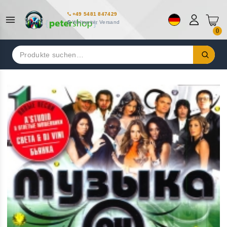
+49 5481 847429
Weltweiter Versand
0
Suchen
nach: