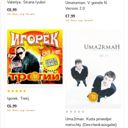
Valeriya. Strana lyubvi
Umaturman. V gorode N.
out of
out of 5
Version 2.0
€8,99
5
inkl. Mwst., zzgl. Versand
€7,99
inkl. Mwst., zzgl. Versand
In Den Warenkorb
5
In Den Warenkorb
Igorek. Tretij
out of 5
€6,99
inkl. Mwst., zzgl. Versand
0
Uma2rman. Kuda priwodjat
out
metschty (Geschenkausgabe)
of