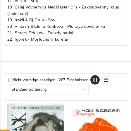
17. Velvet - Stoj
18. CHaj Vdvoem vs NeoMaster Dj's - Zakoldovannyj krug
(radio edit)
19. Irakli & Dj Gruv - Sny
20. Vintazh & Elena Korikova - Plohaya devchenka
21. Sergej ZHukov - Zvezdy padali
22. Igorek - Moj luchshij korefan
Nicht vorrätige anzeigen
287 Ergebnissen