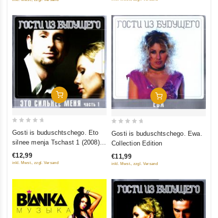
In Den Warenkorb
In Den Warenkorb
0
0
Gosti is buduschtschego. Eto
Gosti is buduschtschego. Ewa.
out
out
silnee menja Tschast 1 (2008).
Collection Edition
of
of
Collection Edition
€12,99
€11,99
5
5
inkl. Mwst., zzgl. Versand
inkl. Mwst., zzgl. Versand