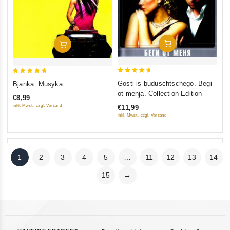
In Den Warenkorb
In Den Warenkorb
5
5
Gosti is buduschtschego. Begi
Bjanka. Musyka
out of 5
out of 5
ot menja. Collection Edition
€8,99
inkl. Mwst., zzgl. Versand
€11,99
inkl. Mwst., zzgl. Versand
1
2
3
4
5
…
11
12
13
14
15
→