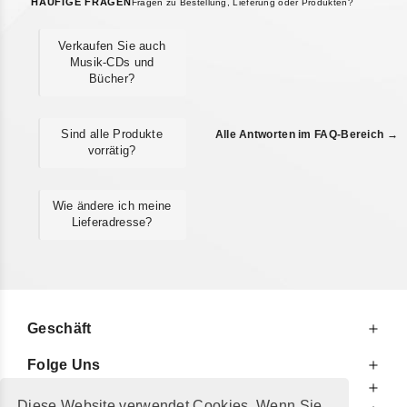
HÄUFIGE FRAGEN
Fragen zu Bestellung, Lieferung oder Produkten?
Verkaufen Sie auch
Musik-CDs und
Bücher?
Sind alle Produkte
Alle Antworten im FAQ-Bereich →
vorrätig?
Wie ändere ich meine
Lieferadresse?
Geschäft
Folge Uns
Zu Ihren Diensten
Diese Website verwendet Cookies. Wenn Sie