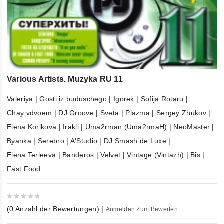
Various Artists. Muzyka RU 11
Valeriya
|
Gosti iz buduschego
|
Igorek
|
Sofija Rotaru
|
Chay vdvoem
|
DJ Groove
|
Sveta
|
Plazma
|
Sergey Zhukov
|
Elena Korikova
|
Irakli
|
Uma2rman (Uma2rmaH)
|
NeoMaster
|
Byanka
|
Serebro
|
A'Studio
|
DJ Smash de Luxe
|
Elena Terleeva
|
Banderos
|
Velvet
|
Vintage (Vintazh)
|
Bis
|
Fast Food
0
(
0
Anzahl der Bewertungen)
|
Anmelden Zum Bewerten
out