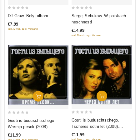
0
0
DJ Gruw. Belyj albom
Sergej Schukow. W poiskach
out
out
neschnosti
€7,99
of
of
inkl. Mwst., zzgl. Versand
€14,99
5
5
inkl. Mwst., zzgl. Versand
In Den Warenkorb
In Den Warenkorb
0
0
Gosti is buduschtschego.
Gosti is buduschtschego.
out
out
Tscheres sotni let (2008).
Wremja pesok (2008).
of
of
Collection Edition
Collection Edition
€11,99
€11,99
5
5
inkl. Mwst., zzgl. Versand
inkl. Mwst., zzgl. Versand