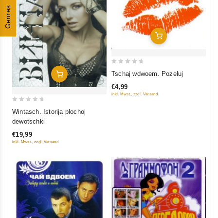
Genres
In Den Warenkorb
0
Tschaj wdwoem. Pozeluj
In Den Warenkorb
out
€4,99
of
inkl. Mwst., zzgl. Versand
5
0
Wintasch. Istorija plochoj
out
dewotschki
of
€19,99
5
inkl. Mwst., zzgl. Versand