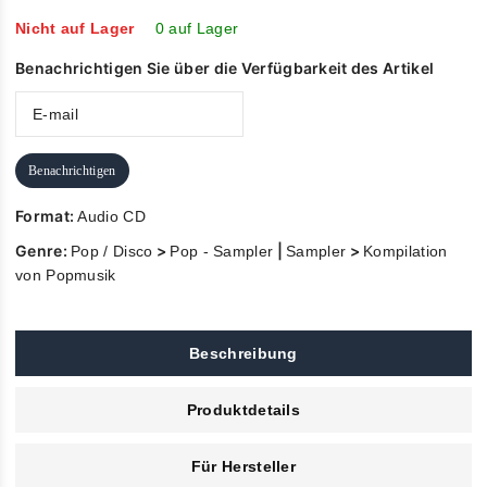
of
5
Nicht auf Lager
0 auf Lager
Benachrichtigen Sie über die Verfügbarkeit des Artikel
Benachrichtigen
Format:
Audio CD
Genre:
>
|
>
Pop / Disco
Pop - Sampler
Sampler
Kompilation
von Popmusik
Beschreibung
Produktdetails
Für Hersteller