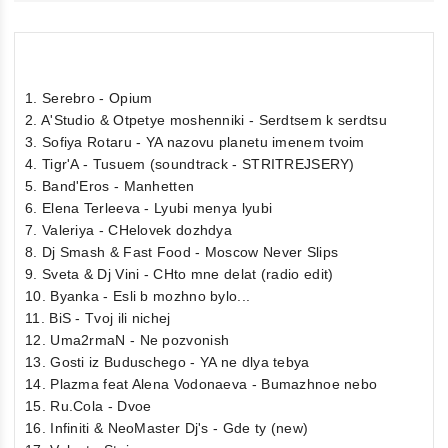
1. Serebro - Opium
2. A'Studio & Otpetye moshenniki - Serdtsem k serdtsu
3. Sofiya Rotaru - YA nazovu planetu imenem tvoim
4. Tigr'A - Tusuem (soundtrack - STRITREJSERY)
5. Band'Eros - Manhetten
6. Elena Terleeva - Lyubi menya lyubi
7. Valeriya - CHelovek dozhdya
8. Dj Smash & Fast Food - Moscow Never Slips
9. Sveta & Dj Vini - CHto mne delat (radio edit)
10. Byanka - Esli b mozhno bylo...
11. BiS - Tvoj ili nichej
12. Uma2rmaN - Ne pozvonish
13. Gosti iz Buduschego - YA ne dlya tebya
14. Plazma feat Alena Vodonaeva - Bumazhnoe nebo
15. Ru.Cola - Dvoe
16. Infiniti & NeoMaster Dj's - Gde ty (new)